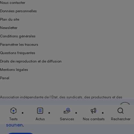
Nous contacter
Données personnelles
Plan du site
Newsletter
Conditions générales
Paramétrer les traceurs
Questions fréquentes
Droits de reproduction et de diffusion
Mentions légales
Panel
Association indépendante de l’État, des syndicats, des producteurs et des
distributeurs depuis 1951.
Soutenez-nous
Aujourd'hui plus que jamais, nous comptons sur
votre
Tests
Actus
Services
Nos combats
Rechercher
soutien
.