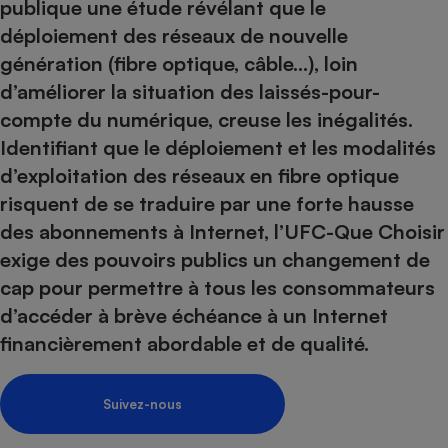
pression
publique une étude révélant que le
Choisir son fioul
Assurance
Sécurité - Hygiène
Circulation routière
déploiement des réseaux de nouvelle
Choisir son pellet
Crédit immobilier
Banque - Crédit
Contrôle technique - Rép
génération (fibre optique, câble…), loin
Comparateur assurance emprunteur
Maison de retraite
Epargne - Fiscalité
Comparateu
Pièce détachée
d’améliorer la situation des laissés-pour-
Energie Moins Chère Ensemble
Comparatif réfrigérateur
Comparatif casque audio
Comparatif tondeuse ro
Moto
compte du numérique, creuse les inégalités.
Comparatif plaque à indu
Comparatif barre de son
Comparatif poêle à gran
Identifiant que le déploiement et les modalités
Supermarché - Drive
d’exploitation des réseaux en fibre optique
Comparatif hotte aspira
Comparatif imprimante m
Comparatif radiateur éle
Électricité - Gaz
risquent de se traduire par une forte hausse
Hygiène - Beauté
Comparatif climatiseur m
Comparatif ordinateur p
des abonnements à Internet, l’UFC-Que Choisir
Tous les comparateurs
Maladie - Médecine - Mé
Comparatif aspirateur bal
Comparatif ultrabook
Aménagement
exige des pouvoirs publics un changement de
Toutes les cartes interactives
Système de santé - Com
Comparatif aspirateur tr
Comparatif tablette tacti
Supermarché - Drive
Bricolage - Jardinage
cap pour permettre à tous les consommateurs
Retraite
Comparatif cafetière au
d’accéder à brève échéance à un Internet
Chauffage
Speedtest - Testez le débit de votre
Mutuelle
Comparatif robot cuiseu
financièrement abordable et de qualité.
Image et son
Produit d'entretien
connexion Internet
Comparatif centrale vap
Comparateur auto
Informatique
Sécurité domestique
Suivez-nous
Internet
Gros électroménager
Téléphonie