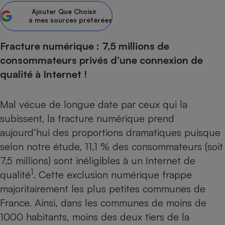
Ajouter
Que Choisir
Petit électroménager - U
à mes sources préférées
Complément
alimentaire
Mutuelle
Fracture numérique : 7,5 millions de
Assurance emprunteur
consommateurs privés d’une connexion de
qualité à Internet !
Matelas
Champagne
Mal vécue de longue date par ceux qui la
bouteille
Banque en 
subissent, la fracture numérique prend
Téléviseur
aujourd’hui des proportions dramatiques puisque
Antimoustique
selon notre étude, 11,1 % des consommateurs (soit
Lave-linge
7,5 millions) sont inéligibles à un Internet de
1
qualité
. Cette exclusion numérique frappe
majoritairement les plus petites communes de
Radiateur électrique
France. Ainsi, dans les communes de moins de
1000 habitants, moins des deux tiers de la