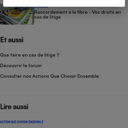
CONSEILS
Raccordement à la fibre - Vos droits en
cas de litige
Et aussi
Que faire en cas de litige ?
Découvrir le forum
Consulter nos Actions Que Choisir Ensemble
Lire aussi
ACTION QUE CHOISIR ENSEMBLE