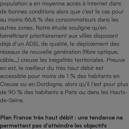
population a en moyenne accès à Internet dans
Téléphone mobile -
Smartphone
de bonnes conditions alors que c’est le cas pour
Plaque de cuisson à
induction
au moins 86,8 % des consommateurs dans les
autres zones. Notre étude souligne qu’en
bénéficiant prioritairement aux villes disposant
Climatiseur -
déjà d’un ADSL de qualité,
le déploiement des
Ventilateur
réseaux de nouvelle génération
(
fibre optique
,
câble…) creuse les inégalités territoriales. Preuve
Antivirus
en est, le meilleur du très haut débit est
accessible pour moins de 1 % des habitants en
Climatiseur -
Ventilateur
Creuse ou en Dordogne, alors qu’il l’est pour plus
de 90 % des habitants à Paris ou dans les Hauts-
de-Seine.
Plan France très haut débit : une tendance ne
permettant pas d’atteindre les objectifs