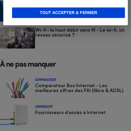
ADSL, fibre optique, câble… - Toutes les
technologies pour avoir accès à Internet
TOUT ACCEPTER & FERMER
Wi-fi : le haut débit sans fil - Le wi-fi, un
réseau sécurisé ?
À ne pas manquer
COMPARATEUR
Comparateur Box Internet - Les
meilleures offres des FAI (fibre & ADSL)
COMPARATIF
Fournisseurs d’accès à Internet