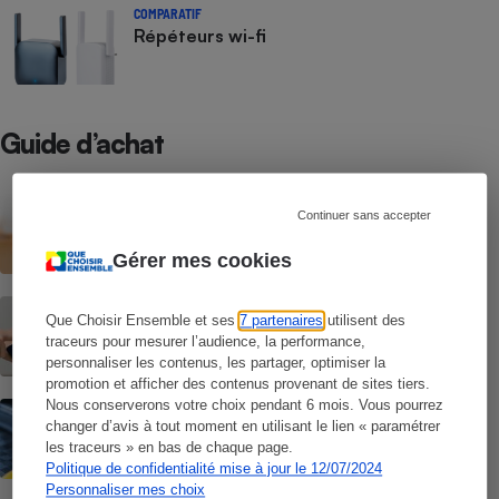
COMPARATIF
Répéteurs wi-fi
Guide d’achat
Kit CPL - Internet par les prises
Continuer sans accepter
électriques
Gérer mes cookies
Répéteur wi-fi - Pour améliorer sa
Que Choisir Ensemble et ses
7 partenaires
utilisent des
connexion à la maison
traceurs pour mesurer l’audience, la performance,
personnaliser les contenus, les partager, optimiser la
promotion et afficher des contenus provenant de sites tiers.
Fournisseurs d'accès à Internet -
Nous conserverons votre choix pendant 6 mois. Vous pourrez
Comment bien choisir son FAI ?
changer d’avis à tout moment en utilisant le lien « paramétrer
les traceurs » en bas de chaque page.
Politique de confidentialité mise à jour le 12/07/2024
Personnaliser mes choix