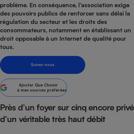
problème. En conséquence, l’association exige
Petit électroménager - U
des pouvoirs publics de renforcer sans délai la
Complément
alimentaire
régulation du secteur et les droits des
Mutuelle
Assurance emprunteur
consommateurs, notamment en établissant un
droit opposable à un Internet de qualité pour
tous.
Matelas
Champagne
bouteille
Suivez-nous
Banque en 
Téléviseur
Antimoustique
Ajouter
Que Choisir
Lave-linge
à mes sources préférées
Près d’un foyer sur cinq encore privé
d’un véritable très haut débit
Radiateur électrique