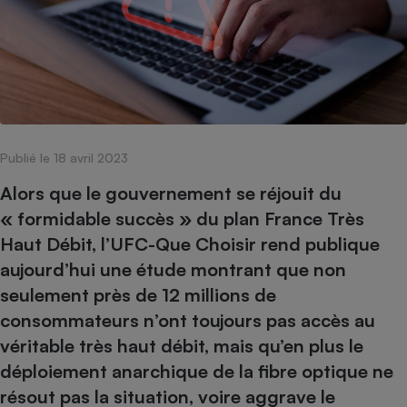
pression
Choisir son fioul
Assurance
Sécurité - Hygiène
Circulation routière
Choisir son pellet
Crédit immobilier
Banque - Crédit
Contrôle technique - Rép
Comparateur assurance emprunteur
Maison de retraite
Epargne - Fiscalité
Comparateu
Pièce détachée
Energie Moins Chère Ensemble
Comparatif réfrigérateur
Comparatif casque audio
Comparatif tondeuse ro
Moto
Comparatif plaque à indu
Comparatif barre de son
Comparatif poêle à gran
Supermarché - Drive
Comparatif hotte aspira
Comparatif imprimante m
Comparatif radiateur éle
Publié le 18 avril 2023
Électricité - Gaz
Hygiène - Beauté
Comparatif climatiseur m
Comparatif ordinateur p
Alors que le gouvernement se réjouit du
Tous les comparateurs
Maladie - Médecine - Mé
« formidable succès » du plan France Très
Comparatif aspirateur bal
Comparatif ultrabook
Aménagement
Toutes les cartes interactives
Haut Débit, l’UFC-Que Choisir rend publique
Système de santé - Com
Comparatif aspirateur tr
Comparatif tablette tacti
Supermarché - Drive
Bricolage - Jardinage
aujourd’hui une étude montrant que non
Retraite
Comparatif cafetière au
Chauffage
seulement près de 12 millions de
Speedtest - Testez le débit de votre
Mutuelle
Comparatif robot cuiseu
Image et son
Produit d'entretien
consommateurs n’ont toujours pas accès au
connexion Internet
Comparatif centrale vap
Comparateur auto
véritable très haut débit, mais qu’en plus le
Informatique
Sécurité domestique
déploiement anarchique de la fibre optique ne
Internet
résout pas la situation, voire aggrave le
Gros électroménager
Téléphonie