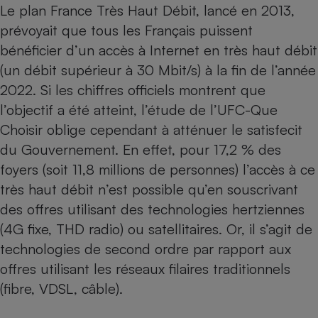
Téléphone mobile -
Le plan France Très Haut Débit, lancé en 2013,
Smartphone
prévoyait que tous les Français puissent
Plaque de cuisson à
induction
bénéficier d’un accès à Internet en très haut débit
(un débit supérieur à 30 Mbit/s) à la fin de l’année
2022. Si les chiffres officiels montrent que
Climatiseur -
l’objectif a été atteint, l’étude de l’UFC-Que
Ventilateur
Choisir oblige cependant à atténuer le satisfecit
du Gouvernement. En effet, pour 17,2 % des
Antivirus
foyers (soit 11,8 millions de personnes) l’accès à ce
Climatiseur -
très haut débit n’est possible qu’en souscrivant
Ventilateur
des offres utilisant des technologies hertziennes
(4G fixe, THD radio) ou satellitaires. Or, il s’agit de
technologies de second ordre par rapport aux
offres utilisant les réseaux filaires traditionnels
(fibre, VDSL, câble).