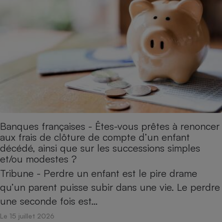
Téléphone mobile -
Smartphone
Plaque de cuisson à
induction
Climatiseur -
Ventilateur
Antivirus
Banques françaises - Êtes-vous prêtes à renoncer
Climatiseur -
aux frais de clôture de compte d’un enfant
Ventilateur
décédé, ainsi que sur les successions simples
et/ou modestes ?
Tribune - Perdre un enfant est le pire drame
qu’un parent puisse subir dans une vie. Le perdre
une seconde fois est…
Le 15 juillet 2026