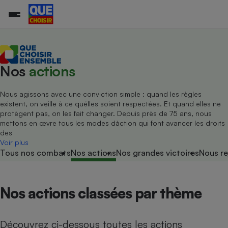
Nos
actions
Additifs a
Comparate
Comparatif
Comparateu
Comparatif
Comparateu
Comparatif
Comparati
Substances
Toutes les actualités
Tous les services
Tous nos combats
L’association
Organismes de défense 
Train
supermarc
cosmétiqu
Comparateu
Achat - Vente - Travaux
Démarche administrative
Enquêtes
Nos actions
Nos missions
Système judiciaire
Transport aérien
gratuit
Nous agissons avec une conviction simple : quand les règles
Copropriété
Famille
existent, on veille à ce quélles soient respectées. Et quand elles ne
Guides d'achat
Nos grandes victoires
Notre méthodologie
protègent pas, on les fait changer. Depuis près de 75 ans, nous
Location
Senior
Comparateu
Comparate
Comparati
Comparatif
Comparate
Comparatif
Comparatif
mettons en œvre tous les modes dàction qui font avancer les droits
Conseils
Les billets de la présidente
Notre financement
supermarc
électrique
des
Service marchand
Magasin - Grande surfac
Sport
Soumettre un litige
Brèves
Nos associations locales
Nos partenaires
Voir plus
Air
Tous nos combats
Nos actions
Nos grandes victoires
Nous re
Marketing - Fidélisation
Vacances - Tourisme
Lettres types
Nous rejoindre
Nous rejoindre
Déchet
Méthode de vente - Abu
Rencontrer une association locale
Comparate
Comparatif
Comparatif
Comparatif
Comparatif
En savoir plus sur Que Choisir Ensemble
Eau
s
Agriculture
Achat - Vente - Location
Nos actions classées par thème
Energie
Nutrition
Assurance auto
-nous ?
Produit alimentaire
Carburant
Comparati
Comparati
Comparati
Comparate
Découvrez ci-dessous toutes les actions