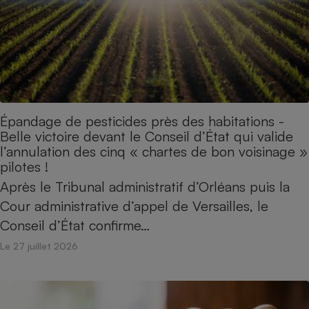
Petit électroménager - U
Complément
alimentaire
Mutuelle
Assurance emprunteur
Épandage de pesticides près des habitations -
Matelas
Belle victoire devant le Conseil d’État qui valide
Champagne
l’annulation des cinq « chartes de bon voisinage »
bouteille
Banque en 
pilotes !
Téléviseur
Après le Tribunal administratif d’Orléans puis la
Antimoustique
Lave-linge
Cour administrative d’appel de Versailles, le
Conseil d’État confirme…
Le 27 juillet 2026
Radiateur électrique