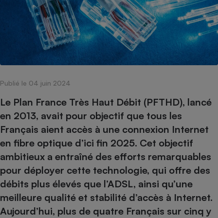
pression
Choisir son fioul
Assurance
Sécurité - Hygiène
Circulation routière
Choisir son pellet
Crédit immobilier
Banque - Crédit
Contrôle technique - Rép
Comparateur assurance emprunteur
Maison de retraite
Epargne - Fiscalité
Comparateu
Pièce détachée
Energie Moins Chère Ensemble
Comparatif réfrigérateur
Comparatif casque audio
Comparatif tondeuse ro
Moto
Comparatif plaque à indu
Comparatif barre de son
Comparatif poêle à gran
Supermarché - Drive
Publié le 04 juin 2024
Comparatif hotte aspira
Comparatif imprimante m
Comparatif radiateur éle
Électricité - Gaz
Hygiène - Beauté
Le Plan France Très Haut Débit (PFTHD), lancé
Comparatif climatiseur m
Comparatif ordinateur p
Tous les comparateurs
en 2013, avait pour objectif que tous les
Maladie - Médecine - Mé
Comparatif aspirateur bal
Comparatif ultrabook
Aménagement
Français aient accès à une connexion Internet
Toutes les cartes interactives
Système de santé - Com
Comparatif aspirateur tr
Comparatif tablette tacti
Supermarché - Drive
Bricolage - Jardinage
en fibre optique d’ici fin 2025. Cet objectif
Retraite
Comparatif cafetière au
Chauffage
ambitieux a entraîné des efforts remarquables
Speedtest - Testez le débit de votre
Mutuelle
Comparatif robot cuiseu
pour déployer cette technologie, qui offre des
Image et son
Produit d'entretien
connexion Internet
Comparatif centrale vap
Comparateur auto
débits plus élevés que l’ADSL, ainsi qu’une
Informatique
Sécurité domestique
meilleure qualité et stabilité d’accès à Internet.
Internet
Aujourd’hui, plus de quatre Français sur cinq y
Gros électroménager
Téléphonie