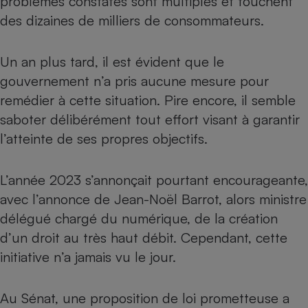
problèmes constatés sont multiples et touchent
Téléphone mobile -
des dizaines de milliers de consommateurs.
Smartphone
Plaque de cuisson à
induction
Un an plus tard, il est évident que le
gouvernement n’a pris aucune mesure pour
remédier à cette situation. Pire encore, il semble
Climatiseur -
Ventilateur
saboter délibérément tout effort visant à garantir
l’atteinte de ses propres objectifs.
Antivirus
L’année 2023 s’annonçait pourtant encourageante,
Climatiseur -
Ventilateur
avec l’annonce de Jean-Noël Barrot, alors ministre
délégué chargé du numérique, de la création
d’un droit au très haut débit
. Cependant, cette
initiative n’a jamais vu le jour.
Au Sénat, une proposition de loi prometteuse a