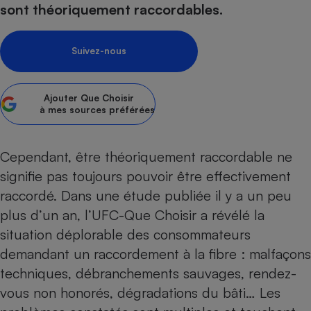
sont théoriquement raccordables.
Petit électroménager - U
Complément
alimentaire
Suivez-nous
Mutuelle
Assurance emprunteur
Ajouter
Que Choisir
à mes sources préférées
Matelas
Champagne
bouteille
Cependant, être théoriquement raccordable ne
Banque en 
signifie pas toujours pouvoir être effectivement
Téléviseur
raccordé. Dans une étude publiée il y a un peu
Antimoustique
Lave-linge
plus d’un an,
l’UFC-Que Choisir a révélé la
situation déplorable des consommateurs
demandant un raccordement à la fibre
: malfaçons
techniques, débranchements sauvages, rendez-
Radiateur électrique
vous non honorés, dégradations du bâti… Les