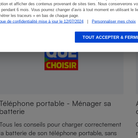
tion et afficher des contenus provenant de sites tiers. Nous conserverons vo
 pendant 6 mois. Vous pourrez changer d’avis à tout moment en utilisant le li
CONSEILS
C
étrer les traceurs » en bas de chaque page.
ique de confidentialité mise à jour le 12/07/2024
|
Personnaliser mes choix
TOUT ACCEPTER & FERM
Téléphone portable - Ménager sa
batterie
Tous les conseils pour charger correctement
la batterie de son téléphone portable, sans