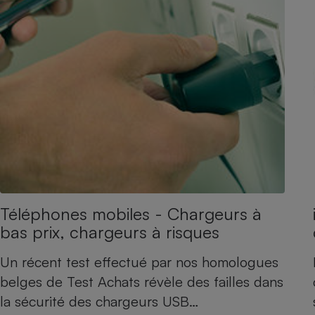
Radiateur électrique
Téléphone mobile -
Smartphone
Plaque de cuisson à
induction
Climatiseur -
Ventilateur
Antivirus
Téléphones mobiles - Chargeurs à
Climatiseur -
bas prix, chargeurs à risques
Ventilateur
Un récent test effectué par nos homologues
belges de Test Achats révèle des failles dans
la sécurité des chargeurs USB…