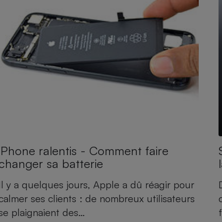
Électricité - Gaz
Appareil photo
numérique
Four encastrable
Lessive
iPhone ralentis - Comment faire
Aspirateur
changer sa batterie
Il y a quelques jours, Apple a dû réagir pour
calmer ses clients : de nombreux utilisateurs
se plaignaient des…