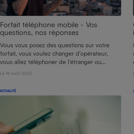
Internet
Gros électroménager
Téléphonie
Forfait téléphone mobile - Vos
Petit électroménager 
questions, nos réponses
Complément
alimentaire
Mutuelle
Vous vous posez des questions sur votre
Assurance emprunteu
forfait, vous voulez changer d’opérateur,
vous allez téléphoner de l’étranger ou…
Le 16 août 2023
Matelas
Champa
boutei
Banque 
ACTUALITÉ
Téléviseur
Antimoustique
Lave-linge