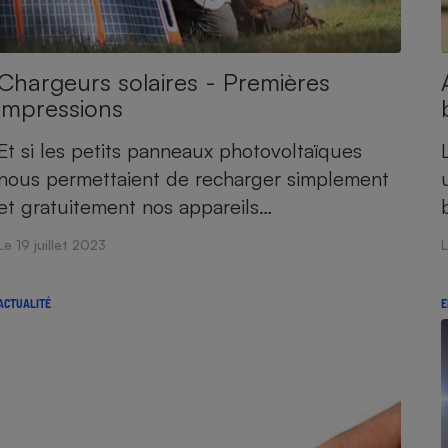
Chargeurs solaires - Premières
- Ustensile
impressions
Foie gras
Aide auditive
Et si les petits panneaux photovoltaïques
r
Assurance vie
nous permettaient de recharger simplement
et gratuitement nos appareils…
Le 19 juillet 2023
L
Poêle à granulés
gne - Comment choisir une
lle de champagne
en ligne
ACTUALITÉ
E
Ordinateur portable
Crème solaire
Lave-vaisselle