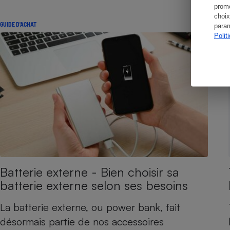
promo
choix
GUIDE D'ACHAT
param
Polit
Batterie externe - Bien choisir sa
batterie externe selon ses besoins
La batterie externe, ou power bank, fait
désormais partie de nos accessoires