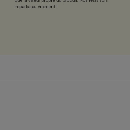
que la valeur propre du produit. Nos tests sont
impartiaux. Vraiment !