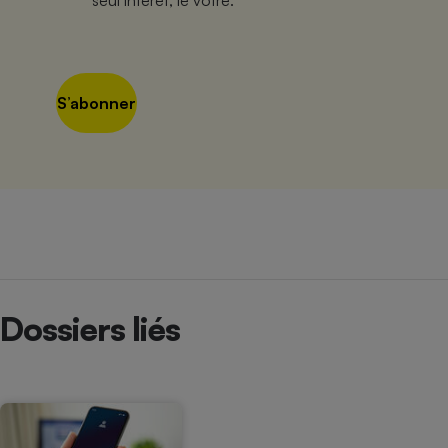
seul intérêt, le vôtre.
S’abonner
Dossiers liés