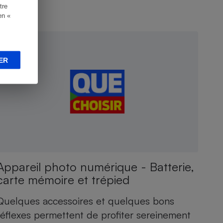
tre
en «
ONSEILS
ER
Appareil photo numérique - Batterie,
carte mémoire et trépied
Quelques accessoires et quelques bons
réflexes permettent de profiter sereinement