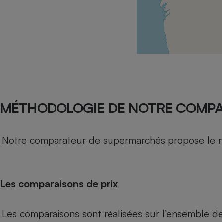
Radiateur électrique
Téléphone mobile -
Smartphone
Plaque de cuisson à
induction
Climatiseur -
MÉTHODOLOGIE DE NOTRE COMP
Ventilateur
Notre comparateur de supermarchés propose le nive
Antivirus
Climatiseur -
Ventilateur
Les comparaisons de prix
Les comparaisons sont réalisées sur l’ensemble d