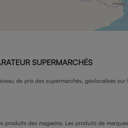
Électricité - Gaz
Appareil photo
numérique
Four encastrable
Lessive
ARATEUR SUPERMARCHÉS
au de prix des supermarchés, géolocalisés sur le 
Aspirateur
es produits des magasins. Les produits de marque