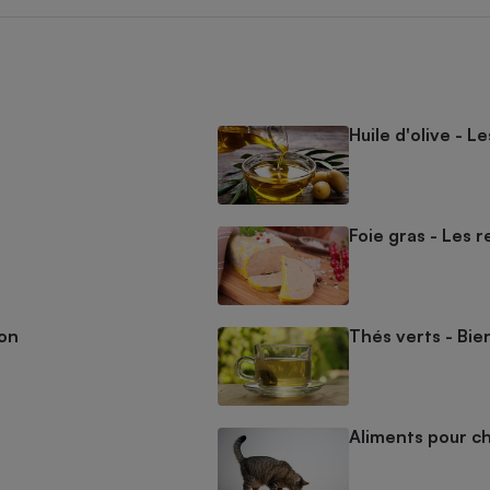
Huile d'olive - L
Foie gras - Les r
mon
Thés verts - Bien
Aliments pour ch