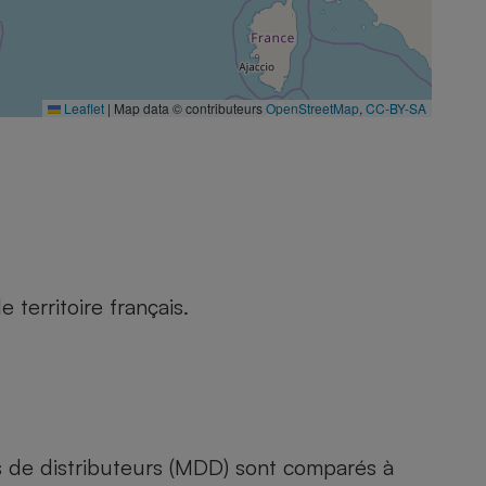
Leaflet
|
Map data © contributeurs
OpenStreetMap
,
CC-BY-SA
territoire français.
s de distributeurs (MDD) sont comparés à