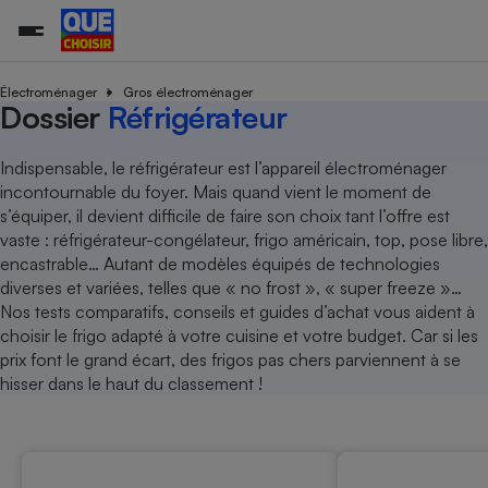
Électroménager
Gros électroménager
Dossier
Réfrigérateur
Additifs a
Comparate
Comparatif
Comparateu
Comparatif
Comparateu
Comparatif
Comparati
Substances
Toutes les actualités
Tous les services
Tous nos combats
L’association
Organismes de défense 
Train
Indispensable, le réfrigérateur est l’appareil électroménager
supermarc
cosmétiqu
Comparateu
Achat - Vente - Travaux
Démarche administrative
incontournable du foyer. Mais quand vient le moment de
Enquêtes
Nos actions
Nos missions
Système judiciaire
Transport aérien
gratuit
s’équiper, il devient difficile de faire son choix tant l’offre est
Copropriété
Famille
Guides d'achat
Nos grandes victoires
Notre méthodologie
vaste : réfrigérateur-congélateur, frigo américain, top, pose libre,
Location
Senior
Comparateu
Comparate
Comparati
Comparatif
Comparate
Comparatif
Comparatif
encastrable… Autant de modèles équipés de technologies
Conseils
Les billets de la présidente
Notre financement
supermarc
électrique
diverses et variées, telles que « no frost », « super freeze »…
Service marchand
Magasin - Grande surfac
Sport
Soumettre un litige
Brèves
Nos associations locales
Nos partenaires
Nos tests comparatifs, conseils et guides d’achat vous aident à
Air
Marketing - Fidélisation
Vacances - Tourisme
Lettres types
choisir le frigo adapté à votre cuisine et votre budget. Car si les
Nous rejoindre
Nous rejoindre
Déchet
prix font le grand écart, des frigos pas chers parviennent à se
Méthode de vente - Abu
Rencontrer une association locale
Comparate
Comparatif
Comparatif
Comparatif
Comparatif
En savoir plus sur Que Choisir Ensemble
hisser dans le haut du classement !
Eau
s
Agriculture
Achat - Vente - Location
Energie
Nutrition
Assurance auto
-nous ?
Produit alimentaire
Carburant
Comparati
Comparati
Comparati
Comparate