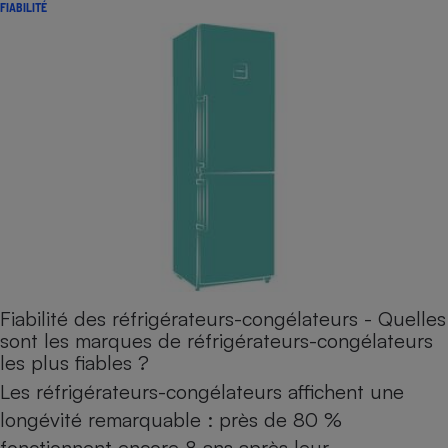
FIABILITÉ
Petit électroménager - U
Complément
alimentaire
Mutuelle
Assurance emprunteur
Matelas
Champagne
bouteille
Banque en 
Téléviseur
Antimoustique
Lave-linge
Fiabilité des réfrigérateurs-congélateurs - Quelles
sont les marques de réfrigérateurs-congélateurs
les plus fiables ?
Les réfrigérateurs-congélateurs affichent une
Radiateur électrique
longévité remarquable : près de 80 %
fonctionnent encore 8 ans après leur…