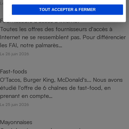
Le 26 juin 2026
TOUT ACCEPTER & FERMER
Fournisseurs d’accès à Internet
Toutes les offres des fournisseurs d'accès à
Internet ne se ressemblent pas. Pour différencier
les FAI, notre palmarès…
Le 26 juin 2026
Fast-foods
O'Tacos, Burger King, McDonald's... Nous avons
étudié l'offre de 6 chaînes de fast-food, en
prenant en compte…
Le 25 juin 2026
Mayonnaises