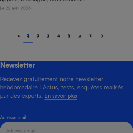
Le 22 avril 2026
1
2
3
4
5
...
7
Newsletter
Recevez gratuitement notre newsletter
hebdomadaire ! Actus, tests, enquêtes réalisés
par des experts.
En savoir plus
Adresse mail