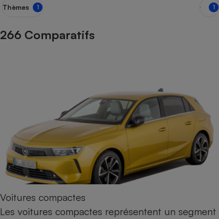
Thèmes
1
1
Petit électroménager - U
Complément
alimentaire
266 Comparatifs
Mutuelle
Assurance emprunteur
Matelas
Champagne
bouteille
Banque en 
Téléviseur
Antimoustique
Lave-linge
Radiateur électrique
Voitures compactes
Les voitures compactes représentent un segment