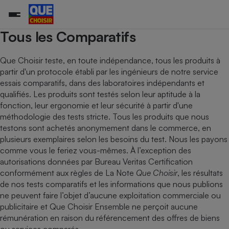
Tous les Comparatifs
Que Choisir teste, en toute indépendance, tous les produits à
partir d'un protocole établi par les ingénieurs de notre service
Additifs a
Comparate
Comparatif
Comparateu
Comparatif
Comparateu
Comparatif
Comparati
Substances
Toutes les actualités
Tous les services
Tous nos combats
L’association
Organismes de défense 
Train
supermarc
cosmétiqu
essais comparatifs, dans des laboratoires indépendants et
Comparateu
Achat - Vente - Travaux
Démarche administrative
Enquêtes
Nos actions
Nos missions
Système judiciaire
Transport aérien
gratuit
qualifiés. Les produits sont testés selon leur aptitude à la
Copropriété
Famille
fonction, leur ergonomie et leur sécurité à partir d'une
Guides d'achat
Nos grandes victoires
Notre méthodologie
méthodologie des tests stricte. Tous les produits que nous
Location
Senior
Comparateu
Comparate
Comparati
Comparatif
Comparate
Comparatif
Comparatif
Conseils
Les billets de la présidente
Notre financement
testons sont achetés anonymement dans le commerce, en
supermarc
électrique
Service marchand
Magasin - Grande surfac
Sport
Soumettre un litige
plusieurs exemplaires selon les besoins du test. Nous les payons
Brèves
Nos associations locales
Nos partenaires
Air
comme vous le feriez vous-mêmes. À l’exception des
Marketing - Fidélisation
Vacances - Tourisme
Lettres types
Nous rejoindre
Nous rejoindre
autorisations données par Bureau Veritas Certification
Déchet
Méthode de vente - Abu
Rencontrer une association locale
Comparate
Comparatif
Comparatif
Comparatif
Comparatif
conformément aux règles de
La Note
Que Choisir
, les résultats
En savoir plus sur Que Choisir Ensemble
Eau
de nos tests comparatifs et les informations que nous publions
s
Agriculture
Achat - Vente - Location
ne peuvent faire l’objet d’aucune exploitation commerciale ou
Energie
Nutrition
Assurance auto
publicitaire et Que Choisir Ensemble ne perçoit aucune
-nous ?
rémunération en raison du référencement des offres de biens
Produit alimentaire
Carburant
Comparati
Comparati
Comparati
Comparate