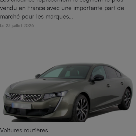
vendu en France avec une importante part de
Cafetière à expressos
marché pour les marques…
Le 23 juillet 2026
Robot ménager
Voitures routières