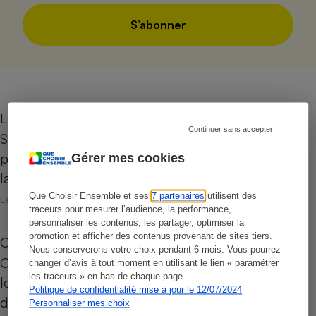
S’abonner
Liseuses
Continuer sans accepter
Sa monochromie et ses finitions plastique ne
pèsent pas lourd face au charme du papier mais
Gérer mes cookies
la liseuse numérique a…
Que Choisir Ensemble et ses
7 partenaires
utilisent des
Le 26 juin 2026
traceurs pour mesurer l’audience, la performance,
personnaliser les contenus, les partager, optimiser la
promotion et afficher des contenus provenant de sites tiers.
Opérateurs de téléphonie mobile
Nous conserverons votre choix pendant 6 mois. Vous pourrez
Opérateur de réseau ou MVNO ? Classique ou
changer d’avis à tout moment en utilisant le lien « paramétrer
les traceurs » en bas de chaque page.
low cost ? Pour vous aider à vous y retrouver
Politique de confidentialité mise à jour le 12/07/2024
dans la jungle de la téléphonie…
Personnaliser mes choix