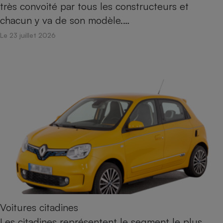
très convoité par tous les constructeurs et
Téléphone mobile -
Smartphone
chacun y va de son modèle.…
Plaque de cuisson à
induction
Le 23 juillet 2026
Climatiseur -
Ventilateur
Antivirus
Climatiseur -
Ventilateur
Voitures citadines
Les citadines représentent le segment le plus