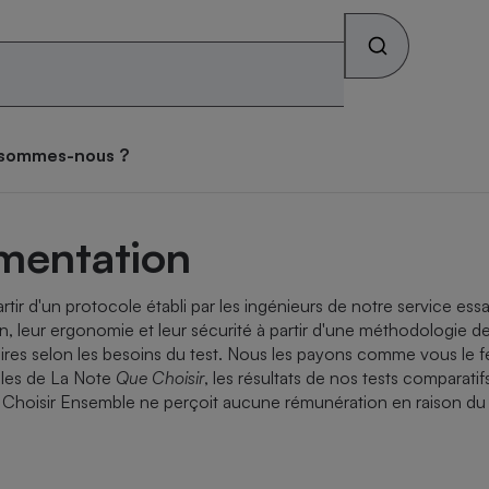
Rechercher sur le site
os combats
Qui sommes-nous ?
 sommes-nous ?
s alimentaires
ateur mutuelle
tif sièges auto
ateur gratuit des
tif lave-linge
teur forfait mobile
tif vélo électrique
atif matelas
ces toxiques dans les
se des consommateurs
imentation
archés
iques
teur Gaz & Électricité
ux
ive
tir d'un protocole établi par les ingénieurs de notre service ess
ateur gratuit des
ateur assurance vie
atif pneus
tif lave-vaisselle
ateur box internet
tif climatiseur mobile
atif brosse à dents
ion, leur ergonomie et leur sécurité à partir d'une méthodologie d
archés
que
s selon les besoins du test. Nous les payons comme vous le fe
face
gles de
La Note
Que Choisir
, les résultats de nos tests comparati
on
ue Choisir Ensemble ne perçoit aucune rémunération en raison du
Abus
ateur banque
tif four encastrable
tif téléviseur
tif climatiseur split
tif prothèses auditives
ion