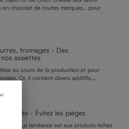
s en chocolat de toutes marques… pour
beurres, fromages - Des
 nos assiettes
tilisé au cours de la production et pour
nrées. Or, il contient divers additifs,…
er
rotéinés - Évitez les pièges
 pâtes... La tendance est aux produits riches