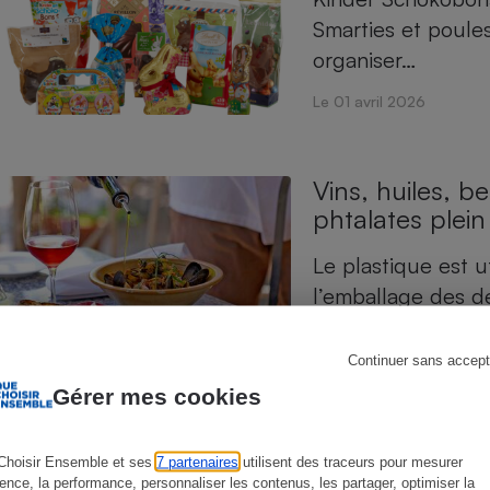
Smarties et poule
organiser…
Le 01 avril 2026
s
Réfrigérateur
Vins, huiles, 
phtalates plein
Le plastique est u
l’emballage des de
Le 19 mars 2026
Continuer sans accept
Gérer mes cookies
Produits hyperp
Choisir Ensemble et ses
7 partenaires
utilisent des traceurs pour mesurer
Céréales, yaourts,
ience, la performance, personnaliser les contenus, les partager, optimiser la