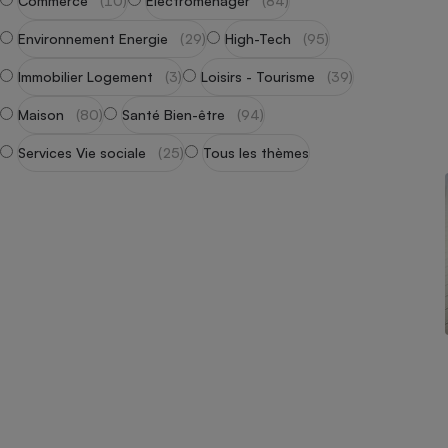
Commerce
(10)
Électroménager
(84)
Radiateur électrique
Environnement Energie
(29)
High-Tech
(95)
Téléphone mobile -
Immobilier Logement
(3)
Loisirs - Tourisme
(39)
Smartphone
Plaque de cuisson à
Maison
(80)
Santé Bien-être
(94)
induction
Services Vie sociale
(25)
Tous les thèmes
Climatiseur -
Ventilateur
Antivirus
Climatiseur -
Ventilateur