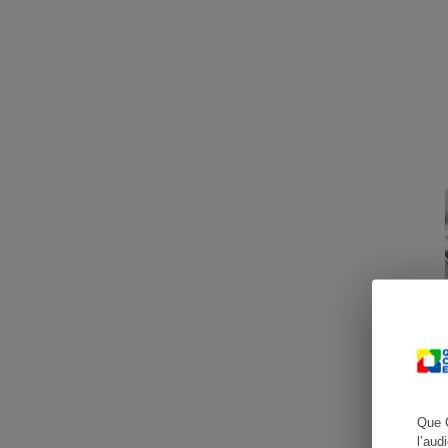
Cafetière à expresso
Robot ménager
Que 
l’aud