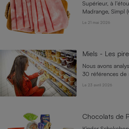
Électricité - Gaz
Supérieur, à l’éto
Madrange, Simpl 
Appareil photo
Le 21 mai 2026
numérique
Four encastrable
Miels - Les pire
Lessive
Nous avons analysé
30 références de 
Le 23 avril 2026
Aspirateur
Chocolats de 
Kinder Schokobons