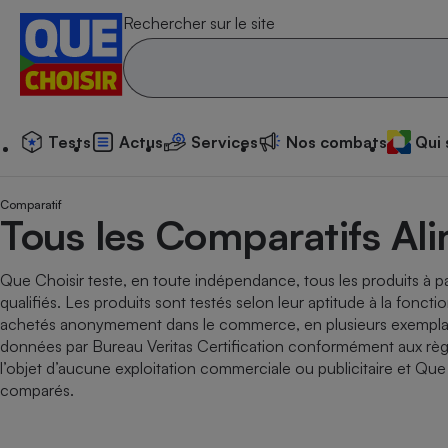
Rechercher sur le site
Tests
Actus
Services
N
Tests
Actus
Services
Nos combats
Qui
Additif
Compar
Compara
Compar
Compara
Compara
Compara
Compar
Substan
Comparatif
Toutes les actualités
Tous les services
Tous nos combats
L’association
Organismes de défen
Train
Tous les Comparatifs Al
superm
cosmét
Compara
Achat - Vente - Trava
Démarche administrat
Enquêtes
Nos actions
Nos missions
Système judiciaire
Transport aérien
gratuit
Copropriété
Famille
Guides d'achat
Nos grandes victoires
Notre méthodologie
Que Choisir teste, en toute indépendance, tous les produits à par
Location
Senior
Compar
Compar
Compar
Compara
Compar
Compara
Compar
qualifiés. Les produits sont testés selon leur aptitude à la fonct
Conseils
Les billets de la présidente
Notre financement
superm
électri
achetés anonymement dans le commerce, en plusieurs exemplaire
Service marchand
Magasin - Grande sur
Sport
Soumettre un litige
Brèves
Nos associations locales
Nos partenaires
données par Bureau Veritas Certification conformément aux rè
Air
Marketing - Fidélisati
Vacances - Tourisme
Lettres types
l’objet d’aucune exploitation commerciale ou publicitaire et Q
Nous rejoindre
Nous rejoindre
Déchet
comparés.
Méthode de vente - 
Rencontrer une association locale
Compar
Compara
Compara
Compara
Compara
En savoir plus sur Que Choisir Ensemble
Eau
s
Agriculture
Achat - Vente - Locat