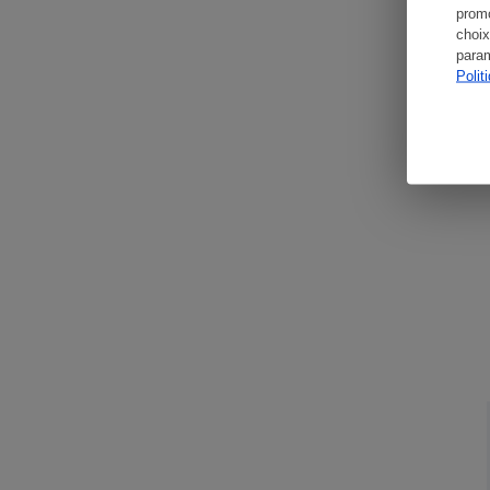
promo
choix
param
Polit