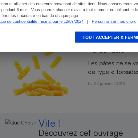
en protéines. À qu
tion et afficher des contenus provenant de sites tiers. Nous conserverons vo
 pendant 6 mois. Vous pourrez changer d’avis à tout moment en utilisant le li
étrer les traceurs » en bas de chaque page.
Le 19 février 2026
ique de confidentialité mise à jour le 12/07/2024
|
Personnaliser mes choix
TOUT ACCEPTER & FERM
Pâtes fusilli
Les pâtes ne se v
de type « torsades
Le 22 janvier 2026
Vite !
Découvrez cet ouvrage