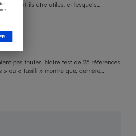
i peuvent-ils être utiles, et lesquels…
tre
en «
ER
alent pas toutes. Notre test de 25 références
 » ou « fusilli » montre que, derrière…