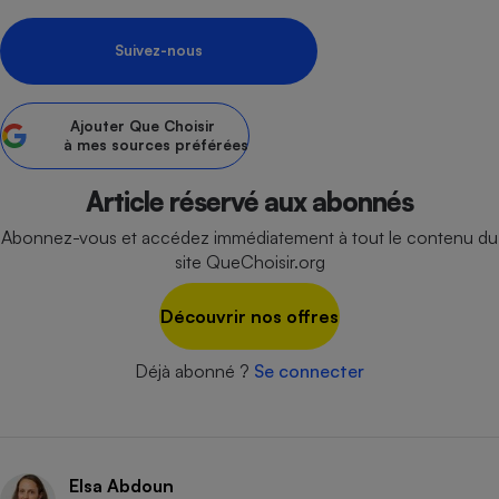
Petit électroménager - U
Complément
Suivez-nous
alimentaire
Mutuelle
Assurance emprunteur
Ajouter
Que Choisir
à mes sources préférées
Article réservé aux abonnés
Matelas
Champagne
Abonnez-vous et accédez immédiatement à tout le contenu du
bouteille
Banque en 
site QueChoisir.org
Téléviseur
Antimoustique
Découvrir nos offres
Lave-linge
Déjà abonné ?
Se connecter
Radiateur électrique
Elsa Abdoun