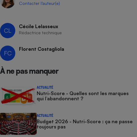
Téléphone mobile -
Contacter l’auteur(e)
Smartphone
Plaque de cuisson à
induction
Cécile Lelasseux
CL
Rédactrice technique
Climatiseur -
Florent Costagliola
Ventilateur
FC
À ne pas manquer
Antivirus
Climatiseur -
Ventilateur
ACTUALITÉ
Nutri-Score - Quelles sont les marques
qui l’abandonnent ?
ACTUALITÉ
Budget 2026 - Nutri-Score : ça ne passe
toujours pas