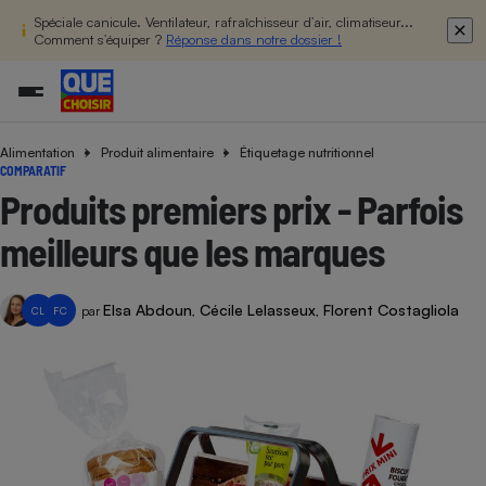
Spéciale canicule. Ventilateur, rafraîchisseur d’air, climatiseur...
Comment s’équiper ?
Réponse dans notre dossier !
Alimentation
Produit alimentaire
Étiquetage nutritionnel
Additifs a
Comparate
Comparatif
Comparateu
Comparatif
Comparateu
Comparatif
Comparati
Substances
Toutes les actualités
Tous les services
Tous nos combats
L’association
Organismes de défense 
Train
COMPARATIF
supermarc
cosmétiqu
Comparateu
Achat - Vente - Travaux
Démarche administrative
Enquêtes
Nos actions
Nos missions
Système judiciaire
Transport aérien
Produits premiers prix - Parfois
gratuit
Copropriété
Famille
Guides d'achat
Nos grandes victoires
Notre méthodologie
meilleurs que les marques
Location
Senior
Comparateu
Comparate
Comparati
Comparatif
Comparate
Comparatif
Comparatif
Conseils
Les billets de la présidente
Notre financement
supermarc
électrique
Service marchand
Magasin - Grande surfac
Sport
Soumettre un litige
Brèves
Nos associations locales
Nos partenaires
Elsa Abdoun
Cécile Lelasseux
Florent Costagliola
Air
par
,
,
CL
FC
Marketing - Fidélisation
Vacances - Tourisme
Lettres types
Nous rejoindre
Nous rejoindre
Déchet
Méthode de vente - Abu
Rencontrer une association locale
Comparate
Comparatif
Comparatif
Comparatif
Comparatif
En savoir plus sur Que Choisir Ensemble
Eau
s
Agriculture
Achat - Vente - Location
Energie
Nutrition
Assurance auto
-nous ?
Produit alimentaire
Carburant
Comparati
Comparati
Comparati
Comparate