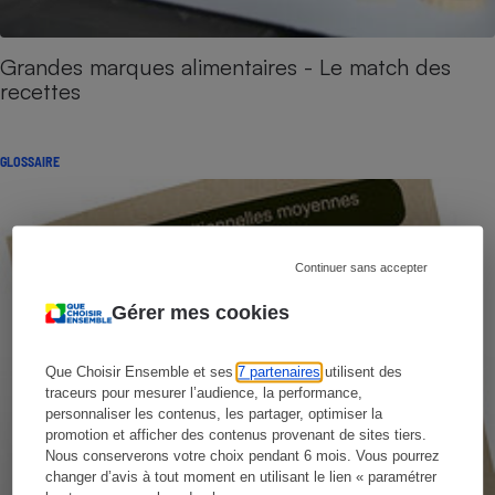
Grandes marques alimentaires - Le match des
recettes
GLOSSAIRE
Continuer sans accepter
Gérer mes cookies
Que Choisir Ensemble et ses
7 partenaires
utilisent des
traceurs pour mesurer l’audience, la performance,
personnaliser les contenus, les partager, optimiser la
promotion et afficher des contenus provenant de sites tiers.
Nous conserverons votre choix pendant 6 mois. Vous pourrez
changer d’avis à tout moment en utilisant le lien « paramétrer