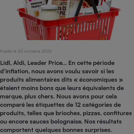
pression
Choisir son fioul
Assurance
Sécurité - Hygiène
Circulation routière
Choisir son pellet
Crédit immobilier
Banque - Crédit
Contrôle technique - Rép
Comparateur assurance emprunteur
Maison de retraite
Epargne - Fiscalité
Comparateu
Pièce détachée
Energie Moins Chère Ensemble
Comparatif réfrigérateur
Comparatif casque audio
Comparatif tondeuse ro
Moto
Comparatif plaque à indu
Comparatif barre de son
Comparatif poêle à gran
Supermarché - Drive
Publié le 20 octobre 2022
Comparatif hotte aspira
Comparatif imprimante m
Comparatif radiateur éle
Électricité - Gaz
Hygiène - Beauté
Lidl, Aldi, Leader Price... En cette période
Comparatif climatiseur m
Comparatif ordinateur p
Tous les comparateurs
d’inflation, nous avons voulu savoir si les
Maladie - Médecine - Mé
Comparatif aspirateur bal
Comparatif ultrabook
Aménagement
produits alimentaires dits « économiques »
Toutes les cartes interactives
Système de santé - Com
Comparatif aspirateur tr
Comparatif tablette tacti
Supermarché - Drive
Bricolage - Jardinage
étaient moins bons que leurs équivalents de
Retraite
Comparatif cafetière au
Chauffage
marque, plus chers. Nous avons pour cela
Speedtest - Testez le débit de votre
Mutuelle
Comparatif robot cuiseu
comparé les étiquettes de 12 catégories de
Image et son
Produit d'entretien
connexion Internet
Comparatif centrale vap
Comparateur auto
produits, telles que brioches, pizzas, confitures
Informatique
Sécurité domestique
ou encore sauces bolognaise. Nos résultats
Internet
comportent quelques bonnes surprises.
Gros électroménager
Téléphonie