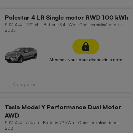
Petit électroménager - U
Complément
Polestar 4 LR Single motor RWD 100 kWh
alimentaire
Mutuelle
SUV, 4x4 - 272 ch - Batterie 94 kWh - Commercialisé depuis
Assurance emprunteur
2025
Matelas
Champagne
Abonnez-vous pour découvrir la note
bouteille
Banque en 
Téléviseur
Antimoustique
Comparer
Lave-linge
Tesla Model Y Performance Dual Motor
AWD
Radiateur électrique
SUV, 4x4 - 514 ch - Batterie 79 kWh - Commercialisé depuis
2021