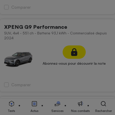
Comparer
XPENG G9 Performance
SUV, 4x4 - 551 ch - Batterie 93,1 kWh - Commercialisé depuis
2024
Abonnez-vous pour découvrir la note
Comparer
Hyundai Kona Electrique 65 kWh 217 ch
SUV, 4x4 - 218 ch - Batterie 65,4 kWh - Commercialisé depuis
Tests
Actus
Services
Nos combats
Rechercher