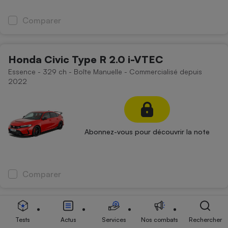
Comparer
Honda Civic Type R 2.0 i-VTEC
Essence - 329 ch - Boîte Manuelle - Commercialisé depuis
2022
Abonnez-vous pour découvrir la note
Comparer
Mazda 3 Berline 2.0L e-Skyactiv-X M
Tests
Actus
Services
Nos combats
Rechercher
Hybrid 186 ch BVM6