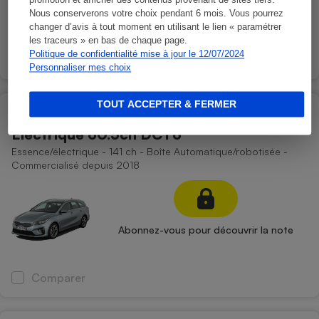
promotion et afficher des contenus provenant de sites tiers.
Abonnez-vous pour découvrir la note
Nous conserverons votre choix pendant 6 mois. Vous pourrez
changer d’avis à tout moment en utilisant le lien « paramétrer
les traceurs » en bas de chaque page.
Politique de confidentialité mise à jour le 12/07/2024
Comparer
Personnaliser mes choix
TOUT ACCEPTER & FERMER
KIA Ceed SW 1.6 GDi 105 ch ISG/
Electrique 60.5ch DCT6
Essence/électrique - 141 ch - Boîte Automatique/robotisée -
Commercialisé depuis 2018
Abonnez-vous pour découvrir la note
Comparer