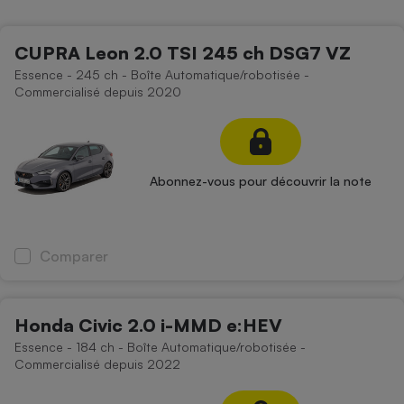
Petit électroménager - U
Complément
CUPRA Leon 2.0 TSI 245 ch DSG7 VZ
alimentaire
Mutuelle
Essence - 245 ch - Boîte Automatique/robotisée -
Assurance emprunteur
Commercialisé depuis 2020
Matelas
Champagne
Abonnez-vous pour découvrir la note
bouteille
Banque en 
Téléviseur
Antimoustique
Comparer
Lave-linge
Honda Civic 2.0 i-MMD e:HEV
Essence - 184 ch - Boîte Automatique/robotisée -
Radiateur électrique
Commercialisé depuis 2022