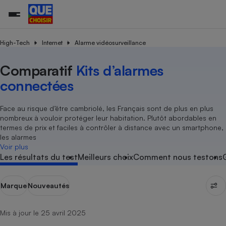
High-Tech
Internet
Alarme vidéosurveillance
Comparatif
Kits d’alarmes
Additifs a
Comparate
Comparatif
Comparateu
Comparatif
Comparateu
Comparatif
Comparati
Substances
Toutes les actualités
Tous les services
Tous nos combats
L’association
Organismes de défense 
Train
supermarc
cosmétiqu
connectées
Comparateu
Achat - Vente - Travaux
Démarche administrative
Enquêtes
Nos actions
Nos missions
Système judiciaire
Transport aérien
gratuit
Copropriété
Famille
Guides d'achat
Nos grandes victoires
Notre méthodologie
Face au risque d’être cambriolé, les Français sont de plus en plus
Location
Senior
nombreux à vouloir protéger leur habitation. Plutôt abordables en
Comparateu
Comparate
Comparati
Comparatif
Comparate
Comparatif
Comparatif
Conseils
Les billets de la présidente
Notre financement
termes de prix et faciles à contrôler à distance avec un smartphone,
supermarc
électrique
Service marchand
Magasin - Grande surfac
Sport
Soumettre un litige
les alarmes
Brèves
Nos associations locales
Nos partenaires
Air
Voir plus
Marketing - Fidélisation
Vacances - Tourisme
Lettres types
Les résultats du test
Meilleurs choix
Comment nous testons
Nous rejoindre
Nous rejoindre
Déchet
Méthode de vente - Abu
Rencontrer une association locale
Comparate
Comparatif
Comparatif
Comparatif
Comparatif
En savoir plus sur Que Choisir Ensemble
Eau
s
Agriculture
Achat - Vente - Location
Marque
Nouveautés
Energie
Nutrition
Assurance auto
-nous ?
Mis à jour le 25 avril 2025
Produit alimentaire
Carburant
Comparati
Comparati
Comparati
Comparate