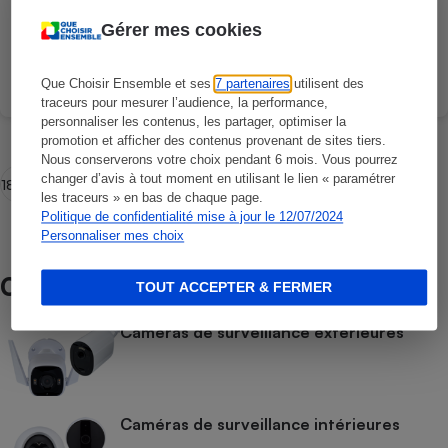
Abonnez-vous pour découvrir la note
Gérer mes cookies
Que Choisir Ensemble et ses
7 partenaires
utilisent des
Comparer
traceurs pour mesurer l’audience, la performance,
personnaliser les contenus, les partager, optimiser la
promotion et afficher des contenus provenant de sites tiers.
Nous conserverons votre choix pendant 6 mois. Vous pourrez
changer d’avis à tout moment en utilisant le lien « paramétrer
18 produits archivés
les traceurs » en bas de chaque page.
Politique de confidentialité mise à jour le 12/07/2024
Personnaliser mes choix
Comparateur / Comparatif
TOUT ACCEPTER & FERMER
Caméras de surveillance extérieures
Caméras de surveillance intérieures