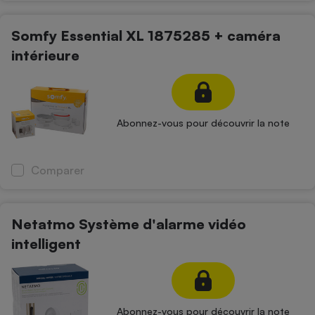
Téléphone mobile -
Smartphone
Plaque de cuisson à
Somfy Essential XL 1875285 + caméra
induction
intérieure
Climatiseur -
Ventilateur
Abonnez-vous pour découvrir la note
Antivirus
Comparer
Climatiseur -
Ventilateur
Netatmo Système d'alarme vidéo
intelligent
Abonnez-vous pour découvrir la note