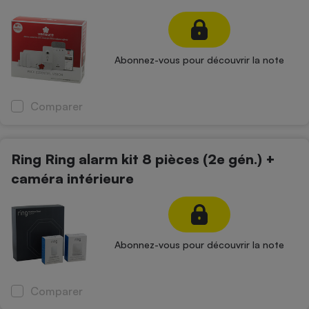
Petit électroménager - U
Complément
alimentaire
Mutuelle
Abonnez-vous pour découvrir la note
Assurance emprunteur
Comparer
Matelas
Champagne
bouteille
Ring Ring alarm kit 8 pièces (2e gén.) +
Banque en 
caméra intérieure
Téléviseur
Antimoustique
Lave-linge
Abonnez-vous pour découvrir la note
Radiateur électrique
Comparer