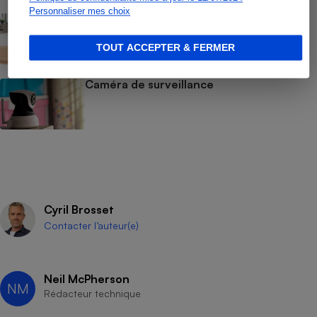
Personnaliser mes choix
Alarme, caméra, télésurveillance
TOUT ACCEPTER & FERMER
Caméra de surveillance
Cyril Brosset
Contacter l’auteur(e)
Neil McPherson
NM
Rédacteur technique