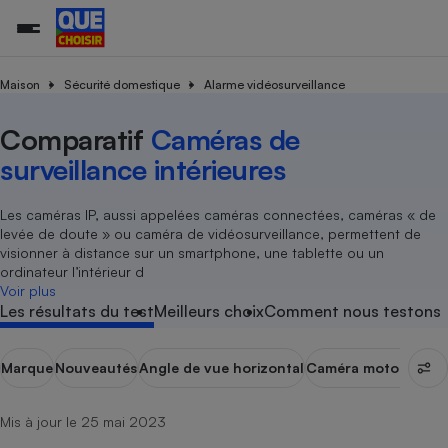
Maison
Sécurité domestique
Alarme vidéosurveillance
Comparatif
Caméras de
Additifs a
Comparate
Comparatif
Comparateu
Comparatif
Comparateu
Comparatif
Comparati
Substances
Toutes les actualités
Tous les services
Tous nos combats
L’association
Organismes de défense 
Train
supermarc
cosmétiqu
surveillance intérieures
Comparateu
Achat - Vente - Travaux
Démarche administrative
Enquêtes
Nos actions
Nos missions
Système judiciaire
Transport aérien
gratuit
Copropriété
Famille
Guides d'achat
Nos grandes victoires
Notre méthodologie
Les caméras IP, aussi appelées caméras connectées, caméras « de
Location
Senior
levée de doute » ou caméra de vidéosurveillance, permettent de
Comparateu
Comparate
Comparati
Comparatif
Comparate
Comparatif
Comparatif
Conseils
Les billets de la présidente
Notre financement
visionner à distance sur un smartphone, une tablette ou un
supermarc
électrique
Service marchand
Magasin - Grande surfac
Sport
Soumettre un litige
ordinateur l’intérieur d
Brèves
Nos associations locales
Nos partenaires
Air
Voir plus
Marketing - Fidélisation
Vacances - Tourisme
Lettres types
Les résultats du test
Meilleurs choix
Comment nous testons
Nous rejoindre
Nous rejoindre
Déchet
Méthode de vente - Abu
Rencontrer une association locale
Comparate
Comparatif
Comparatif
Comparatif
Comparatif
En savoir plus sur Que Choisir Ensemble
Eau
s
Agriculture
Achat - Vente - Location
Marque
Nouveautés
Angle de vue horizontal
Caméra motorisée
Vi
Energie
Nutrition
Assurance auto
-nous ?
Mis à jour le 25 mai 2023
Produit alimentaire
Carburant
Comparati
Comparati
Comparati
Comparate