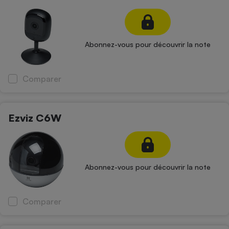
Petit électroménager - U
Complément
alimentaire
Mutuelle
Abonnez-vous pour découvrir la note
Assurance emprunteur
Comparer
Matelas
Champagne
bouteille
Ezviz C6W
Banque en 
Téléviseur
Antimoustique
Lave-linge
Abonnez-vous pour découvrir la note
Radiateur électrique
Comparer