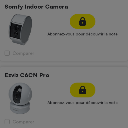
Téléphone mobile -
Somfy Indoor Camera
Smartphone
Plaque de cuisson à
induction
Abonnez-vous pour découvrir la note
Climatiseur -
Ventilateur
Comparer
Antivirus
Ezviz C6CN Pro
Climatiseur -
Ventilateur
Abonnez-vous pour découvrir la note
Comparer