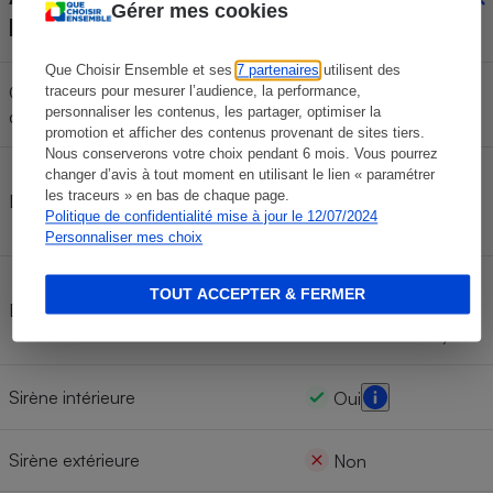
Gérer mes cookies
le kit
Que Choisir Ensemble et ses
7 partenaires
utilisent des
Caméra intérieure avec détecteur
traceurs pour mesurer l’audience, la performance,
Oui
personnaliser les contenus, les partager, optimiser la
de mouvement
promotion et afficher des contenus provenant de sites tiers.
Nous conserverons votre choix pendant 6 mois. Vous pourrez
changer d’avis à tout moment en utilisant le lien « paramétrer
3 (référence DTG-EC
les traceurs » en bas de chaque page.
Détecteur ouverture porte/fenêtre
et qui coûte environ
Politique de confidentialité mise à jour le 12/07/2024
30 euros)
Personnaliser mes choix
1 (référence Camera
TOUT ACCEPTER & FERMER
Détecteur(s) de mouvement
Welcome et qui coûte
environ 185 euros)
Sirène intérieure
Oui
Sirène extérieure
Non