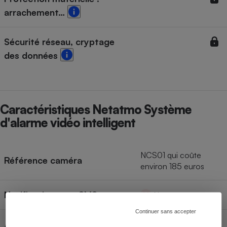
arrachement…
Sécurité réseau, cryptage
des données
Caractéristiques Netatmo Système
d'alarme vidéo intelligent
NCS01 qui coûte
Référence caméra
environ 185 euros
Notifications par SMS
Non
Continuer sans accepter
Accessoires inclus dans