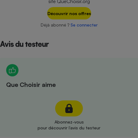
site QueChoisir.org
Téléphone mobile -
Smartphone
Plaque de cuisson à
Découvrir nos offres
induction
Déjà abonné ?
Se connecter
Avis du testeur
Climatiseur -
Ventilateur
Antivirus
Climatiseur -
Que Choisir aime
Ventilateur
Abonnez-vous
pour découvrir l’avis du testeur