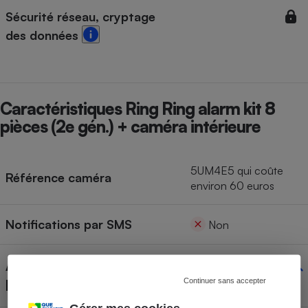
Sécurité réseau, cryptage
des données
Caractéristiques Ring Ring alarm kit 8
pièces (2e gén.) + caméra intérieure
5UM4E5 qui coûte
Référence caméra
environ 60 euros
Notifications par SMS
Non
Accessoires inclus dans
le kit
Continuer sans accepter