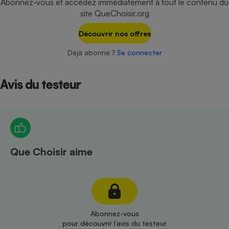
Abonnez-vous et accédez immédiatement à tout le contenu du
Téléphone mobile -
site QueChoisir.org
Smartphone
Plaque de cuisson à
induction
Découvrir nos offres
Déjà abonné ?
Se connecter
Climatiseur -
Avis du testeur
Ventilateur
Antivirus
Climatiseur -
Ventilateur
Que Choisir aime
Abonnez-vous
pour découvrir l’avis du testeur