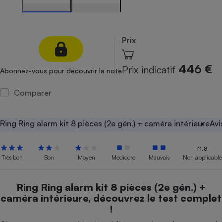
Petit électroménager - U
Complément
alimentaire
Prix
Mutuelle
Assurance emprunteur
446 €
Prix indicatif
Abonnez-vous pour découvrir la note
Comparer
Matelas
Champagne
bouteille
Banque en 
Ring Ring alarm kit 8 pièces (2e gén.) + caméra intérieure
Avi
Téléviseur
Antimoustique
Lave-linge
n.a
Très bon
Bon
Moyen
Médiocre
Mauvais
Non applicable
Ring Ring alarm kit 8 pièces (2e gén.) +
Radiateur électrique
caméra intérieure, découvrez le test complet
!