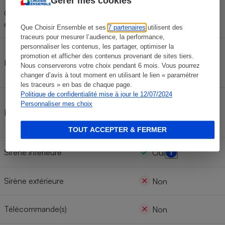
Gérer mes cookies
Caméra intérieure avec détecteur
Oui
de mouvement
Que Choisir Ensemble et ses
7 partenaires
utilisent des
traceurs pour mesurer l’audience, la performance,
personnaliser les contenus, les partager, optimiser la
1 (référence 5B28S5
promotion et afficher des contenus provenant de sites tiers.
Détecteur ouverture porte/fenêtre
et qui coûte environ
Nous conserverons votre choix pendant 6 mois. Vous pourrez
26 euros)
changer d’avis à tout moment en utilisant le lien « paramétrer
les traceurs » en bas de chaque page.
Politique de confidentialité mise à jour le 12/07/2024
1 (référence 5B28S7
Personnaliser mes choix
Détecteur(s) de mouvement
et qui coûte environ
36 euros)
TOUT ACCEPTER & FERMER
Sirène intérieure
Oui
Sirène extérieure
Non
Télécommande(s)
Non