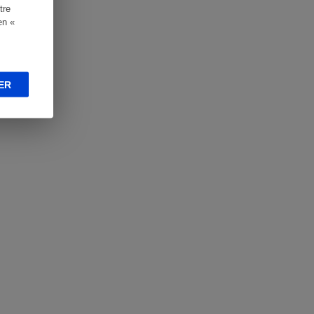
tre
en «
ER