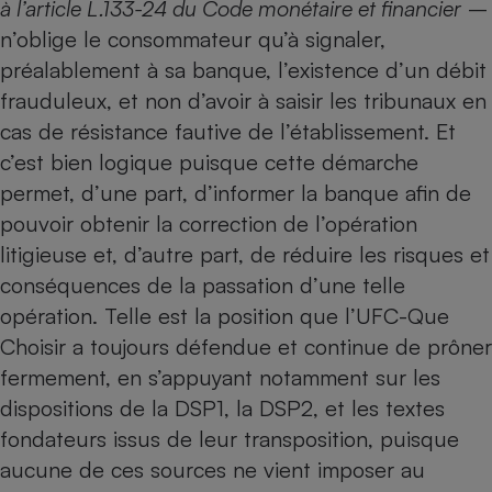
à l’article L.133-24 du Code monétaire et financier
–
Téléphone mobile -
Smartphone
n’oblige le consommateur qu’à signaler,
Plaque de cuisson à
préalablement à sa banque, l’existence d’un débit
induction
frauduleux, et non d’avoir à saisir les tribunaux en
cas de résistance fautive de l’établissement. Et
c’est bien logique puisque cette démarche
Climatiseur -
Ventilateur
permet, d’une part, d’informer la banque afin de
pouvoir obtenir la correction de l’opération
litigieuse et, d’autre part, de réduire les risques et
Antivirus
conséquences de la passation d’une telle
Climatiseur -
Ventilateur
opération. Telle est la position que l’UFC-Que
Choisir a toujours défendue et continue de prôner
fermement, en s’appuyant notamment sur les
dispositions de la DSP1, la DSP2, et les textes
fondateurs issus de leur transposition, puisque
aucune de ces sources ne vient imposer au