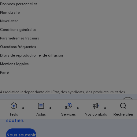
Données personnelles
Plan du site
Newsletter
Conditions générales
Paramétrer les traceurs
Questions fréquentes
Droits de reproduction et de diffusion
Mentions légales
Panel
Association indépendante de l’État, des syndicats, des producteurs et des
distributeurs depuis 1951.
Soutenez-nous
Aujourd'hui plus que jamais, nous comptons sur
votre
Tests
Actus
Services
Nos combats
Rechercher
soutien
.
Nous soutenir
Nous soutenir