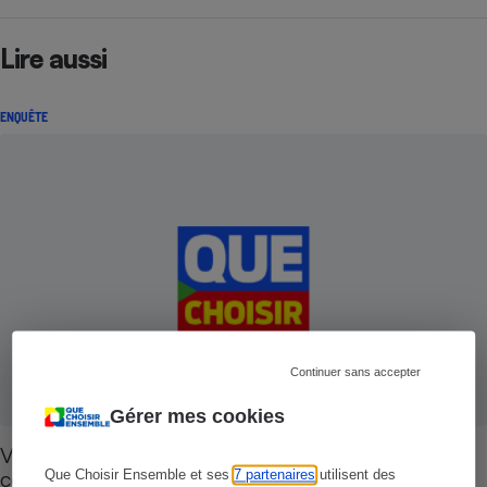
Lire aussi
ENQUÊTE
Continuer sans accepter
Gérer mes cookies
Victime de fraude bancaire - Comment réagir,
comment contester ?
Que Choisir Ensemble et ses
7 partenaires
utilisent des