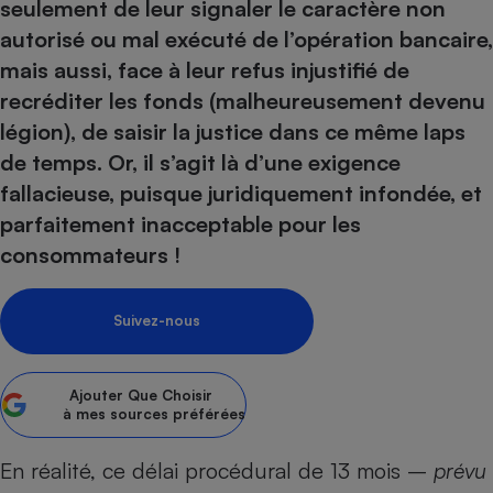
seulement de leur signaler le caractère non
Petit électroménager - U
autorisé ou mal exécuté de l’opération bancaire,
Complément
mais aussi, face à leur refus injustifié de
alimentaire
Mutuelle
recréditer les fonds (malheureusement devenu
Assurance emprunteur
légion), de saisir la justice dans ce même laps
de temps. Or, il s’agit là d’une exigence
fallacieuse, puisque juridiquement infondée, et
Matelas
Champagne
parfaitement inacceptable pour les
bouteille
consommateurs !
Banque en 
Téléviseur
Antimoustique
Lave-linge
Suivez-nous
Ajouter
Que Choisir
à mes sources préférées
Radiateur électrique
En réalité, ce délai procédural de 13 mois –
prévu