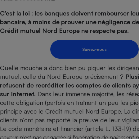
Energie
Nutrition
Assurance auto
-nous ?
C’est la loi : les banques doivent rembourser leu
Produit alimentaire
Carburant
Compar
Compar
Compar
Compar
pressi
bancaire, à moins de prouver une négligence de l
Choisir son fioul
Assurance
Sécurité - Hygiène
Circulation routière
Crédit mutuel Nord Europe ne respecte pas.
Choisir son pellet
Banque - Crédit
Crédit immobilier
Contrôle technique - 
Comparateur assurance emprunteur
Epargne - Fiscalité
Maison de retraite
Compara
Pièce détachée
Suivez-nous
Energie Moins Chère Ensemble
Comparatif réfrigérat
Comparatif casque au
Comparatif tondeuse
Moto
Comparatif plaque à i
Comparatif barre de 
Comparatif poêle à g
Supermarché - Drive
Quelle mouche a donc bien pu piquer les dirigean
Comparatif hotte asp
Comparatif imprimant
Comparatif radiateur 
mutuel, celle du Nord Europe précisément ?
Plus
Électricité - Gaz
Hygiène - Beauté
Comparatif climatiseu
Comparatif ordinateu
refusent de recréditer les comptes de clients 
Tous les comparateurs
Maladie - Médecine -
sur Internet.
Dans leur immense majorité, les rése
Comparatif aspirateur
Comparatif ultrabook
Aménagement
Toutes les cartes interactives
cette obligation (parfois en traînant un peu les pied
Système de santé - C
Comparatif aspirateur
Comparatif tablette ta
Supermarché - Drive
Bricolage - Jardinage
principe avec le Crédit mutuel Nord Europe. La dir
Retraite
Comparatif cafetière
Chauffage
clients n’ont pas rapporté la preuve de leur vigila
Speedtest - Testez le débit de votre
Mutuelle
Comparatif robot cui
Image et son
Produit d'entretien
connexion Internet
Le code monétaire et financier (article L. 133-19)
Comparatif centrale 
Comparateur auto
payeur n'est pas engagée si l'opération de paiement n
Informatique
Sécurité domestique