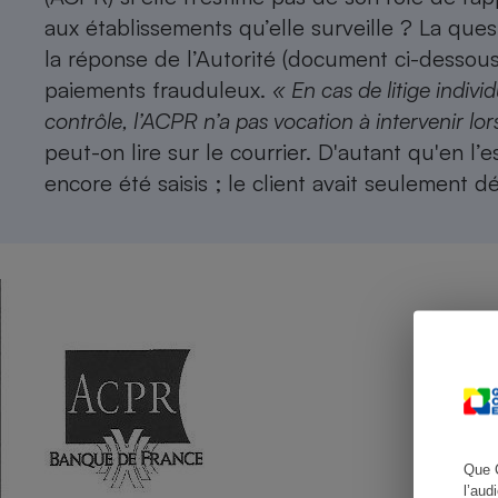
aux établissements qu’elle surveille ? La ques
la réponse de l’Autorité (document ci-dessous),
paiements frauduleux.
« En cas de litige indivi
Cafetière à expresso
contrôle, l’ACPR n’a pas vocation à intervenir lor
peut-on lire sur le courrier. D'autant qu'en l
encore été saisis ; le client avait seulemen
Robot ménager
Que 
l’aud