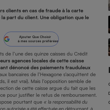
rs clients en cas de fraude à la carte
atif sèche-linge
atif smartphone
atif nettoyeur haute
ateur mutuelle
on
a part du client. Une obligation que le
Réparation
Obsèques - Pompes
teur des devis d’opticiens
Ajouter
Que Choisir
funèbres
eur-congélateur
dio
 robot
à mes sources préférées
nduction
son
ranulés
ts de l’une des quinze caisses du Crédit
irante
e multifonction
électrique
ieurs agences locales de cette caisse
Panneaux
r mobile
r portable
ayant dénoncé des paiements frauduleux
photovoltaïques
 Médicament
aux bancaires de l’Hexagone s’acquittent de
 balai
s, il est vrai). Mais l’opposition semble de
omplémentaire santé
 traîneau
ctile
Circuits courts et
alimentation locale
ection de cette caisse argue du fait que les
Puériculture - Produit
 automatique
pour bébé
nce pour justifier le refus de remboursement.
Banque en ligne
seur
 dispose pourtant que
« la responsabilité du
vapeur
on autorisée a été effectuée en détournant, à