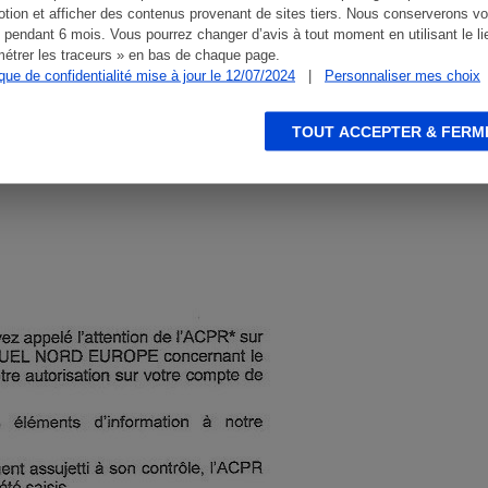
tion et afficher des contenus provenant de sites tiers. Nous conserverons vo
 pendant 6 mois. Vous pourrez changer d’avis à tout moment en utilisant le li
étrer les traceurs » en bas de chaque page.
ique de confidentialité mise à jour le 12/07/2024
|
Personnaliser mes choix
TOUT ACCEPTER & FERM