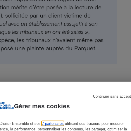
tion mérite d’être posée à la lecture de
 sollicitée par un client victime de
duel avec un établissement assujetti à son
s
Réfrigérateur
sque les tribunaux en ont été saisis »
,
’espèce, les tribunaux n’avaient même pas
t déposé une plainte auprès du Parquet…
Continuer sans accept
Gérer mes cookies
Choisir Ensemble et ses
7 partenaires
utilisent des traceurs pour mesurer
ience, la performance, personnaliser les contenus, les partager, optimiser la