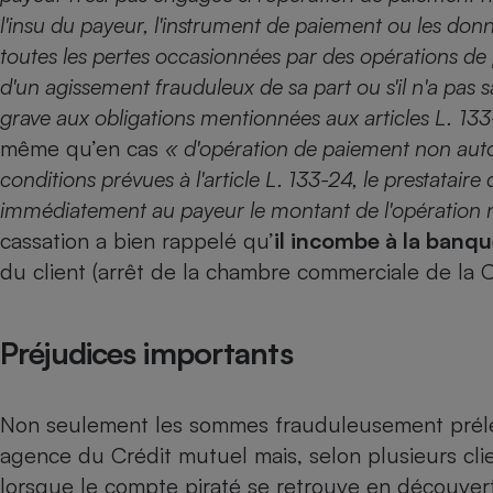
l'insu du payeur, l'instrument de paiement ou les donné
Internet
toutes les pertes occasionnées par des opérations de 
Gros électroménager
Téléphonie
d'un agissement frauduleux de sa part ou s'il n'a pas 
Petit électroménager 
grave aux obligations mentionnées aux articles L.
133
Complément
alimentaire
même qu’en cas
«
d'opération de paiement non autori
Mutuelle
Assurance emprunteu
conditions prévues à l'article
L. 133-24
, le prestatair
immédiatement au payeur le montant de l'opération n
cassation a bien rappelé qu’
il incombe à la banqu
du client (arrêt de la chambre commerciale de la
Matelas
Champa
boutei
Banque 
Préjudices importants
Téléviseur
Antimoustique
Lave-linge
Non seulement les sommes frauduleusement préle
agence du Crédit mutuel mais, selon plusieurs clie
lorsque le compte piraté se retrouve en découvert