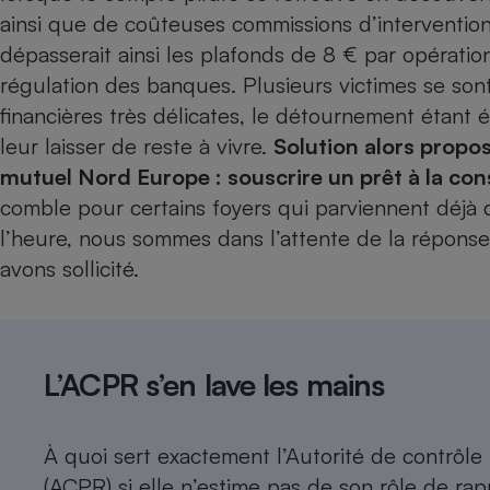
Radiateur électrique
ainsi que de coûteuses commissions d’interventio
dépasserait ainsi les plafonds de 8 € par opératio
Téléphone mobile -
régulation des banques. Plusieurs victimes se sont
Smartphone
financières très délicates, le détournement étant 
Plaque de cuisson à
induction
leur laisser de reste à vivre.
Solution alors propo
mutuel Nord Europe : souscrire un prêt à la co
comble pour certains foyers qui parviennent déjà d
Climatiseur -
l’heure, nous sommes dans l’attente de la répons
Ventilateur
avons sollicité.
Antivirus
Climatiseur -
Ventilateur
L’ACPR s’en lave les mains
À quoi sert exactement l’Autorité de contrôle
(ACPR) si elle n’estime pas de son rôle de rapp