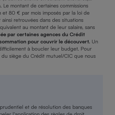
Électricité - Gaz
n. Le montant de certaines commissions
n et 80 € par mois imposés par la loi de
Appareil photo
 ainsi retrouvées dans des situations
numérique
équivalent au montant de leur salaire, sans
Four encastrable
sée par certaines agences du Crédit
nsommation pour couvrir le découvert.
Un
ifficilement à boucler leur budget. Pour
Lessive
e du siège du Crédit mutuel/CIC que nous
Aspirateur
 prudentiel et de résolution des banques
eler l’application des règles de droit