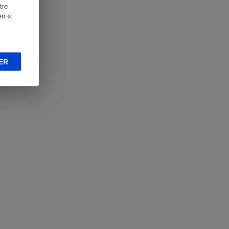
tre
en «
ER