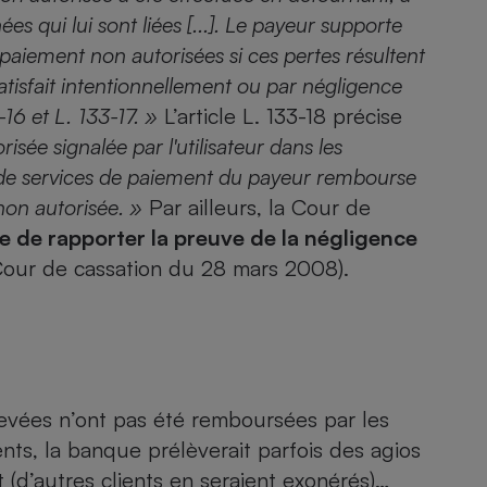
es qui lui sont liées [...]. Le payeur supporte
paiement non autorisées si ces pertes résultent
satisfait intentionnellement ou par négligence
- Ustensile
-16 et L.
133-17. »
L’article L. 133-18 précise
Foie gras
sée signalée par l'utilisateur dans les
Aide auditive
r
Assurance vie
e de services de paiement du payeur rembourse
on autorisée. »
Par ailleurs, la Cour de
e de rapporter la preuve de la négligence
 Cour de cassation du 28 mars 2008).
Poêle à granulés
gne - Comment choisir une
lle de champagne
en ligne
Ordinateur portable
Crème solaire
Lave-vaisselle
vées n’ont pas été remboursées par les
nts, la banque prélèverait parfois des agios
 (d’autres clients en seraient exonérés)…