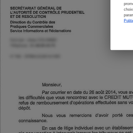
promo
choix
param
Polit