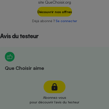
site QueChoisir.org
Téléphone mobile -
Smartphone
Plaque de cuisson à
Découvrir nos offres
induction
Déjà abonné ?
Se connecter
Avis du testeur
Climatiseur -
Ventilateur
Antivirus
Climatiseur -
Que Choisir aime
Ventilateur
Abonnez-vous
pour découvrir l’avis du testeur