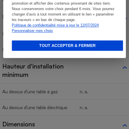
promotion et afficher des contenus provenant de sites tiers.
Nous conserverons votre choix pendant 6 mois. Vous pourrez
changer d’avis à tout moment en utilisant le lien « paramétrer
Dimensions
les traceurs » en bas de chaque page.
Politique de confidentialité mise à jour le 12/07/2024
Personnaliser mes choix
Largeur
83 cm
TOUT ACCEPTER & FERMER
Profondeur
52 cm
Hauteur d'installation
minimum
Au dessus d'une table à gaz
n. a.
Au dessus d'une table électrique
n. a.
Dimensions