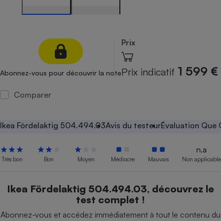
Petit électroménager - U
Complément
alimentaire
Mutuelle
Prix
Assurance emprunteur
1 599 €
Prix indicatif
Abonnez-vous pour découvrir la note
Comparer
Matelas
Champagne
bouteille
Banque en 
Ikea Fördelaktig 504.494.03
Avis du testeur
Évaluation Que 
Téléviseur
Antimoustique
Lave-linge
n.a
Très bon
Bon
Moyen
Médiocre
Mauvais
Non applicable
Ikea Fördelaktig 504.494.03, découvrez le
Radiateur électrique
test complet !
Abonnez-vous et accédez immédiatement à tout le contenu du