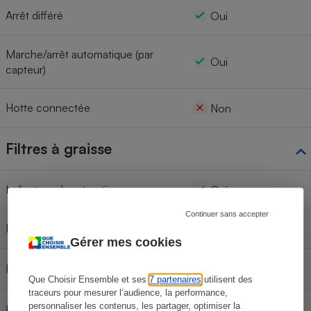
Arrêt différé
Oui
Marche/arrêt automatique (par
Oui
capteur)
Hotte connectée
Non
Filtres à graisse
Indicateur de saturation
Oui
Continuer sans accepter
Lavables en lave-vaisselle
Oui
Gérer mes cookies
Référence
Que Choisir Ensemble et ses
7 partenaires
utilisent des
traceurs pour mesurer l’audience, la performance,
personnaliser les contenus, les partager, optimiser la
Prix unitaire d’un filtre à graisse