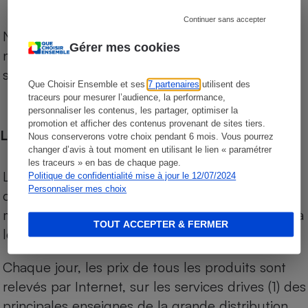
Continuer sans accepter
Notre comparateur de supermarchés propose le
Gérer mes cookies
niveau de prix des supermarchés, géolocalisés
sur le territoire français.
Que Choisir Ensemble et ses
7 partenaires
utilisent des
traceurs pour mesurer l’audience, la performance,
personnaliser les contenus, les partager, optimiser la
promotion et afficher des contenus provenant de sites tiers.
Les comparaisons de prix
Nous conserverons votre choix pendant 6 mois. Vous pourrez
changer d’avis à tout moment en utilisant le lien « paramétrer
les traceurs » en bas de chaque page.
Les comparaisons sont réalisées sur l’ensemble
Politique de confidentialité mise à jour le 12/07/2024
Personnaliser mes choix
des produits des magasins. Les produits de
marques de distributeurs (MDD) sont comparés à
TOUT ACCEPTER & FERMER
leurs équivalents chez leurs concurrents.
Chaque jour, les prix de tous les produits sont
relevés par Internet, sur les services drives (1) des
principales enseignes de la grande distribution