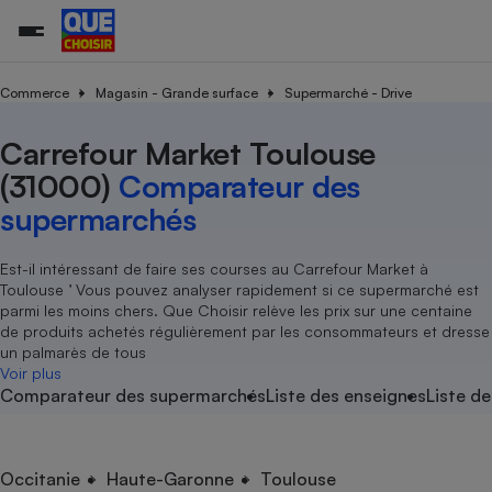
Commerce
Magasin - Grande surface
Supermarché - Drive
Carrefour Market Toulouse
Additifs a
Comparate
Comparatif
Comparateu
Comparatif
Comparateu
Comparatif
Comparati
Substances
Toutes les actualités
Tous les services
Tous nos combats
L’association
Organismes de défense 
Train
supermarc
cosmétiqu
(31000)
Comparateur des
Comparateu
Achat - Vente - Travaux
Démarche administrative
Enquêtes
Nos actions
Nos missions
Système judiciaire
Transport aérien
gratuit
supermarchés
Copropriété
Famille
Guides d'achat
Nos grandes victoires
Notre méthodologie
Location
Senior
Comparateu
Comparate
Comparati
Comparatif
Comparate
Comparatif
Comparatif
Est-il intéressant de faire ses courses au Carrefour Market à
Conseils
Les billets de la présidente
Notre financement
supermarc
électrique
Toulouse ’ Vous pouvez analyser rapidement si ce supermarché est
Service marchand
Magasin - Grande surfac
Sport
Soumettre un litige
Brèves
Nos associations locales
Nos partenaires
parmi les moins chers. Que Choisir relève les prix sur une centaine
Air
Marketing - Fidélisation
Vacances - Tourisme
Lettres types
de produits achetés régulièrement par les consommateurs et dresse
Nous rejoindre
Nous rejoindre
Déchet
un palmarès de tous
Méthode de vente - Abu
Rencontrer une association locale
Comparate
Comparatif
Comparatif
Comparatif
Comparatif
Voir plus
En savoir plus sur Que Choisir Ensemble
Eau
Comparateur des supermarchés
Liste des enseignes
Liste de
s
Agriculture
Achat - Vente - Location
Energie
Nutrition
Assurance auto
-nous ?
Produit alimentaire
Carburant
Comparati
Comparati
Comparati
Comparate
Occitanie
Haute-Garonne
Toulouse