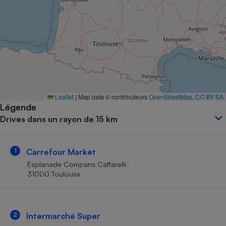
Petit électroménager - U
Complément
alimentaire
Mutuelle
Assurance emprunteur
Matelas
Leaflet
|
Map data © contributeurs
OpenStreetMap
,
CC-BY-SA
Champagne
Légende
bouteille
Banque en 
Drives dans un rayon de 15 km
Téléviseur
Antimoustique
Lave-linge
1
Carrefour Market
Esplanade Compans Caffarelli
31000 Toulouse
Radiateur électrique
2
Intermarché Super