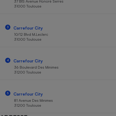
37 BIS Avenue Honoré Serres
Téléphone mobile -
31000 Toulouse
Smartphone
Plaque de cuisson à
induction
3
Carrefour City
10/12 Blvd M.Leclerc
Climatiseur -
31000 Toulouse
Ventilateur
Antivirus
4
Carrefour City
36 Boulevard Des Minimes
Climatiseur -
Ventilateur
31200 Toulouse
5
Carrefour City
81 Avenue Des Minimes
31200 Toulouse