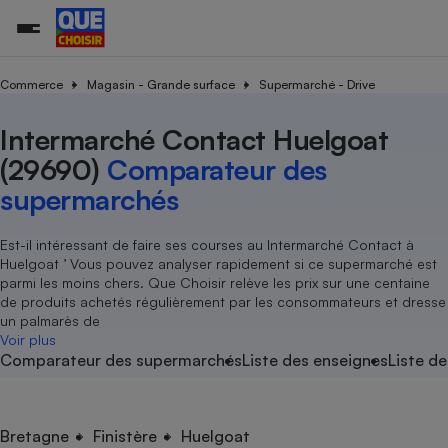
Commerce
Magasin - Grande surface
Supermarché - Drive
Intermarché Contact Huelgoat
Additifs a
Comparate
Comparatif
Comparateu
Comparatif
Comparateu
Comparatif
Comparati
Substances
Toutes les actualités
Tous les services
Tous nos combats
L’association
Organismes de défense 
Train
supermarc
cosmétiqu
(29690)
Comparateur des
Comparateu
Achat - Vente - Travaux
Démarche administrative
Enquêtes
Nos actions
Nos missions
Système judiciaire
Transport aérien
gratuit
supermarchés
Copropriété
Famille
Guides d'achat
Nos grandes victoires
Notre méthodologie
Location
Senior
Comparateu
Comparate
Comparati
Comparatif
Comparate
Comparatif
Comparatif
Est-il intéressant de faire ses courses au Intermarché Contact à
Conseils
Les billets de la présidente
Notre financement
supermarc
électrique
Huelgoat ’ Vous pouvez analyser rapidement si ce supermarché est
Service marchand
Magasin - Grande surfac
Sport
Soumettre un litige
Brèves
Nos associations locales
Nos partenaires
parmi les moins chers. Que Choisir relève les prix sur une centaine
Air
Marketing - Fidélisation
Vacances - Tourisme
Lettres types
de produits achetés régulièrement par les consommateurs et dresse
Nous rejoindre
Nous rejoindre
Déchet
un palmarès de
Méthode de vente - Abu
Rencontrer une association locale
Comparate
Comparatif
Comparatif
Comparatif
Comparatif
Voir plus
En savoir plus sur Que Choisir Ensemble
Eau
Comparateur des supermarchés
Liste des enseignes
Liste de
s
Agriculture
Achat - Vente - Location
Energie
Nutrition
Assurance auto
-nous ?
Produit alimentaire
Carburant
Comparati
Comparati
Comparati
Comparate
Bretagne
Finistère
Huelgoat