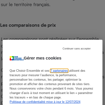
sur le territoire français.
Les comparaisons de prix
Les comparaisons sont réalisées sur l’ensemble
des produits des magasins. Les produits de
Continuer sans accepter
marques de distributeurs (MDD) sont comparés à
Gérer mes cookies
leurs équivalents chez leurs concurrents.
Chaque jour, les prix de tous les produits sont
Que Choisir Ensemble et ses
7 partenaires
utilisent des
traceurs pour mesurer l’audience, la performance,
relevés par Internet, sur les services drives (1) des
personnaliser les contenus, les partager, optimiser la
principales enseignes de la grande distribution
promotion et afficher des contenus provenant de sites tiers.
Nous conserverons votre choix pendant 6 mois. Vous pourrez
alimentaire (hors hard discount) : Auchan,
changer d’avis à tout moment en utilisant le lien « paramétrer
Carrefour Hyper, Carrefour Market, Carrefour
les traceurs » en bas de chaque page.
City, Leclerc, Intermarché, Monoprix, Super U et
Politique de confidentialité mise à jour le 12/07/2024