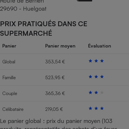
Route de Berrien
Téléphone mobile -
29690 - Huelgoat
Smartphone
Plaque de cuisson à
induction
PRIX PRATIQUÉS DANS CE
SUPERMARCHÉ
Climatiseur -
Panier
Panier moyen
Évaluation
Ventilateur
Global
353,54 €
Antivirus
Climatiseur -
Famille
523,95 €
Ventilateur
Couple
365,36 €
Célibataire
219,05 €
Le panier global : prix du panier moyen (103
produits, représentatifs des achats d’un foyer