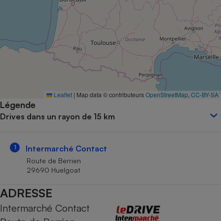
Petit électroménager - U
Complément
alimentaire
Mutuelle
Assurance emprunteur
Matelas
Leaflet
|
Map data © contributeurs
OpenStreetMap
,
CC-BY-SA
Champagne
Légende
bouteille
Banque en 
Drives dans un rayon de 15 km
Téléviseur
Antimoustique
Lave-linge
1
Intermarché Contact
Route de Berrien
29690 Huelgoat
ADRESSE
Radiateur électrique
Intermarché Contact