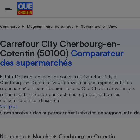
Commerce
Magasin - Grande surface
Supermarché - Drive
Carrefour City Cherbourg-en-
Additifs a
Comparate
Comparatif
Comparateu
Comparatif
Comparateu
Comparatif
Comparati
Substances
Toutes les actualités
Tous les services
Tous nos combats
L’association
Organismes de défense 
Train
supermarc
cosmétiqu
Cotentin (50100)
Comparateur
Comparateu
Achat - Vente - Travaux
Démarche administrative
Enquêtes
Nos actions
Nos missions
Système judiciaire
Transport aérien
gratuit
des supermarchés
Copropriété
Famille
Guides d'achat
Nos grandes victoires
Notre méthodologie
Location
Senior
Comparateu
Comparate
Comparati
Comparatif
Comparate
Comparatif
Comparatif
Est-il intéressant de faire ses courses au Carrefour City à
Conseils
Les billets de la présidente
Notre financement
supermarc
électrique
Cherbourg-en-Cotentin ’ Vous pouvez analyser rapidement si ce
Service marchand
Magasin - Grande surfac
Sport
Soumettre un litige
Brèves
Nos associations locales
Nos partenaires
supermarché est parmi les moins chers. Que Choisir relève les prix
Air
Marketing - Fidélisation
Vacances - Tourisme
Lettres types
sur une centaine de produits achetés régulièrement par les
Nous rejoindre
Nous rejoindre
Déchet
consommateurs et dresse un
Méthode de vente - Abu
Rencontrer une association locale
Comparate
Comparatif
Comparatif
Comparatif
Comparatif
Voir plus
En savoir plus sur Que Choisir Ensemble
Eau
Comparateur des supermarchés
Liste des enseignes
Liste de
s
Agriculture
Achat - Vente - Location
Energie
Nutrition
Assurance auto
-nous ?
Produit alimentaire
Carburant
Comparati
Comparati
Comparati
Comparate
Normandie
Manche
Cherbourg-en-Cotentin