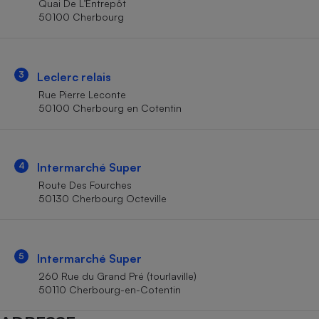
Quai De L’Entrepôt
Téléphone mobile -
50100 Cherbourg
Smartphone
Plaque de cuisson à
induction
3
Leclerc relais
Rue Pierre Leconte
Climatiseur -
50100 Cherbourg en Cotentin
Ventilateur
Antivirus
4
Intermarché Super
Route Des Fourches
Climatiseur -
Ventilateur
50130 Cherbourg Octeville
5
Intermarché Super
260 Rue du Grand Pré (tourlaville)
50110 Cherbourg-en-Cotentin