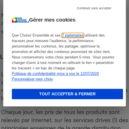
Continuer sans accepter
Notre comparateur de supermarchés propose le
Gérer mes cookies
niveau de prix des supermarchés, géolocalisés
sur le territoire français.
Que Choisir Ensemble et ses
7 partenaires
utilisent des
traceurs pour mesurer l’audience, la performance,
personnaliser les contenus, les partager, optimiser la
promotion et afficher des contenus provenant de sites tiers.
Les comparaisons de prix
Nous conserverons votre choix pendant 6 mois. Vous pourrez
changer d’avis à tout moment en utilisant le lien « paramétrer
les traceurs » en bas de chaque page.
Les comparaisons sont réalisées sur l’ensemble
Politique de confidentialité mise à jour le 12/07/2024
Personnaliser mes choix
des produits des magasins. Les produits de
marques de distributeurs (MDD) sont comparés à
TOUT ACCEPTER & FERMER
leurs équivalents chez leurs concurrents.
Chaque jour, les prix de tous les produits sont
relevés par Internet, sur les services drives (1) des
principales enseignes de la grande distribution