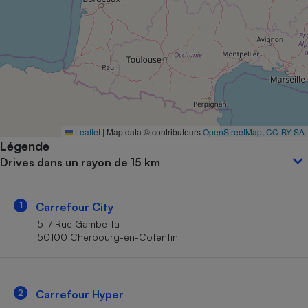
Petit électroménager - U
Complément
alimentaire
Mutuelle
Assurance emprunteur
Matelas
Leaflet
|
Map data © contributeurs
OpenStreetMap
,
CC-BY-SA
Champagne
Légende
bouteille
Banque en 
Drives dans un rayon de 15 km
Téléviseur
Antimoustique
Lave-linge
1
Carrefour City
5-7 Rue Gambetta
50100 Cherbourg-en-Cotentin
Radiateur électrique
2
Carrefour Hyper