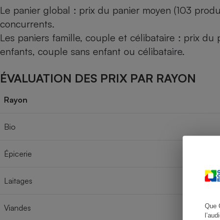
Le panier global : prix du panier moyen (103 produ
concurrents.
Les paniers famille, couple et célibataire : prix d
Cafetière à expresso
enfants, couple sans enfant ou célibataire.
ÉVALUATION DES PRIX PAR RAYON
Rayon
Bio
Robot ménager
Épicerie
Laitages
Que 
Viandes
l’aud