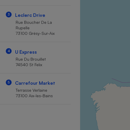
Internet
3
Leclerc Drive
Gros électroménager
Téléphonie
Rue Boucher De La
Petit électroménager 
Rupelle
Complément
73100 Grésy-Sur-Aix
alimentaire
Mutuelle
Assurance emprunteu
4
U Express
Rue Du Brouillet
74540 St Felix
Matelas
Champa
boutei
5
Carrefour Market
Banque 
Terrasse Verlaine
Téléviseur
73100 Aix-les-Bains
Antimoustique
Lave-linge