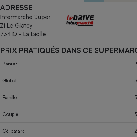
Radiateur électrique
ADRESSE
Intermarché Super
Téléphone mobile -
Zi Le Glatey
Smartphone
Plaque de cuisson à
73410 - La Biolle
induction
PRIX PRATIQUÉS DANS CE SUPERMAR
Climatiseur -
Panier
P
Ventilateur
Global
3
Antivirus
Famille
5
Climatiseur -
Ventilateur
Couple
3
Célibataire
2