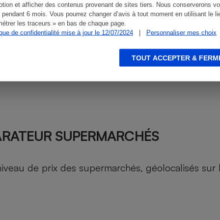
tion et afficher des contenus provenant de sites tiers. Nous conserverons vo
 pendant 6 mois. Vous pourrez changer d’avis à tout moment en utilisant le li
étrer les traceurs » en bas de chaque page.
ique de confidentialité mise à jour le 12/07/2024
|
Personnaliser mes choix
TOUT ACCEPTER & FERM
ARATEUR SUPERMARCHÉS
au de prix des supermarchés, géolocalisés sur le 