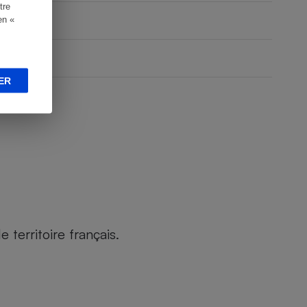
tre
en «
ER
territoire français.