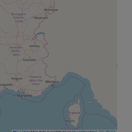
Leaflet
|
Map data © contributeurs
OpenStreetMap
,
CC-BY-SA