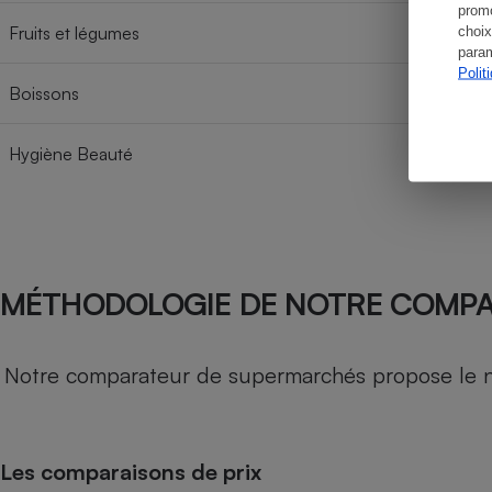
promo
Fruits et légumes
choix
param
Polit
Boissons
Hygiène Beauté
MÉTHODOLOGIE DE NOTRE COMP
Notre comparateur de supermarchés propose le nive
Les comparaisons de prix