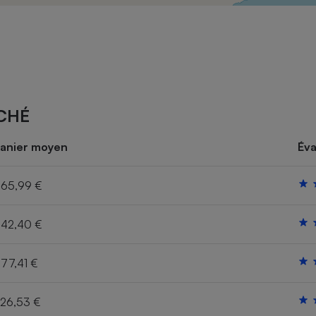
Électricité - Gaz
Appareil photo
numérique
Four encastrable
CHÉ
Lessive
anier moyen
Éva
65,99 €
42,40 €
Aspirateur
77,41 €
26,53 €