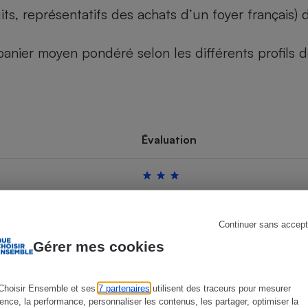
its, représentatifs des achats d’un foyer français
u panier moyen pondéré selon les différents profils
s
Réfrigérateur
Évaluation
Continuer sans accept
Gérer mes cookies
Choisir Ensemble et ses
7 partenaires
utilisent des traceurs pour mesurer
ience, la performance, personnaliser les contenus, les partager, optimiser la