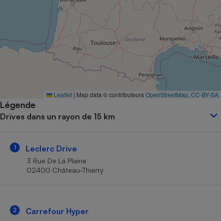
Petit électroménager - U
Complément
alimentaire
Mutuelle
Assurance emprunteur
Matelas
Leaflet
|
Map data © contributeurs
OpenStreetMap
,
CC-BY-SA
Champagne
Légende
bouteille
Banque en 
Drives dans un rayon de 15 km
Téléviseur
Antimoustique
Lave-linge
1
Leclerc Drive
3 Rue De La Plaine
02400 Château-Thierry
Radiateur électrique
2
Carrefour Hyper