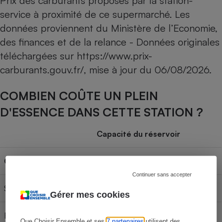
Prix des carburants proposés par la station-
service à proximité de ce supermarché. Les
données proviennent du Ministère de l’Economie,
des finances et de la relance - Données originales
téléchargées sur
https://www.prix-
carburants.gouv.fr/
, mise à jour du
06/08/2026
.
COMBIEN COÛTE UN PLEIN
D'ESSENCE DANS CETTE STATION ?
Capacité du réservoir
Carburant
30L
50L
70L
Continuer sans accepter
SP 95-E10
57,45 €
95,75 €
134,05 €
Gérer mes cookies
E85
23,67 €
39,45 €
55,23 €
Que Choisir Ensemble et ses
7 partenaires
utilisent des