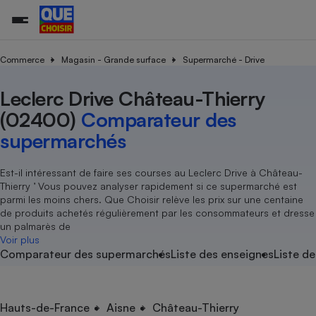
Commerce
Magasin - Grande surface
Supermarché - Drive
Leclerc Drive Château-Thierry
Additifs a
Comparate
Comparatif
Comparateu
Comparatif
Comparateu
Comparatif
Comparati
Substances
Toutes les actualités
Tous les services
Tous nos combats
L’association
Organismes de défense 
Train
supermarc
cosmétiqu
(02400)
Comparateur des
Comparateu
Achat - Vente - Travaux
Démarche administrative
Enquêtes
Nos actions
Nos missions
Système judiciaire
Transport aérien
gratuit
supermarchés
Copropriété
Famille
Guides d'achat
Nos grandes victoires
Notre méthodologie
Location
Senior
Comparateu
Comparate
Comparati
Comparatif
Comparate
Comparatif
Comparatif
Est-il intéressant de faire ses courses au Leclerc Drive à Château-
Conseils
Les billets de la présidente
Notre financement
supermarc
électrique
Thierry ’ Vous pouvez analyser rapidement si ce supermarché est
Service marchand
Magasin - Grande surfac
Sport
Soumettre un litige
Brèves
Nos associations locales
Nos partenaires
parmi les moins chers. Que Choisir relève les prix sur une centaine
Air
Marketing - Fidélisation
Vacances - Tourisme
Lettres types
de produits achetés régulièrement par les consommateurs et dresse
Nous rejoindre
Nous rejoindre
Déchet
un palmarès de
Méthode de vente - Abu
Rencontrer une association locale
Comparate
Comparatif
Comparatif
Comparatif
Comparatif
Voir plus
En savoir plus sur Que Choisir Ensemble
Eau
Comparateur des supermarchés
Liste des enseignes
Liste de
s
Agriculture
Achat - Vente - Location
Energie
Nutrition
Assurance auto
-nous ?
Produit alimentaire
Carburant
Comparati
Comparati
Comparati
Comparate
Hauts-de-France
Aisne
Château-Thierry