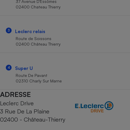
37 Avenue D’Essômes
Téléphone mobile -
02400 Chateau Thierry
Smartphone
Plaque de cuisson à
induction
3
Leclerc relais
Route de Soissons
Climatiseur -
02400 Château Thierry
Ventilateur
Antivirus
4
Super U
Route De Pavant
Climatiseur -
Ventilateur
02310 Charly Sur Marne
ADRESSE
Leclerc Drive
3 Rue De La Plaine
02400 - Château-Thierry