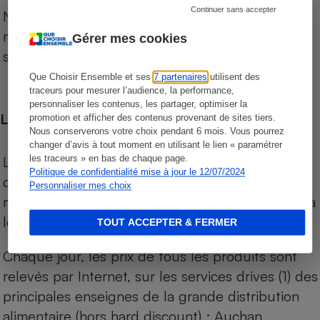
Continuer sans accepter
Notre comparateur de supermarchés propose le
niveau de prix des supermarchés, géolocalisés
Gérer mes cookies
sur le territoire français.
Que Choisir Ensemble et ses
7 partenaires
utilisent des
traceurs pour mesurer l’audience, la performance,
personnaliser les contenus, les partager, optimiser la
Les comparaisons de prix
promotion et afficher des contenus provenant de sites tiers.
Nous conserverons votre choix pendant 6 mois. Vous pourrez
changer d’avis à tout moment en utilisant le lien « paramétrer
Les comparaisons sont réalisées sur l’ensemble
les traceurs » en bas de chaque page.
Politique de confidentialité mise à jour le 12/07/2024
des produits des magasins. Les produits de
Personnaliser mes choix
marques de distributeurs (MDD) sont comparés à
leurs équivalents chez leurs concurrents.
TOUT ACCEPTER & FERMER
Chaque jour, les prix de tous les produits sont
relevés par Internet, sur les services drives (1) des
principales enseignes de la grande distribution
alimentaire (hors hard discount) : Auchan,