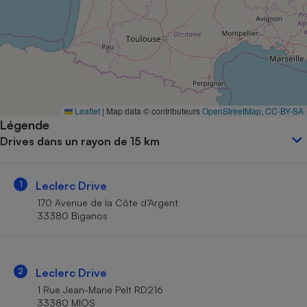
Petit électroménager - U
Complément
alimentaire
Mutuelle
Assurance emprunteur
Leaflet
|
Map data © contributeurs
OpenStreetMap
,
CC-BY-SA
Légende
Matelas
Champagne
Drives dans un rayon de 15 km
bouteille
Banque en 
Téléviseur
1
Leclerc Drive
Antimoustique
Lave-linge
170 Avenue de la Côte d’Argent
33380 Biganos
Radiateur électrique
2
Leclerc Drive
1 Rue Jean-Marie Pelt RD216
33380 MIOS