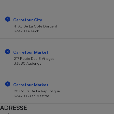
Téléphone mobile -
Smartphone
Plaque de cuisson à
induction
3
Carrefour City
41 Av De La Cote D’argent
33470 Le Teich
Climatiseur -
Ventilateur
4
Carrefour Market
Antivirus
217 Route Des 3 Villages
33980 Audenge
Climatiseur -
Ventilateur
5
Carrefour Market
25 Cours De La République
33470 Gujan Mestras
ADRESSE