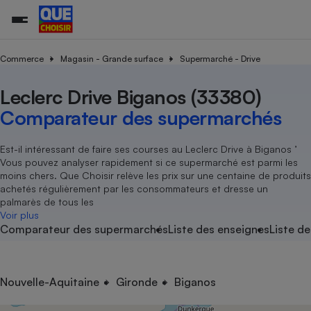
Commerce
Magasin - Grande surface
Supermarché - Drive
Leclerc Drive Biganos (33380)
Additifs a
Comparate
Comparatif
Comparateu
Comparatif
Comparateu
Comparatif
Comparati
Substances
Toutes les actualités
Tous les services
Tous nos combats
L’association
Organismes de défense 
Train
supermarc
cosmétiqu
Comparateur des supermarchés
Comparateu
Achat - Vente - Travaux
Démarche administrative
Enquêtes
Nos actions
Nos missions
Système judiciaire
Transport aérien
gratuit
Copropriété
Famille
Guides d'achat
Nos grandes victoires
Notre méthodologie
Est-il intéressant de faire ses courses au Leclerc Drive à Biganos ’
Location
Senior
Vous pouvez analyser rapidement si ce supermarché est parmi les
Comparateu
Comparate
Comparati
Comparatif
Comparate
Comparatif
Comparatif
Conseils
Les billets de la présidente
Notre financement
moins chers. Que Choisir relève les prix sur une centaine de produits
supermarc
électrique
Service marchand
Magasin - Grande surfac
Sport
Soumettre un litige
achetés régulièrement par les consommateurs et dresse un
Brèves
Nos associations locales
Nos partenaires
Air
palmarès de tous les
Marketing - Fidélisation
Vacances - Tourisme
Lettres types
Voir plus
Nous rejoindre
Nous rejoindre
Déchet
Comparateur des supermarchés
Liste des enseignes
Liste de
Méthode de vente - Abu
Rencontrer une association locale
Comparate
Comparatif
Comparatif
Comparatif
Comparatif
En savoir plus sur Que Choisir Ensemble
Eau
s
Agriculture
Achat - Vente - Location
Energie
Nutrition
Assurance auto
Nouvelle-Aquitaine
Gironde
Biganos
-nous ?
Produit alimentaire
Carburant
Comparati
Comparati
Comparati
Comparate