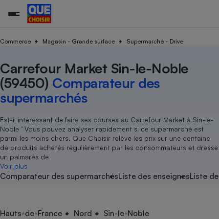
Commerce
Magasin - Grande surface
Supermarché - Drive
Carrefour Market Sin-le-Noble
Additifs a
Comparate
Comparatif
Comparateu
Comparatif
Comparateu
Comparatif
Comparati
Substances
Toutes les actualités
Tous les services
Tous nos combats
L’association
Organismes de défense 
Train
supermarc
cosmétiqu
(59450)
Comparateur des
Comparateu
Achat - Vente - Travaux
Démarche administrative
Enquêtes
Nos actions
Nos missions
Système judiciaire
Transport aérien
gratuit
supermarchés
Copropriété
Famille
Guides d'achat
Nos grandes victoires
Notre méthodologie
Location
Senior
Comparateu
Comparate
Comparati
Comparatif
Comparate
Comparatif
Comparatif
Est-il intéressant de faire ses courses au Carrefour Market à Sin-le-
Conseils
Les billets de la présidente
Notre financement
supermarc
électrique
Noble ’ Vous pouvez analyser rapidement si ce supermarché est
Service marchand
Magasin - Grande surfac
Sport
Soumettre un litige
Brèves
Nos associations locales
Nos partenaires
parmi les moins chers. Que Choisir relève les prix sur une centaine
Air
Marketing - Fidélisation
Vacances - Tourisme
Lettres types
de produits achetés régulièrement par les consommateurs et dresse
Nous rejoindre
Nous rejoindre
Déchet
un palmarès de
Méthode de vente - Abu
Rencontrer une association locale
Comparate
Comparatif
Comparatif
Comparatif
Comparatif
Voir plus
En savoir plus sur Que Choisir Ensemble
Eau
Comparateur des supermarchés
Liste des enseignes
Liste de
s
Agriculture
Achat - Vente - Location
Energie
Nutrition
Assurance auto
-nous ?
Produit alimentaire
Carburant
Comparati
Comparati
Comparati
Comparate
Hauts-de-France
Nord
Sin-le-Noble