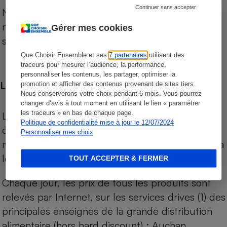
Continuer sans accepter
Notre comparateur de supermarchés propose le
niveau de prix des supermarchés, géolocalisés
Gérer mes cookies
sur le territoire français.
Que Choisir Ensemble et ses
7 partenaires
utilisent des
traceurs pour mesurer l’audience, la performance,
personnaliser les contenus, les partager, optimiser la
Les comparaisons de prix
promotion et afficher des contenus provenant de sites tiers.
Nous conserverons votre choix pendant 6 mois. Vous pourrez
changer d’avis à tout moment en utilisant le lien « paramétrer
les traceurs » en bas de chaque page.
Les comparaisons sont réalisées sur l’ensemble
Politique de confidentialité mise à jour le 12/07/2024
des produits des magasins. Les produits de
Personnaliser mes choix
marques de distributeurs (MDD) sont comparés à
leurs équivalents chez leurs concurrents.
TOUT ACCEPTER & FERMER
Chaque jour, les prix de tous les produits sont
relevés par Internet, sur les services drives (1) des
principales enseignes de la grande distribution
alimentaire (hors hard discount) : Auchan,