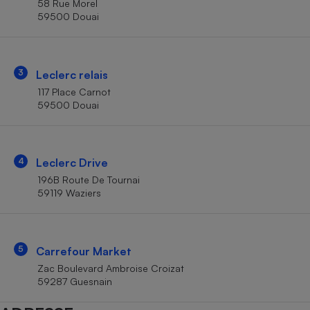
58 Rue Morel
Téléphone mobile -
59500 Douai
Smartphone
Plaque de cuisson à
induction
3
Leclerc relais
117 Place Carnot
Climatiseur -
59500 Douai
Ventilateur
Antivirus
4
Leclerc Drive
196B Route De Tournai
Climatiseur -
Ventilateur
59119 Waziers
5
Carrefour Market
Zac Boulevard Ambroise Croizat
59287 Guesnain