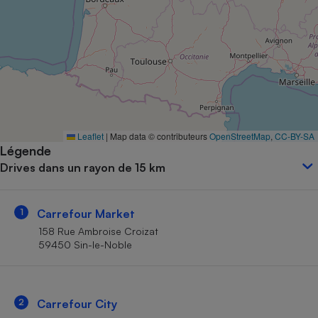
Petit électroménager - U
Complément
alimentaire
Mutuelle
Assurance emprunteur
Matelas
Leaflet
|
Map data © contributeurs
OpenStreetMap
,
CC-BY-SA
Champagne
Légende
bouteille
Banque en 
Drives dans un rayon de 15 km
Téléviseur
Antimoustique
Lave-linge
1
Carrefour Market
158 Rue Ambroise Croizat
59450 Sin-le-Noble
Radiateur électrique
2
Carrefour City