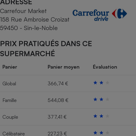
ADRESSE
Carrefour Market
Cafetière à expressos
158 Rue Ambroise Croizat
59450 - Sin-le-Noble
PRIX PRATIQUÉS DANS CE
SUPERMARCHÉ
Panier
Panier moyen
Évaluation
Robot ménager
Global
366,74 €
Famille
544,08 €
Couple
377,41 €
Célibataire
227,23 €