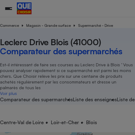
Commerce
Magasin - Grande surface
Supermarché - Drive
Leclerc Drive Blois (41000)
Additifs a
Comparate
Comparatif
Comparateu
Comparatif
Comparateu
Comparatif
Comparati
Substances
Toutes les actualités
Tous les services
Tous nos combats
L’association
Organismes de défense 
Train
supermarc
cosmétiqu
Comparateur des supermarchés
Comparateu
Achat - Vente - Travaux
Démarche administrative
Enquêtes
Nos actions
Nos missions
Système judiciaire
Transport aérien
gratuit
Copropriété
Famille
Guides d'achat
Nos grandes victoires
Notre méthodologie
Est-il intéressant de faire ses courses au Leclerc Drive à Blois ’ Vous
Location
Senior
pouvez analyser rapidement si ce supermarché est parmi les moins
Comparateu
Comparate
Comparati
Comparatif
Comparate
Comparatif
Comparatif
Conseils
Les billets de la présidente
Notre financement
chers. Que Choisir relève les prix sur une centaine de produits
supermarc
électrique
Service marchand
Magasin - Grande surfac
Sport
Soumettre un litige
achetés régulièrement par les consommateurs et dresse un
Brèves
Nos associations locales
Nos partenaires
Air
palmarès de tous les
Marketing - Fidélisation
Vacances - Tourisme
Lettres types
Voir plus
Nous rejoindre
Nous rejoindre
Déchet
Comparateur des supermarchés
Liste des enseignes
Liste de
Méthode de vente - Abu
Rencontrer une association locale
Comparate
Comparatif
Comparatif
Comparatif
Comparatif
En savoir plus sur Que Choisir Ensemble
Eau
s
Agriculture
Achat - Vente - Location
Energie
Nutrition
Assurance auto
Centre-Val de Loire
Loir-et-Cher
Blois
-nous ?
Produit alimentaire
Carburant
Comparati
Comparati
Comparati
Comparate