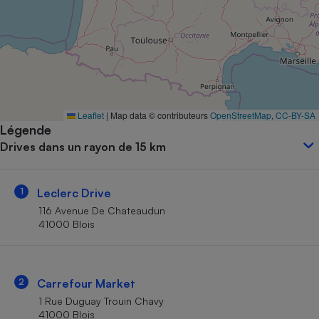
Petit électroménager - U
Complément
alimentaire
Mutuelle
Assurance emprunteur
Leaflet
|
Map data © contributeurs
OpenStreetMap
,
CC-BY-SA
Légende
Matelas
Champagne
Drives dans un rayon de 15 km
bouteille
Banque en 
Téléviseur
1
Leclerc Drive
Antimoustique
Lave-linge
116 Avenue De Chateaudun
41000 Blois
Radiateur électrique
2
Carrefour Market
1 Rue Duguay Trouin Chavy
41000 Blois