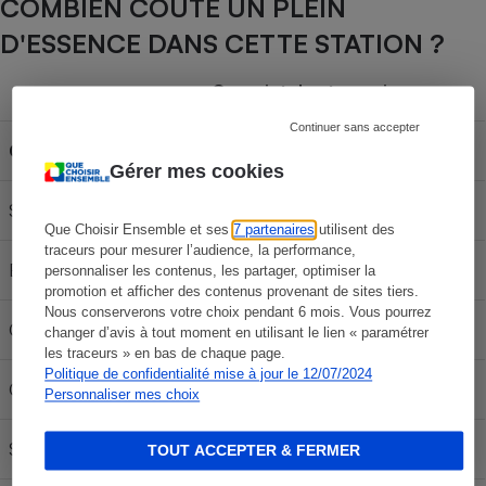
COMBIEN COÛTE UN PLEIN
D'ESSENCE DANS CETTE STATION ?
Capacité du réservoir
Continuer sans accepter
Carburant
30L
50L
70L
Gérer mes cookies
SP 95-E10
60,90 €
101,50 €
142,10 €
Que Choisir Ensemble et ses
7 partenaires
utilisent des
traceurs pour mesurer l’audience, la performance,
E85
28,95 €
48,25 €
67,55 €
personnaliser les contenus, les partager, optimiser la
promotion et afficher des contenus provenant de sites tiers.
Nous conserverons votre choix pendant 6 mois. Vous pourrez
Gazole
66,00 €
110,00 €
154,00 €
changer d’avis à tout moment en utilisant le lien « paramétrer
les traceurs » en bas de chaque page.
Politique de confidentialité mise à jour le 12/07/2024
GPLc
28,65 €
47,75 €
66,85 €
Personnaliser mes choix
SP95
61,35 €
102,25 €
143,15 €
TOUT ACCEPTER & FERMER