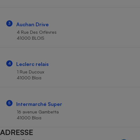
Téléphone mobile -
Smartphone
Plaque de cuisson à
induction
3
Auchan Drive
4 Rue Des Orfèvres
41000 BLOIS
Climatiseur -
Ventilateur
4
Leclerc relais
Antivirus
1 Rue Ducoux
41000 Blois
Climatiseur -
Ventilateur
5
Intermarché Super
16 avenue Gambetta
41000 Blois
ADRESSE