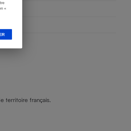
tre
en «
ER
territoire français.