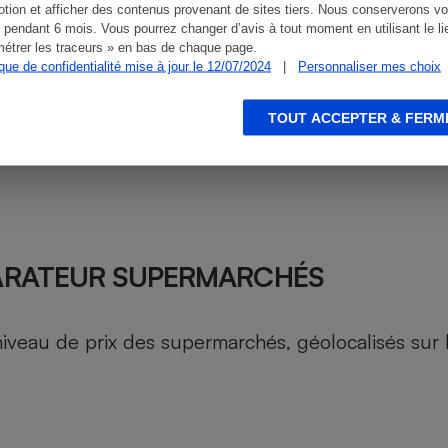
tion et afficher des contenus provenant de sites tiers. Nous conserverons vo
 pendant 6 mois. Vous pourrez changer d’avis à tout moment en utilisant le li
étrer les traceurs » en bas de chaque page.
ique de confidentialité mise à jour le 12/07/2024
|
Personnaliser mes choix
TOUT ACCEPTER & FERM
ARATEUR SUPERMARCHÉS
au de prix des supermarchés, géolocalisés sur le 