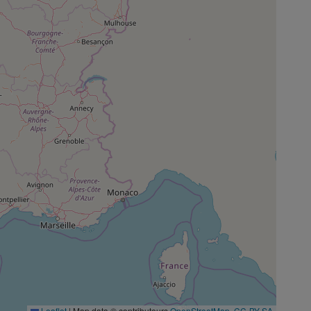
Leaflet
|
Map data © contributeurs
OpenStreetMap
,
CC-BY-SA