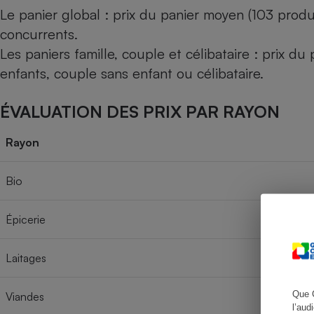
Le panier global : prix du panier moyen (103 produ
concurrents.
Les paniers famille, couple et célibataire : prix d
Cafetière à expresso
enfants, couple sans enfant ou célibataire.
ÉVALUATION DES PRIX PAR RAYON
Rayon
Bio
Robot ménager
Épicerie
Laitages
Que 
Viandes
l’aud