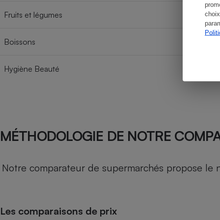
promo
Fruits et légumes
choix
param
Polit
Boissons
Hygiène Beauté
MÉTHODOLOGIE DE NOTRE COMP
Notre comparateur de supermarchés propose le nive
Les comparaisons de prix