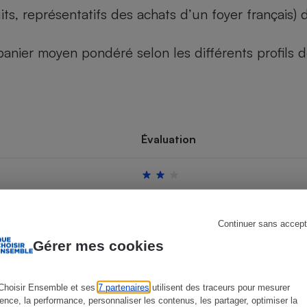
its, représentatifs des achats d’un foyer français
u panier moyen pondéré selon les différents profils
s
Réfrigérateur
Évaluation
Continuer sans accept
Gérer mes cookies
Choisir Ensemble et ses
7 partenaires
utilisent des traceurs pour mesurer
ience, la performance, personnaliser les contenus, les partager, optimiser la