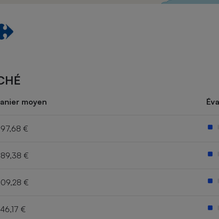
Électricité - Gaz
Appareil photo
numérique
Four encastrable
CHÉ
Lessive
anier moyen
Éva
97,68 €
89,38 €
Aspirateur
09,28 €
46,17 €