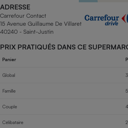
Radiateur électrique
ADRESSE
Carrefour Contact
Téléphone mobile -
15 Avenue Guillaume De Villaret
Smartphone
Plaque de cuisson à
40240 - Saint-Justin
induction
PRIX PRATIQUÉS DANS CE SUPERMAR
Climatiseur -
Panier
P
Ventilateur
Global
3
Antivirus
Famille
5
Climatiseur -
Ventilateur
Couple
4
Célibataire
2