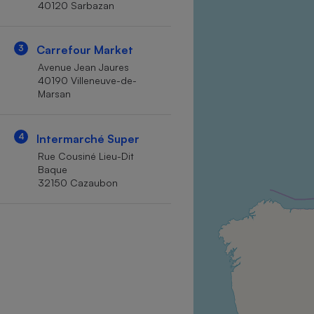
40120 Sarbazan
Internet
Gros électroménager
Téléphonie
3
Carrefour Market
Petit électroménager 
Avenue Jean Jaures
Complément
40190 Villeneuve-de-
alimentaire
Marsan
Mutuelle
Assurance emprunteu
4
Intermarché Super
Rue Cousiné Lieu-Dit
Baque
Matelas
Champa
32150 Cazaubon
boutei
Banque 
Téléviseur
Antimoustique
Lave-linge