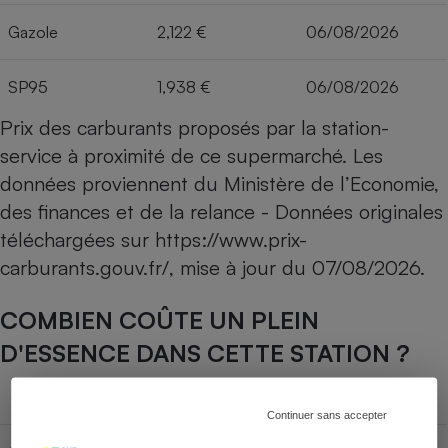
Gazole
2,122 €
06/08/2026
SP95
1,938 €
06/08/2026
Prix des carburants proposés par la station-
service à proximité de ce supermarché. Les
données proviennent du Ministère de l’Economie,
des finances et de la relance - Données originales
téléchargées sur
https://www.prix-
carburants.gouv.fr/
, mise à jour du
07/08/2026
.
COMBIEN COÛTE UN PLEIN
D'ESSENCE DANS CETTE STATION ?
Capacité du réservoir
Continuer sans accepter