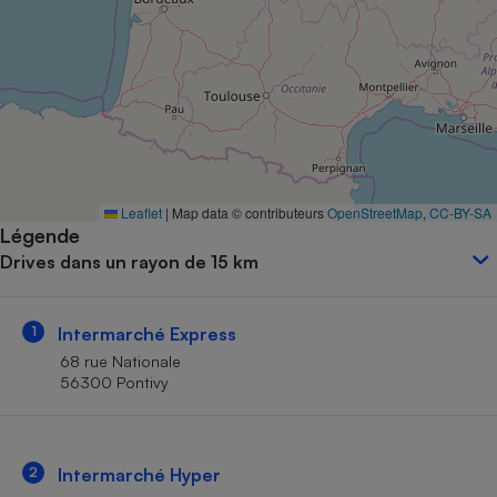
Petit électroménager - U
Complément
alimentaire
Mutuelle
Assurance emprunteur
Matelas
Leaflet
|
Map data © contributeurs
OpenStreetMap
,
CC-BY-SA
Champagne
Légende
bouteille
Banque en 
Drives dans un rayon de 15 km
Téléviseur
Antimoustique
Lave-linge
1
Intermarché Express
68 rue Nationale
56300 Pontivy
Radiateur électrique
2
Intermarché Hyper