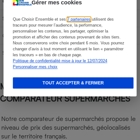
Carburant
30L
50L
70L
Gérer mes cookies
SP 95-E10
57,75 €
96,25 €
134,75 €
Que Choisir Ensemble et ses
7 partenaires
utilisent des
traceurs pour mesurer l’audience, la performance,
personnaliser les contenus, les partager, optimiser la
Gazole
63,66 €
106,10 €
148,54 €
promotion et afficher des contenus provenant de sites tiers.
Nous conserverons votre choix pendant 6 mois. Vous pourrez
changer d’avis à tout moment en utilisant le lien « paramétrer
SP95
58,14 €
96,90 €
135,66 €
les traceurs » en bas de chaque page.
Politique de confidentialité mise à jour le 12/07/2024
Personnaliser mes choix
TOUT ACCEPTER & FERMER
MÉTHODOLOGIE DE NOTRE
COMPARATEUR SUPERMARCHÉS
Notre comparateur de supermarchés propose le
niveau de prix des supermarchés, géolocalisés
sur le territoire français.