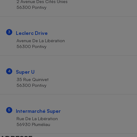
2 Avenue Des Cités Unies
Téléphone mobile -
56300 Pontivy
Smartphone
Plaque de cuisson à
induction
3
Leclerc Drive
Avenue De La Libération
Climatiseur -
56300 Pontivy
Ventilateur
Antivirus
4
Super U
35 Rue Quinivet
Climatiseur -
Ventilateur
56300 Pontivy
5
Intermarché Super
Rue De La Libération
56930 Pluméliau