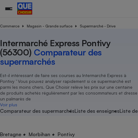
Commerce
Magasin - Grande surface
Supermarché - Drive
Intermarché Express Pontivy
Additifs a
Comparate
Comparatif
Comparateu
Comparatif
Comparateu
Comparatif
Comparati
Substances
Toutes les actualités
Tous les services
Tous nos combats
L’association
Organismes de défense 
Train
supermarc
cosmétiqu
(56300)
Comparateur des
Comparateu
Achat - Vente - Travaux
Démarche administrative
Enquêtes
Nos actions
Nos missions
Système judiciaire
Transport aérien
gratuit
supermarchés
Copropriété
Famille
Guides d'achat
Nos grandes victoires
Notre méthodologie
Location
Senior
Comparateu
Comparate
Comparati
Comparatif
Comparate
Comparatif
Comparatif
Est-il intéressant de faire ses courses au Intermarché Express à
Conseils
Les billets de la présidente
Notre financement
supermarc
électrique
Pontivy ’ Vous pouvez analyser rapidement si ce supermarché est
Service marchand
Magasin - Grande surfac
Sport
Soumettre un litige
Brèves
Nos associations locales
Nos partenaires
parmi les moins chers. Que Choisir relève les prix sur une centaine
Air
Marketing - Fidélisation
Vacances - Tourisme
Lettres types
de produits achetés régulièrement par les consommateurs et dresse
Nous rejoindre
Nous rejoindre
Déchet
un palmarès de
Méthode de vente - Abu
Rencontrer une association locale
Comparate
Comparatif
Comparatif
Comparatif
Comparatif
Voir plus
En savoir plus sur Que Choisir Ensemble
Eau
Comparateur des supermarchés
Liste des enseignes
Liste de
s
Agriculture
Achat - Vente - Location
Energie
Nutrition
Assurance auto
-nous ?
Produit alimentaire
Carburant
Comparati
Comparati
Comparati
Comparate
Bretagne
Morbihan
Pontivy