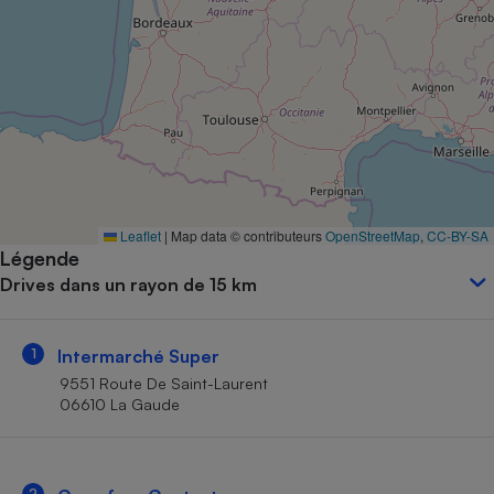
Petit électroménager - U
Complément
alimentaire
Mutuelle
Assurance emprunteur
Matelas
Champagne
Leaflet
|
Map data © contributeurs
OpenStreetMap
,
CC-BY-SA
bouteille
Banque en 
Légende
Drives dans un rayon de 15 km
Téléviseur
Antimoustique
Lave-linge
1
Intermarché Super
9551 Route De Saint-Laurent
06610 La Gaude
Radiateur électrique
2