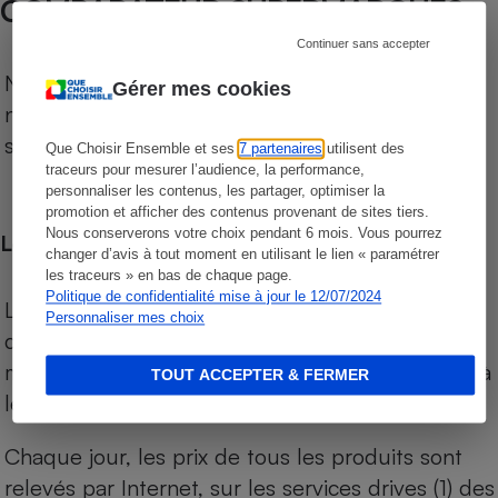
COMPARATEUR SUPERMARCHÉS
Continuer sans accepter
Notre comparateur de supermarchés propose le
Gérer mes cookies
niveau de prix des supermarchés, géolocalisés
sur le territoire français.
Que Choisir Ensemble et ses
7 partenaires
utilisent des
traceurs pour mesurer l’audience, la performance,
personnaliser les contenus, les partager, optimiser la
promotion et afficher des contenus provenant de sites tiers.
Nous conserverons votre choix pendant 6 mois. Vous pourrez
Les comparaisons de prix
changer d’avis à tout moment en utilisant le lien « paramétrer
les traceurs » en bas de chaque page.
Politique de confidentialité mise à jour le 12/07/2024
Les comparaisons sont réalisées sur l’ensemble
Personnaliser mes choix
des produits des magasins. Les produits de
marques de distributeurs (MDD) sont comparés à
TOUT ACCEPTER & FERMER
leurs équivalents chez leurs concurrents.
Chaque jour, les prix de tous les produits sont
relevés par Internet, sur les services drives (1) des