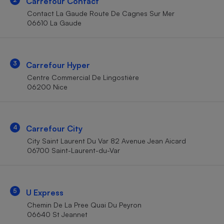
Carrefour Contact
Téléphone mobile -
Smartphone
Contact La Gaude Route De Cagnes Sur Mer
Plaque de cuisson à
06610 La Gaude
induction
3
Carrefour Hyper
Climatiseur -
Centre Commercial De Lingostière
Ventilateur
06200 Nice
Antivirus
4
Carrefour City
Climatiseur -
Ventilateur
City Saint Laurent Du Var 82 Avenue Jean Aicard
06700 Saint-Laurent-du-Var
5
U Express
Chemin De La Pree Quai Du Peyron
06640 St Jeannet