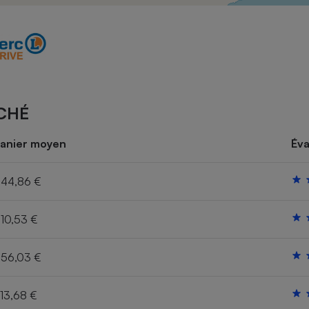
Électricité - Gaz
Appareil photo
numérique
Four encastrable
CHÉ
Lessive
anier moyen
Éva
44,86 €
10,53 €
Aspirateur
56,03 €
13,68 €