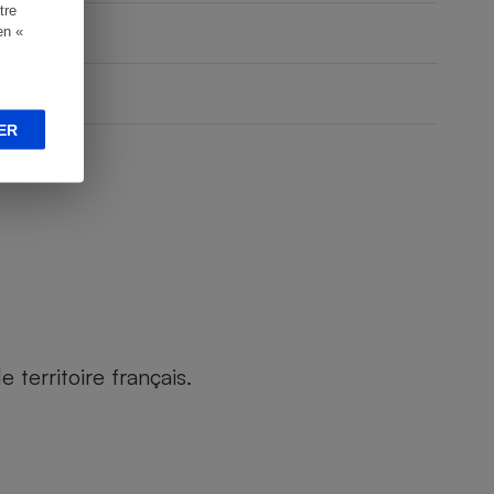
tre
en «
ER
territoire français.