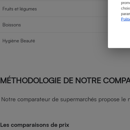
promo
Fruits et légumes
choix
param
Polit
Boissons
Hygiène Beauté
MÉTHODOLOGIE DE NOTRE COMP
Notre comparateur de supermarchés propose le nive
Les comparaisons de prix