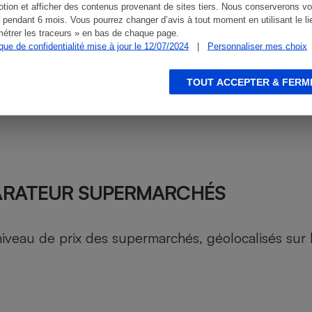
tion et afficher des contenus provenant de sites tiers. Nous conserverons vo
 pendant 6 mois. Vous pourrez changer d’avis à tout moment en utilisant le li
étrer les traceurs » en bas de chaque page.
ique de confidentialité mise à jour le 12/07/2024
|
Personnaliser mes choix
TOUT ACCEPTER & FERM
ARATEUR SUPERMARCHÉS
au de prix des supermarchés, géolocalisés sur le 