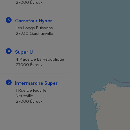
27000 Évreux
Internet
Gros électroménager
Téléphonie
3
Carrefour Hyper
Petit électroménager 
Les Longs Buissons
Complément
27930 Guichainville
alimentaire
Mutuelle
Assurance emprunteu
4
Super U
4 Place De La République
27000 Évreux
Matelas
Champa
boutei
5
Intermarché Super
Banque 
1 Rue De Fauville
Téléviseur
Netreville
Antimoustique
27000 Évreux
Lave-linge