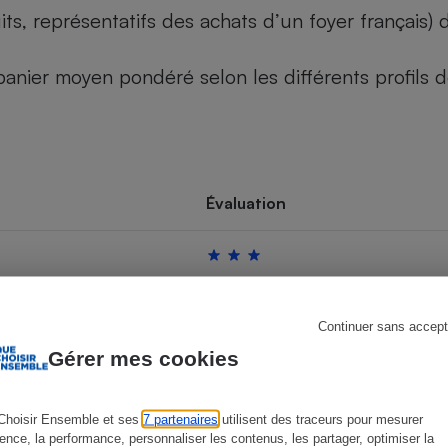
its, représentatifs des achats d’un foyer français
u panier moyen pondéré selon les différents profils
s
Réfrigérateur
Évaluation
Continuer sans accept
Gérer mes cookies
Choisir Ensemble et ses
7 partenaires
utilisent des traceurs pour mesurer
ience, la performance, personnaliser les contenus, les partager, optimiser la