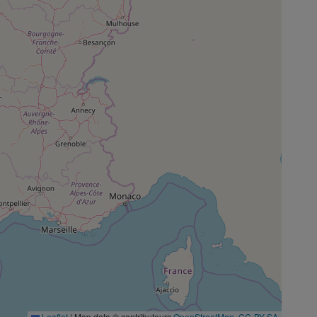
Leaflet
|
Map data © contributeurs
OpenStreetMap
,
CC-BY-SA