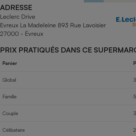
Radiateur électrique
ADRESSE
Leclerc Drive
Téléphone mobile -
Evreux La Madeleine 893 Rue Lavoisier
Smartphone
Plaque de cuisson à
27000 - Évreux
induction
PRIX PRATIQUÉS DANS CE SUPERMAR
Climatiseur -
Panier
P
Ventilateur
Global
3
Antivirus
Famille
5
Climatiseur -
Ventilateur
Couple
3
Célibataire
2