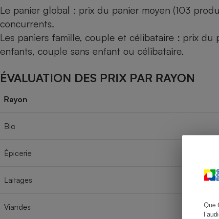
Le panier global : prix du panier moyen (103 produ
concurrents.
Les paniers famille, couple et célibataire : prix d
Cafetière à expresso
enfants, couple sans enfant ou célibataire.
ÉVALUATION DES PRIX PAR RAYON
Rayon
Bio
Robot ménager
Épicerie
Laitages
Que 
Viandes
l’aud