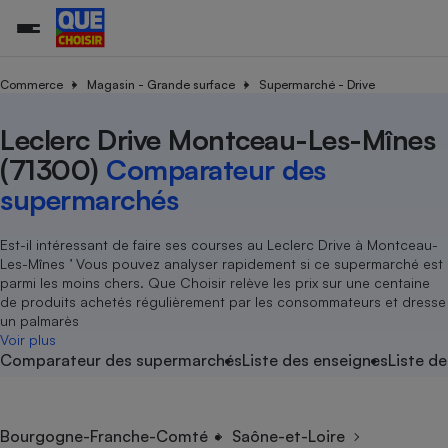
Commerce
Magasin - Grande surface
Supermarché - Drive
Leclerc Drive Montceau-Les-Mînes
Additifs a
Comparate
Comparatif
Comparateu
Comparatif
Comparateu
Comparatif
Comparati
Substances
Toutes les actualités
Tous les services
Tous nos combats
L’association
Organismes de défense 
Train
supermarc
cosmétiqu
(71300)
Comparateur des
Comparateu
Achat - Vente - Travaux
Démarche administrative
Enquêtes
Nos actions
Nos missions
Système judiciaire
Transport aérien
gratuit
supermarchés
Copropriété
Famille
Guides d'achat
Nos grandes victoires
Notre méthodologie
Location
Senior
Comparateu
Comparate
Comparati
Comparatif
Comparate
Comparatif
Comparatif
Est-il intéressant de faire ses courses au Leclerc Drive à Montceau-
Conseils
Les billets de la présidente
Notre financement
supermarc
électrique
Les-Mînes ’ Vous pouvez analyser rapidement si ce supermarché est
Service marchand
Magasin - Grande surfac
Sport
Soumettre un litige
Brèves
Nos associations locales
Nos partenaires
parmi les moins chers. Que Choisir relève les prix sur une centaine
Air
Marketing - Fidélisation
Vacances - Tourisme
Lettres types
de produits achetés régulièrement par les consommateurs et dresse
Nous rejoindre
Nous rejoindre
Déchet
un palmarès
Méthode de vente - Abu
Rencontrer une association locale
Comparate
Comparatif
Comparatif
Comparatif
Comparatif
Voir plus
En savoir plus sur Que Choisir Ensemble
Eau
Comparateur des supermarchés
Liste des enseignes
Liste de
s
Agriculture
Achat - Vente - Location
Energie
Nutrition
Assurance auto
-nous ?
Produit alimentaire
Carburant
Comparati
Comparati
Comparati
Comparate
Bourgogne-Franche-Comté
Saône-et-Loire