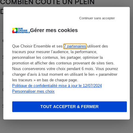
COMBIEN COÛTE UN PLEIN
D'ESSENCE DANS CETTE STATION ?
Continuer sans accepter
Capacité du réservoir
Gérer mes cookies
Carburant
30L
50L
70L
Que Choisir Ensemble et ses
7 partenaires
utilisent des
traceurs pour mesurer l’audience, la performance,
SP 95-E10
59,37 €
98,95 €
138,53 €
personnaliser les contenus, les partager, optimiser la
promotion et afficher des contenus provenant de sites tiers.
Nous conserverons votre choix pendant 6 mois. Vous pourrez
E85
24,87 €
41,45 €
58,03 €
changer d’avis à tout moment en utilisant le lien « paramétrer
les traceurs » en bas de chaque page.
Politique de confidentialité mise à jour le 12/07/2024
Gazole
62,97 €
104,95 €
146,93 €
Personnaliser mes choix
SP95
60,87 €
101,45 €
142,03 €
TOUT ACCEPTER & FERMER