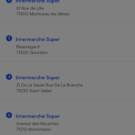
Intermarché Super
Téléphone mobile -
Smartphone
61 Rue de Lille
Plaque de cuisson à
71300 Montceau-les-Mines
induction
3
Intermarché Super
Climatiseur -
Beauregard
Ventilateur
71300 Gourdon
Antivirus
4
Intermarché Super
Climatiseur -
Ventilateur
Zi De La Saule Rue De La Branche
71230 Saint Vallier
5
Intermarché Super
Avenue des Mouettes
71210 Montchanin