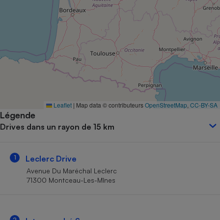
Petit électroménager - U
Complément
alimentaire
Mutuelle
Assurance emprunteur
Matelas
Champagne
Leaflet
|
Map data © contributeurs
OpenStreetMap
,
CC-BY-SA
bouteille
Banque en 
Légende
Drives dans un rayon de 15 km
Téléviseur
Antimoustique
Lave-linge
1
Leclerc Drive
Avenue Du Maréchal Leclerc
71300 Montceau-Les-Mînes
Radiateur électrique
2