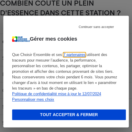
COMBIEN COÛTE UN PLEIN
D'ESSENCE DANS CETTE STATION ?
Capacité du réservoir
Continuer sans accepter
Gérer mes cookies
Carburant
30L
50L
70L
Que Choisir Ensemble et ses
7 partenaires
utilisent des
SP 95-E10
58,62 €
97,70 €
136,78 €
traceurs pour mesurer l’audience, la performance,
personnaliser les contenus, les partager, optimiser la
promotion et afficher des contenus provenant de sites tiers.
E85
24,84 €
41,40 €
57,96 €
Nous conserverons votre choix pendant 6 mois. Vous pourrez
changer d’avis à tout moment en utilisant le lien « paramétrer
les traceurs » en bas de chaque page.
Gazole
63,87 €
106,45 €
149,03 €
Politique de confidentialité mise à jour le 12/07/2024
Personnaliser mes choix
SP95
60,24 €
100,40 €
140,56 €
TOUT ACCEPTER & FERMER
SP 98
62,04 €
103,40 €
144,76 €