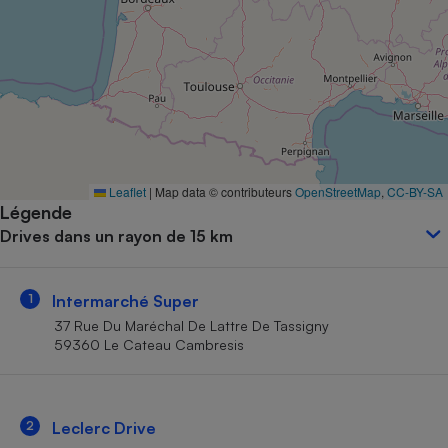
Petit électroménager - U
Complément
alimentaire
Mutuelle
Assurance emprunteur
Matelas
Leaflet
|
Map data © contributeurs
OpenStreetMap
,
CC-BY-SA
Champagne
Légende
bouteille
Banque en 
Drives dans un rayon de 15 km
Téléviseur
Antimoustique
Lave-linge
1
Intermarché Super
37 Rue Du Maréchal De Lattre De Tassigny
59360 Le Cateau Cambresis
Radiateur électrique
2
Leclerc Drive