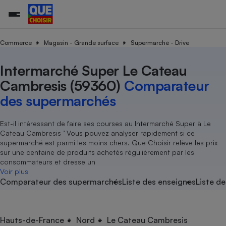
Commerce
Magasin - Grande surface
Supermarché - Drive
Intermarché Super Le Cateau
Additifs a
Comparate
Comparatif
Comparateu
Comparatif
Comparateu
Comparatif
Comparati
Substances
Toutes les actualités
Tous les services
Tous nos combats
L’association
Organismes de défense 
Train
supermarc
cosmétiqu
Cambresis (59360)
Comparateur
Comparateu
Achat - Vente - Travaux
Démarche administrative
Enquêtes
Nos actions
Nos missions
Système judiciaire
Transport aérien
gratuit
des supermarchés
Copropriété
Famille
Guides d'achat
Nos grandes victoires
Notre méthodologie
Location
Senior
Comparateu
Comparate
Comparati
Comparatif
Comparate
Comparatif
Comparatif
Est-il intéressant de faire ses courses au Intermarché Super à Le
Conseils
Les billets de la présidente
Notre financement
supermarc
électrique
Cateau Cambresis ’ Vous pouvez analyser rapidement si ce
Service marchand
Magasin - Grande surfac
Sport
Soumettre un litige
Brèves
Nos associations locales
Nos partenaires
supermarché est parmi les moins chers. Que Choisir relève les prix
Air
Marketing - Fidélisation
Vacances - Tourisme
Lettres types
sur une centaine de produits achetés régulièrement par les
Nous rejoindre
Nous rejoindre
Déchet
consommateurs et dresse un
Méthode de vente - Abu
Rencontrer une association locale
Comparate
Comparatif
Comparatif
Comparatif
Comparatif
Voir plus
En savoir plus sur Que Choisir Ensemble
Eau
Comparateur des supermarchés
Liste des enseignes
Liste de
s
Agriculture
Achat - Vente - Location
Energie
Nutrition
Assurance auto
-nous ?
Produit alimentaire
Carburant
Comparati
Comparati
Comparati
Comparate
Hauts-de-France
Nord
Le Cateau Cambresis