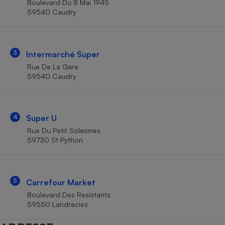
Boulevard Du 8 Mai 1945
Téléphone mobile -
59540 Caudry
Smartphone
Plaque de cuisson à
induction
3
Intermarché Super
Rue De La Gare
Climatiseur -
59540 Caudry
Ventilateur
Antivirus
4
Super U
Rue Du Petit Solesmes
Climatiseur -
Ventilateur
59730 St Python
5
Carrefour Market
Boulevard Des Resistants
59550 Landrecies