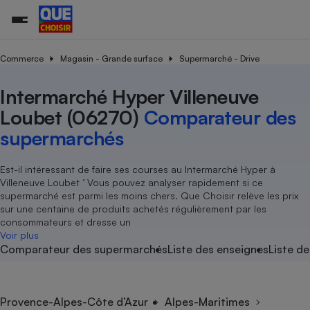
Commerce
Magasin - Grande surface
Supermarché - Drive
Intermarché Hyper Villeneuve
Additifs a
Comparate
Comparatif
Comparateu
Comparatif
Comparateu
Comparatif
Comparati
Substances
Toutes les actualités
Tous les services
Tous nos combats
L’association
Organismes de défense 
Train
supermarc
cosmétiqu
Loubet (06270)
Comparateur des
Comparateu
Achat - Vente - Travaux
Démarche administrative
Enquêtes
Nos actions
Nos missions
Système judiciaire
Transport aérien
gratuit
supermarchés
Copropriété
Famille
Guides d'achat
Nos grandes victoires
Notre méthodologie
Location
Senior
Comparateu
Comparate
Comparati
Comparatif
Comparate
Comparatif
Comparatif
Est-il intéressant de faire ses courses au Intermarché Hyper à
Conseils
Les billets de la présidente
Notre financement
supermarc
électrique
Villeneuve Loubet ’ Vous pouvez analyser rapidement si ce
Service marchand
Magasin - Grande surfac
Sport
Soumettre un litige
Brèves
Nos associations locales
Nos partenaires
supermarché est parmi les moins chers. Que Choisir relève les prix
Air
Marketing - Fidélisation
Vacances - Tourisme
Lettres types
sur une centaine de produits achetés régulièrement par les
Nous rejoindre
Nous rejoindre
Déchet
consommateurs et dresse un
Méthode de vente - Abu
Rencontrer une association locale
Comparate
Comparatif
Comparatif
Comparatif
Comparatif
Voir plus
En savoir plus sur Que Choisir Ensemble
Eau
Comparateur des supermarchés
Liste des enseignes
Liste de
s
Agriculture
Achat - Vente - Location
Energie
Nutrition
Assurance auto
-nous ?
Produit alimentaire
Carburant
Comparati
Comparati
Comparati
Comparate
Provence-Alpes-Côte d’Azur
Alpes-Maritimes