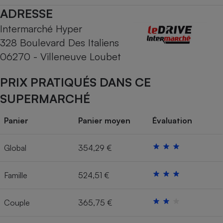
ADRESSE
Cafetière à expressos
Intermarché Hyper
328 Boulevard Des Italiens
06270 - Villeneuve Loubet
PRIX PRATIQUÉS DANS CE
SUPERMARCHÉ
Robot ménager
Panier
Panier moyen
Évaluation
Global
354,29 €
Famille
524,51 €
Couple
365,75 €