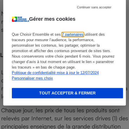
Continuer sans accepter
Notre comparateur de supermarchés propose le
Gérer mes cookies
niveau de prix des supermarchés, géolocalisés
sur le territoire français.
Que Choisir Ensemble et ses
7 partenaires
utilisent des
traceurs pour mesurer l’audience, la performance,
personnaliser les contenus, les partager, optimiser la
promotion et afficher des contenus provenant de sites tiers.
Les comparaisons de prix
Nous conserverons votre choix pendant 6 mois. Vous pourrez
changer d’avis à tout moment en utilisant le lien « paramétrer
les traceurs » en bas de chaque page.
Les comparaisons sont réalisées sur l’ensemble
Politique de confidentialité mise à jour le 12/07/2024
Personnaliser mes choix
des produits des magasins. Les produits de
marques de distributeurs (MDD) sont comparés à
TOUT ACCEPTER & FERMER
leurs équivalents chez leurs concurrents.
Chaque jour, les prix de tous les produits sont
relevés par Internet, sur les services drives (1) des
principales enseignes de la grande distribution