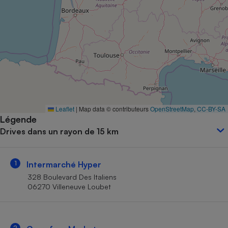
Petit électroménager - U
Complément
alimentaire
Mutuelle
Assurance emprunteur
Matelas
Champagne
Leaflet
|
Map data © contributeurs
OpenStreetMap
,
CC-BY-SA
bouteille
Banque en 
Légende
Drives dans un rayon de 15 km
Téléviseur
Antimoustique
Lave-linge
1
Intermarché Hyper
328 Boulevard Des Italiens
06270 Villeneuve Loubet
Radiateur électrique
2