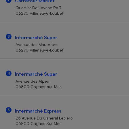
Carrefour Market
Téléphone mobile -
Smartphone
Quartier De L’avenc Rn 7
Plaque de cuisson à
06270 Villeneuve-Loubet
induction
3
Intermarché Super
Climatiseur -
Avenue des Maurettes
Ventilateur
06270 Villeneuve-Loubet
Antivirus
4
Intermarché Super
Climatiseur -
Ventilateur
Avenue des Alpes
06800 Cagnes-sur-Mer
5
Intermarché Express
25 Avenue Du General Leclerc
06800 Cagnes Sur Mer