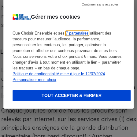
Continuer sans accepter
Notre comparateur de supermarchés propose le
niveau de prix des supermarchés, géolocalisés
Gérer mes cookies
sur le territoire français.
Que Choisir Ensemble et ses
7 partenaires
utilisent des
traceurs pour mesurer l’audience, la performance,
personnaliser les contenus, les partager, optimiser la
Les comparaisons de prix
promotion et afficher des contenus provenant de sites tiers.
Nous conserverons votre choix pendant 6 mois. Vous pourrez
changer d’avis à tout moment en utilisant le lien « paramétrer
les traceurs » en bas de chaque page.
Les comparaisons sont réalisées sur l’ensemble
Politique de confidentialité mise à jour le 12/07/2024
des produits des magasins. Les produits de
Personnaliser mes choix
marques de distributeurs (MDD) sont comparés à
leurs équivalents chez leurs concurrents.
TOUT ACCEPTER & FERMER
Chaque jour, les prix de tous les produits sont
relevés par Internet, sur les services drives (1) des
principales enseignes de la grande distribution
alimentaire (hors hard discount) : Auchan,