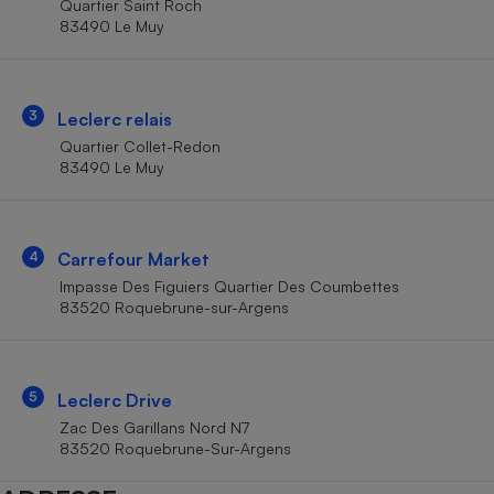
Quartier Saint Roch
Téléphone mobile -
83490 Le Muy
Smartphone
Plaque de cuisson à
induction
3
Leclerc relais
Quartier Collet-Redon
Climatiseur -
83490 Le Muy
Ventilateur
Antivirus
4
Carrefour Market
Impasse Des Figuiers Quartier Des Coumbettes
Climatiseur -
Ventilateur
83520 Roquebrune-sur-Argens
5
Leclerc Drive
Zac Des Garillans Nord N7
83520 Roquebrune-Sur-Argens