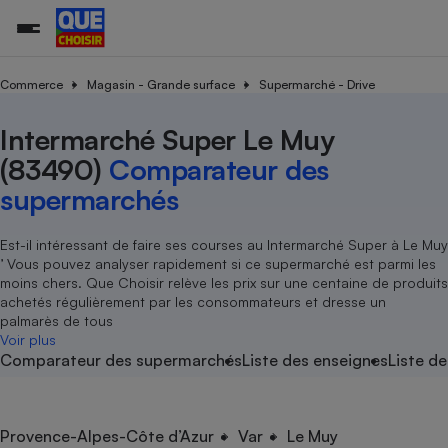
Commerce
Magasin - Grande surface
Supermarché - Drive
Intermarché Super Le Muy
Additifs a
Comparate
Comparatif
Comparateu
Comparatif
Comparateu
Comparatif
Comparati
Substances
Toutes les actualités
Tous les services
Tous nos combats
L’association
Organismes de défense 
Train
supermarc
cosmétiqu
(83490)
Comparateur des
Comparateu
Achat - Vente - Travaux
Démarche administrative
Enquêtes
Nos actions
Nos missions
Système judiciaire
Transport aérien
gratuit
supermarchés
Copropriété
Famille
Guides d'achat
Nos grandes victoires
Notre méthodologie
Location
Senior
Comparateu
Comparate
Comparati
Comparatif
Comparate
Comparatif
Comparatif
Est-il intéressant de faire ses courses au Intermarché Super à Le Muy
Conseils
Les billets de la présidente
Notre financement
supermarc
électrique
’ Vous pouvez analyser rapidement si ce supermarché est parmi les
Service marchand
Magasin - Grande surfac
Sport
Soumettre un litige
Brèves
Nos associations locales
Nos partenaires
moins chers. Que Choisir relève les prix sur une centaine de produits
Air
Marketing - Fidélisation
Vacances - Tourisme
Lettres types
achetés régulièrement par les consommateurs et dresse un
Nous rejoindre
Nous rejoindre
Déchet
palmarès de tous
Méthode de vente - Abu
Rencontrer une association locale
Comparate
Comparatif
Comparatif
Comparatif
Comparatif
Voir plus
En savoir plus sur Que Choisir Ensemble
Eau
Comparateur des supermarchés
Liste des enseignes
Liste de
s
Agriculture
Achat - Vente - Location
Energie
Nutrition
Assurance auto
-nous ?
Produit alimentaire
Carburant
Comparati
Comparati
Comparati
Comparate
Provence-Alpes-Côte d’Azur
Var
Le Muy