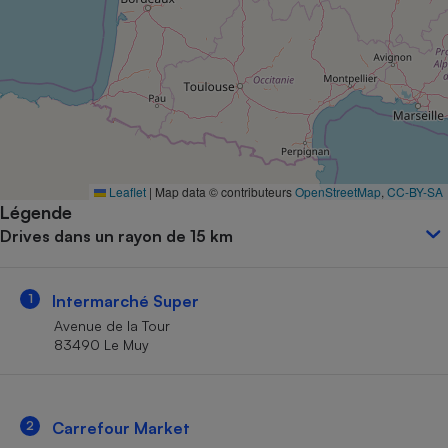
Petit électroménager - U
Complément
alimentaire
Mutuelle
Assurance emprunteur
Matelas
Leaflet
|
Map data © contributeurs
OpenStreetMap
,
CC-BY-SA
Champagne
Légende
bouteille
Banque en 
Drives dans un rayon de 15 km
Téléviseur
Antimoustique
Lave-linge
1
Intermarché Super
Avenue de la Tour
83490 Le Muy
Radiateur électrique
2
Carrefour Market