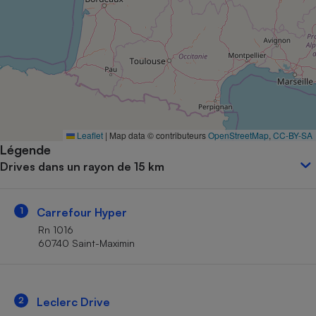
Petit électroménager - U
Complément
alimentaire
Mutuelle
Assurance emprunteur
Matelas
Leaflet
|
Map data © contributeurs
OpenStreetMap
,
CC-BY-SA
Champagne
Légende
bouteille
Banque en 
Drives dans un rayon de 15 km
Téléviseur
Antimoustique
Lave-linge
1
Carrefour Hyper
Rn 1016
60740 Saint-Maximin
Radiateur électrique
2
Leclerc Drive