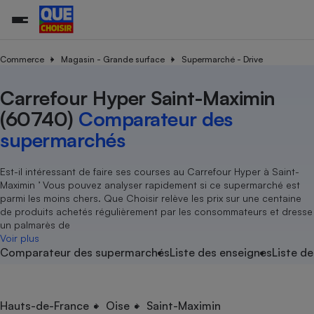
Commerce
Magasin - Grande surface
Supermarché - Drive
Carrefour Hyper Saint-Maximin
Additifs a
Comparate
Comparatif
Comparateu
Comparatif
Comparateu
Comparatif
Comparati
Substances
Toutes les actualités
Tous les services
Tous nos combats
L’association
Organismes de défense 
Train
supermarc
cosmétiqu
(60740)
Comparateur des
Comparateu
Achat - Vente - Travaux
Démarche administrative
Enquêtes
Nos actions
Nos missions
Système judiciaire
Transport aérien
gratuit
supermarchés
Copropriété
Famille
Guides d'achat
Nos grandes victoires
Notre méthodologie
Location
Senior
Comparateu
Comparate
Comparati
Comparatif
Comparate
Comparatif
Comparatif
Est-il intéressant de faire ses courses au Carrefour Hyper à Saint-
Conseils
Les billets de la présidente
Notre financement
supermarc
électrique
Maximin ’ Vous pouvez analyser rapidement si ce supermarché est
Service marchand
Magasin - Grande surfac
Sport
Soumettre un litige
Brèves
Nos associations locales
Nos partenaires
parmi les moins chers. Que Choisir relève les prix sur une centaine
Air
Marketing - Fidélisation
Vacances - Tourisme
Lettres types
de produits achetés régulièrement par les consommateurs et dresse
Nous rejoindre
Nous rejoindre
Déchet
un palmarès de
Méthode de vente - Abu
Rencontrer une association locale
Comparate
Comparatif
Comparatif
Comparatif
Comparatif
Voir plus
En savoir plus sur Que Choisir Ensemble
Eau
Comparateur des supermarchés
Liste des enseignes
Liste de
s
Agriculture
Achat - Vente - Location
Energie
Nutrition
Assurance auto
-nous ?
Produit alimentaire
Carburant
Comparati
Comparati
Comparati
Comparate
Hauts-de-France
Oise
Saint-Maximin