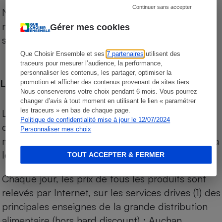
Continuer sans accepter
Notre comparateur de supermarchés propose le
niveau de prix des supermarchés, géolocalisés
Gérer mes cookies
sur le territoire français.
Que Choisir Ensemble et ses
7 partenaires
utilisent des
traceurs pour mesurer l’audience, la performance,
personnaliser les contenus, les partager, optimiser la
Les comparaisons de prix
promotion et afficher des contenus provenant de sites tiers.
Nous conserverons votre choix pendant 6 mois. Vous pourrez
changer d’avis à tout moment en utilisant le lien « paramétrer
les traceurs » en bas de chaque page.
Les comparaisons sont réalisées sur l’ensemble
Politique de confidentialité mise à jour le 12/07/2024
des produits des magasins. Les produits de
Personnaliser mes choix
marques de distributeurs (MDD) sont comparés à
leurs équivalents chez leurs concurrents.
TOUT ACCEPTER & FERMER
Chaque jour, les prix de tous les produits sont
relevés par Internet, sur les services drives (1) des
principales enseignes de la grande distribution
alimentaire (hors hard discount) : Auchan,