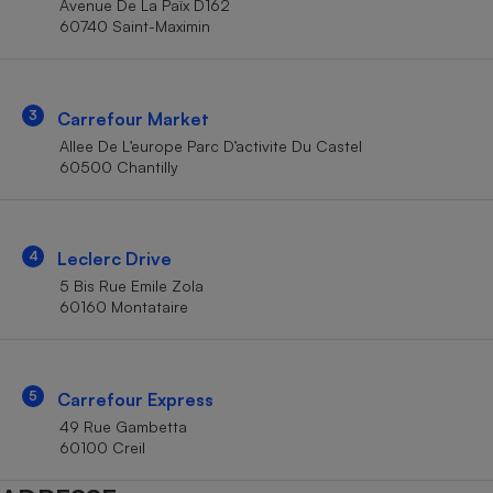
Avenue De La Païx D162
Téléphone mobile -
60740 Saint-Maximin
Smartphone
Plaque de cuisson à
induction
3
Carrefour Market
Allee De L’europe Parc D’activite Du Castel
Climatiseur -
60500 Chantilly
Ventilateur
Antivirus
4
Leclerc Drive
5 Bis Rue Emile Zola
Climatiseur -
Ventilateur
60160 Montataire
5
Carrefour Express
49 Rue Gambetta
60100 Creil