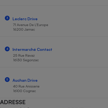
Téléphone mobile -
Smartphone
Plaque de cuisson à
induction
3
Leclerc Drive
71 Avenue De L’Europe
16200 Jarnac
Climatiseur -
Ventilateur
4
Intermarché Contact
Antivirus
25 Rue Ravaz
16130 Segonzac
Climatiseur -
Ventilateur
5
Auchan Drive
40 Rue Anisserie
16100 Cognac
ADRESSE