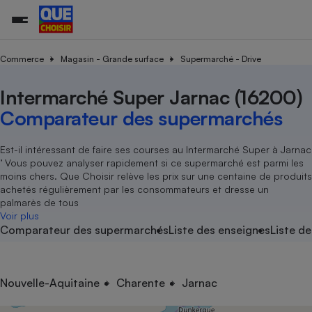
Commerce
Magasin - Grande surface
Supermarché - Drive
Intermarché Super Jarnac (16200)
Additifs a
Comparate
Comparatif
Comparateu
Comparatif
Comparateu
Comparatif
Comparati
Substances
Toutes les actualités
Tous les services
Tous nos combats
L’association
Organismes de défense 
Train
supermarc
cosmétiqu
Comparateur des supermarchés
Comparateu
Achat - Vente - Travaux
Démarche administrative
Enquêtes
Nos actions
Nos missions
Système judiciaire
Transport aérien
gratuit
Copropriété
Famille
Guides d'achat
Nos grandes victoires
Notre méthodologie
Est-il intéressant de faire ses courses au Intermarché Super à Jarnac
Location
Senior
’ Vous pouvez analyser rapidement si ce supermarché est parmi les
Comparateu
Comparate
Comparati
Comparatif
Comparate
Comparatif
Comparatif
Conseils
Les billets de la présidente
Notre financement
moins chers. Que Choisir relève les prix sur une centaine de produits
supermarc
électrique
Service marchand
Magasin - Grande surfac
Sport
Soumettre un litige
achetés régulièrement par les consommateurs et dresse un
Brèves
Nos associations locales
Nos partenaires
Air
palmarès de tous
Marketing - Fidélisation
Vacances - Tourisme
Lettres types
Voir plus
Nous rejoindre
Nous rejoindre
Déchet
Comparateur des supermarchés
Liste des enseignes
Liste de
Méthode de vente - Abu
Rencontrer une association locale
Comparate
Comparatif
Comparatif
Comparatif
Comparatif
En savoir plus sur Que Choisir Ensemble
Eau
s
Agriculture
Achat - Vente - Location
Energie
Nutrition
Assurance auto
Nouvelle-Aquitaine
Charente
Jarnac
-nous ?
Produit alimentaire
Carburant
Comparati
Comparati
Comparati
Comparate