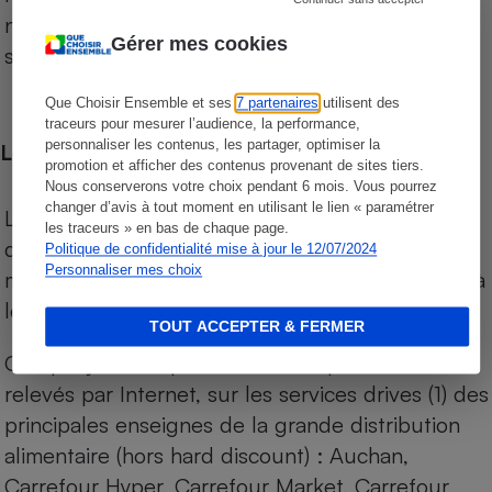
niveau de prix des supermarchés, géolocalisés
Gérer mes cookies
sur le territoire français.
Que Choisir Ensemble et ses
7 partenaires
utilisent des
traceurs pour mesurer l’audience, la performance,
personnaliser les contenus, les partager, optimiser la
Les comparaisons de prix
promotion et afficher des contenus provenant de sites tiers.
Nous conserverons votre choix pendant 6 mois. Vous pourrez
changer d’avis à tout moment en utilisant le lien « paramétrer
Les comparaisons sont réalisées sur l’ensemble
les traceurs » en bas de chaque page.
des produits des magasins. Les produits de
Politique de confidentialité mise à jour le 12/07/2024
Personnaliser mes choix
marques de distributeurs (MDD) sont comparés à
leurs équivalents chez leurs concurrents.
TOUT ACCEPTER & FERMER
Chaque jour, les prix de tous les produits sont
relevés par Internet, sur les services drives (1) des
principales enseignes de la grande distribution
alimentaire (hors hard discount) : Auchan,
Carrefour Hyper, Carrefour Market, Carrefour