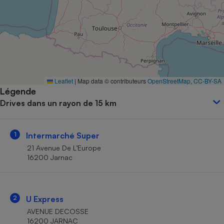
Petit électroménager - U
Complément
alimentaire
Mutuelle
Assurance emprunteur
Leaflet
|
Map data © contributeurs
OpenStreetMap
,
CC-BY-SA
Légende
Matelas
Champagne
Drives dans un rayon de 15 km
bouteille
Banque en 
Téléviseur
1
Intermarché Super
Antimoustique
Lave-linge
21 Avenue De L’Europe
16200 Jarnac
Radiateur électrique
2
U Express
AVENUE DECOSSE
16200 JARNAC