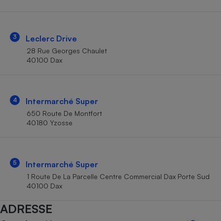
Téléphone mobile -
Smartphone
Plaque de cuisson à
induction
3
Leclerc Drive
28 Rue Georges Chaulet
40100 Dax
Climatiseur -
Ventilateur
4
Intermarché Super
Antivirus
650 Route De Montfort
40180 Yzosse
Climatiseur -
Ventilateur
5
Intermarché Super
1 Route De La Parcelle Centre Commercial Dax Porte Sud
40100 Dax
ADRESSE