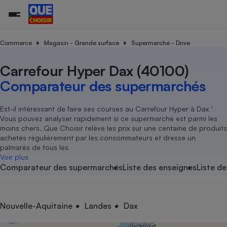
Commerce
Magasin - Grande surface
Supermarché - Drive
Carrefour Hyper Dax (40100)
Additifs a
Comparate
Comparatif
Comparateu
Comparatif
Comparateu
Comparatif
Comparati
Substances
Toutes les actualités
Tous les services
Tous nos combats
L’association
Organismes de défense 
Train
supermarc
cosmétiqu
Comparateur des supermarchés
Comparateu
Achat - Vente - Travaux
Démarche administrative
Enquêtes
Nos actions
Nos missions
Système judiciaire
Transport aérien
gratuit
Copropriété
Famille
Guides d'achat
Nos grandes victoires
Notre méthodologie
Est-il intéressant de faire ses courses au Carrefour Hyper à Dax ’
Location
Senior
Vous pouvez analyser rapidement si ce supermarché est parmi les
Comparateu
Comparate
Comparati
Comparatif
Comparate
Comparatif
Comparatif
Conseils
Les billets de la présidente
Notre financement
moins chers. Que Choisir relève les prix sur une centaine de produits
supermarc
électrique
Service marchand
Magasin - Grande surfac
Sport
Soumettre un litige
achetés régulièrement par les consommateurs et dresse un
Brèves
Nos associations locales
Nos partenaires
Air
palmarès de tous les
Marketing - Fidélisation
Vacances - Tourisme
Lettres types
Voir plus
Nous rejoindre
Nous rejoindre
Déchet
Comparateur des supermarchés
Liste des enseignes
Liste de
Méthode de vente - Abu
Rencontrer une association locale
Comparate
Comparatif
Comparatif
Comparatif
Comparatif
En savoir plus sur Que Choisir Ensemble
Eau
s
Agriculture
Achat - Vente - Location
Energie
Nutrition
Assurance auto
Nouvelle-Aquitaine
Landes
Dax
-nous ?
Produit alimentaire
Carburant
Comparati
Comparati
Comparati
Comparate