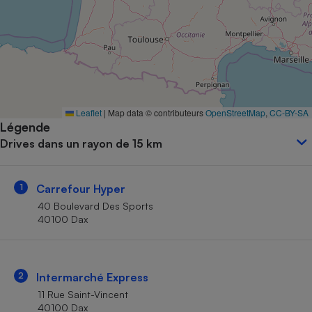
Petit électroménager - U
Complément
alimentaire
Mutuelle
Assurance emprunteur
Leaflet
|
Map data © contributeurs
OpenStreetMap
,
CC-BY-SA
Légende
Matelas
Champagne
Drives dans un rayon de 15 km
bouteille
Banque en 
Téléviseur
1
Carrefour Hyper
Antimoustique
Lave-linge
40 Boulevard Des Sports
40100 Dax
Radiateur électrique
2
Intermarché Express
11 Rue Saint-Vincent
40100 Dax