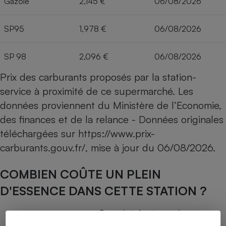
Gazole
2,145 €
06/08/2026
SP95
1,978 €
06/08/2026
SP 98
2,096 €
06/08/2026
Prix des carburants proposés par la station-
service à proximité de ce supermarché. Les
données proviennent du Ministère de l’Economie,
des finances et de la relance - Données originales
téléchargées sur
https://www.prix-
carburants.gouv.fr/
, mise à jour du
06/08/2026
.
COMBIEN COÛTE UN PLEIN
D'ESSENCE DANS CETTE STATION ?
Capacité du réservoir