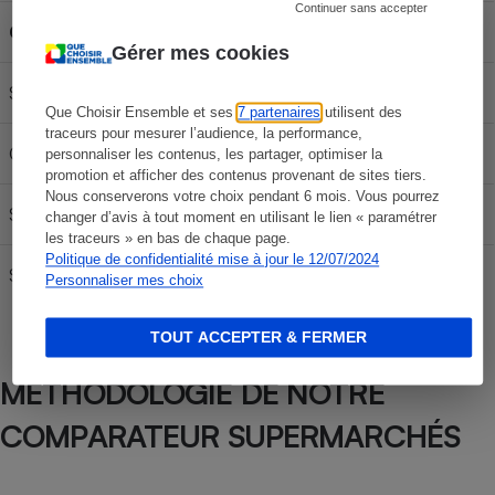
Continuer sans accepter
Carburant
30L
50L
70L
Gérer mes cookies
SP 95-E10
58,68 €
97,80 €
136,92 €
Que Choisir Ensemble et ses
7 partenaires
utilisent des
traceurs pour mesurer l’audience, la performance,
Gazole
64,35 €
107,25 €
150,15 €
personnaliser les contenus, les partager, optimiser la
promotion et afficher des contenus provenant de sites tiers.
Nous conserverons votre choix pendant 6 mois. Vous pourrez
SP95
59,34 €
98,90 €
138,46 €
changer d’avis à tout moment en utilisant le lien « paramétrer
les traceurs » en bas de chaque page.
Politique de confidentialité mise à jour le 12/07/2024
SP 98
62,88 €
104,80 €
146,72 €
Personnaliser mes choix
TOUT ACCEPTER & FERMER
MÉTHODOLOGIE DE NOTRE
COMPARATEUR SUPERMARCHÉS