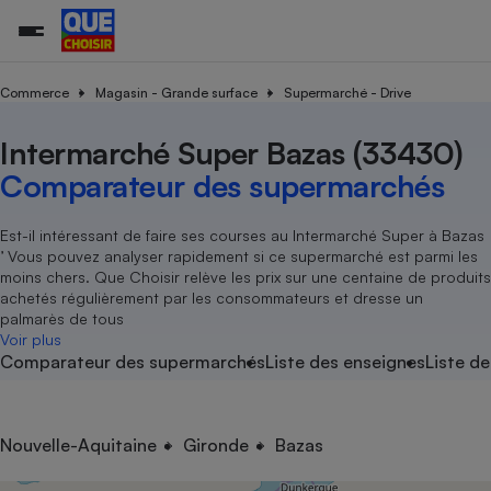
Commerce
Magasin - Grande surface
Supermarché - Drive
Intermarché Super Bazas (33430)
Additifs a
Comparate
Comparatif
Comparateu
Comparatif
Comparateu
Comparatif
Comparati
Substances
Toutes les actualités
Tous les services
Tous nos combats
L’association
Organismes de défense 
Train
supermarc
cosmétiqu
Comparateur des supermarchés
Comparateu
Achat - Vente - Travaux
Démarche administrative
Enquêtes
Nos actions
Nos missions
Système judiciaire
Transport aérien
gratuit
Copropriété
Famille
Guides d'achat
Nos grandes victoires
Notre méthodologie
Est-il intéressant de faire ses courses au Intermarché Super à Bazas
Location
Senior
’ Vous pouvez analyser rapidement si ce supermarché est parmi les
Comparateu
Comparate
Comparati
Comparatif
Comparate
Comparatif
Comparatif
Conseils
Les billets de la présidente
Notre financement
moins chers. Que Choisir relève les prix sur une centaine de produits
supermarc
électrique
Service marchand
Magasin - Grande surfac
Sport
Soumettre un litige
achetés régulièrement par les consommateurs et dresse un
Brèves
Nos associations locales
Nos partenaires
Air
palmarès de tous
Marketing - Fidélisation
Vacances - Tourisme
Lettres types
Voir plus
Nous rejoindre
Nous rejoindre
Déchet
Comparateur des supermarchés
Liste des enseignes
Liste de
Méthode de vente - Abu
Rencontrer une association locale
Comparate
Comparatif
Comparatif
Comparatif
Comparatif
En savoir plus sur Que Choisir Ensemble
Eau
s
Agriculture
Achat - Vente - Location
Energie
Nutrition
Assurance auto
Nouvelle-Aquitaine
Gironde
Bazas
-nous ?
Produit alimentaire
Carburant
Comparati
Comparati
Comparati
Comparate