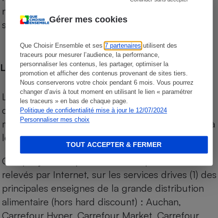
niveau de prix des supermarchés, géolocalisés
Gérer mes cookies
sur le territoire français.
Que Choisir Ensemble et ses
7 partenaires
utilisent des
traceurs pour mesurer l’audience, la performance,
personnaliser les contenus, les partager, optimiser la
Les comparaisons de prix
promotion et afficher des contenus provenant de sites tiers.
Nous conserverons votre choix pendant 6 mois. Vous pourrez
changer d’avis à tout moment en utilisant le lien « paramétrer
Les comparaisons sont réalisées sur l’ensemble
les traceurs » en bas de chaque page.
des produits des magasins. Les produits de
Politique de confidentialité mise à jour le 12/07/2024
Personnaliser mes choix
marques de distributeurs (MDD) sont comparés à
leurs équivalents chez leurs concurrents.
TOUT ACCEPTER & FERMER
Chaque jour, les prix de tous les produits sont
relevés par Internet, sur les services drives (1) des
principales enseignes de la grande distribution
alimentaire (hors hard discount) : Auchan,
Carrefour Hyper, Carrefour Market, Carrefour