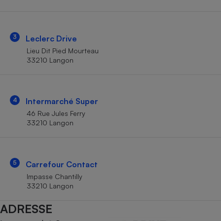
Téléphone mobile -
Smartphone
Plaque de cuisson à
induction
3
Leclerc Drive
Lieu Dit Pied Mourteau
33210 Langon
Climatiseur -
Ventilateur
4
Intermarché Super
Antivirus
46 Rue Jules Ferry
33210 Langon
Climatiseur -
Ventilateur
5
Carrefour Contact
Impasse Chantilly
33210 Langon
ADRESSE