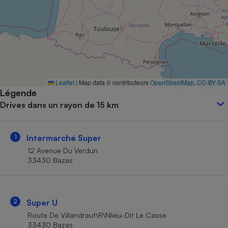
Petit électroménager - U
Complément
alimentaire
Mutuelle
Assurance emprunteur
Leaflet
|
Map data © contributeurs
OpenStreetMap
,
CC-BY-SA
Légende
Matelas
Champagne
Drives dans un rayon de 15 km
bouteille
Banque en 
Téléviseur
1
Intermarché Super
Antimoustique
Lave-linge
12 Avenue Du Verdun
33430 Bazas
Radiateur électrique
2
Super U
Route De Villandraut\R\Nlieu-Dit Le Casse
33430 Bazas