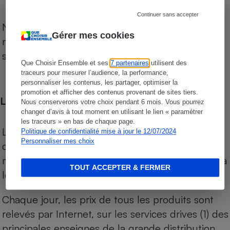
Continuer sans accepter
Notre comparateur de supermarchés propose le
Gérer mes cookies
niveau de prix des supermarchés, géolocalisés
sur le territoire français.
Que Choisir Ensemble et ses
7 partenaires
utilisent des
traceurs pour mesurer l’audience, la performance,
personnaliser les contenus, les partager, optimiser la
promotion et afficher des contenus provenant de sites tiers.
Les comparaisons de prix
Nous conserverons votre choix pendant 6 mois. Vous pourrez
changer d’avis à tout moment en utilisant le lien « paramétrer
les traceurs » en bas de chaque page.
Les comparaisons sont réalisées sur l’ensemble
Politique de confidentialité mise à jour le 12/07/2024
Personnaliser mes choix
des produits des magasins. Les produits de
marques de distributeurs (MDD) sont comparés à
TOUT ACCEPTER & FERMER
leurs équivalents chez leurs concurrents.
Chaque jour, les prix de tous les produits sont
relevés par Internet, sur les services drives (1) des
principales enseignes de la grande distribution