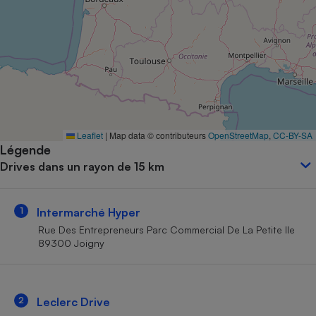
Petit électroménager - U
Complément
alimentaire
Mutuelle
Assurance emprunteur
Matelas
Leaflet
|
Map data © contributeurs
OpenStreetMap
,
CC-BY-SA
Champagne
Légende
bouteille
Banque en 
Drives dans un rayon de 15 km
Téléviseur
Antimoustique
Lave-linge
1
Intermarché Hyper
Rue Des Entrepreneurs Parc Commercial De La Petite Ile
89300 Joigny
Radiateur électrique
2
Leclerc Drive