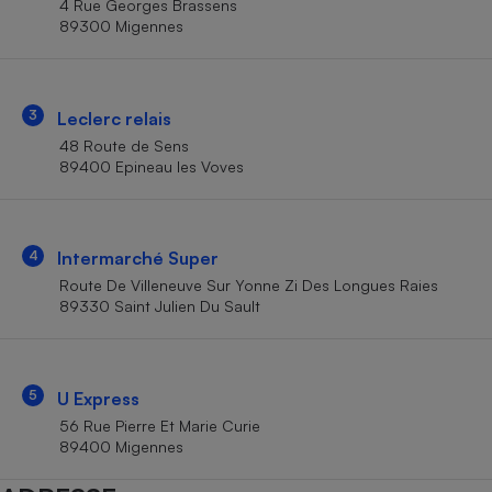
4 Rue Georges Brassens
Téléphone mobile -
89300 Migennes
Smartphone
Plaque de cuisson à
induction
3
Leclerc relais
48 Route de Sens
Climatiseur -
89400 Epineau les Voves
Ventilateur
Antivirus
4
Intermarché Super
Route De Villeneuve Sur Yonne Zi Des Longues Raies
Climatiseur -
Ventilateur
89330 Saint Julien Du Sault
5
U Express
56 Rue Pierre Et Marie Curie
89400 Migennes