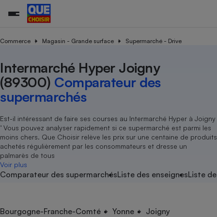
Commerce
Magasin - Grande surface
Supermarché - Drive
Intermarché Hyper Joigny
Additifs a
Comparate
Comparatif
Comparateu
Comparatif
Comparateu
Comparatif
Comparati
Substances
Toutes les actualités
Tous les services
Tous nos combats
L’association
Organismes de défense 
Train
supermarc
cosmétiqu
(89300)
Comparateur des
Comparateu
Achat - Vente - Travaux
Démarche administrative
Enquêtes
Nos actions
Nos missions
Système judiciaire
Transport aérien
gratuit
supermarchés
Copropriété
Famille
Guides d'achat
Nos grandes victoires
Notre méthodologie
Location
Senior
Comparateu
Comparate
Comparati
Comparatif
Comparate
Comparatif
Comparatif
Est-il intéressant de faire ses courses au Intermarché Hyper à Joigny
Conseils
Les billets de la présidente
Notre financement
supermarc
électrique
’ Vous pouvez analyser rapidement si ce supermarché est parmi les
Service marchand
Magasin - Grande surfac
Sport
Soumettre un litige
Brèves
Nos associations locales
Nos partenaires
moins chers. Que Choisir relève les prix sur une centaine de produits
Air
Marketing - Fidélisation
Vacances - Tourisme
Lettres types
achetés régulièrement par les consommateurs et dresse un
Nous rejoindre
Nous rejoindre
Déchet
palmarès de tous
Méthode de vente - Abu
Rencontrer une association locale
Comparate
Comparatif
Comparatif
Comparatif
Comparatif
Voir plus
En savoir plus sur Que Choisir Ensemble
Eau
Comparateur des supermarchés
Liste des enseignes
Liste de
s
Agriculture
Achat - Vente - Location
Energie
Nutrition
Assurance auto
-nous ?
Produit alimentaire
Carburant
Comparati
Comparati
Comparati
Comparate
Bourgogne-Franche-Comté
Yonne
Joigny