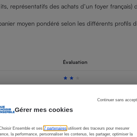
its, représentatifs des achats d’un foyer français
u panier moyen pondéré selon les différents profils
s
Réfrigérateur
Évaluation
Continuer sans accept
Gérer mes cookies
Choisir Ensemble et ses
7 partenaires
utilisent des traceurs pour mesurer
ience, la performance, personnaliser les contenus, les partager, optimiser la