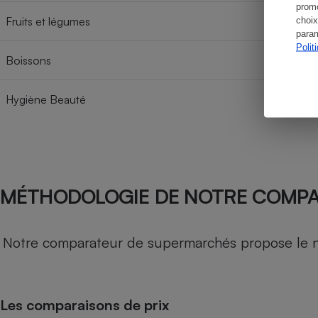
promo
Fruits et légumes
choix
param
Polit
Boissons
Hygiène Beauté
MÉTHODOLOGIE DE NOTRE COMP
Notre comparateur de supermarchés propose le nive
Les comparaisons de prix