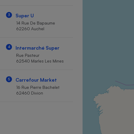
Internet
3
Super U
Gros électroménager
Téléphonie
14 Rue De Bapaume
Petit électroménager 
62260 Auchel
Complément
alimentaire
Mutuelle
Assurance emprunteu
4
Intermarché Super
Rue Pasteur
62540 Marles Les Mines
Matelas
Champa
5
Carrefour Market
boutei
Banque 
16 Rue Pierre Bachelet
62460 Divion
Téléviseur
Antimoustique
Lave-linge