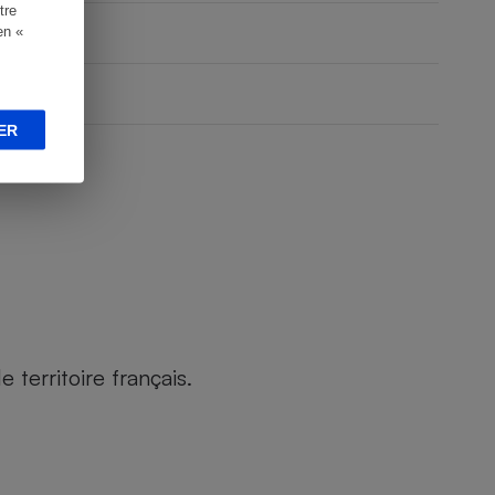
tre
en «
ER
territoire français.