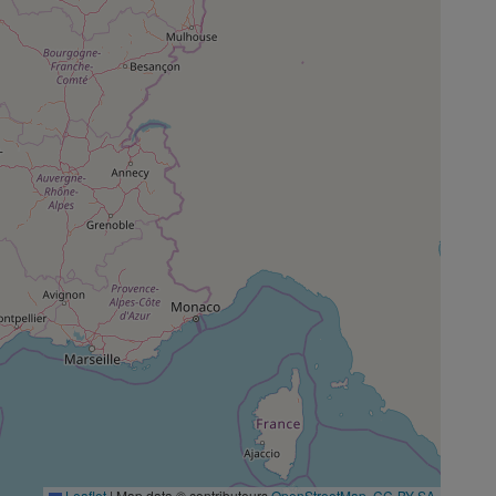
Leaflet
|
Map data © contributeurs
OpenStreetMap
,
CC-BY-SA