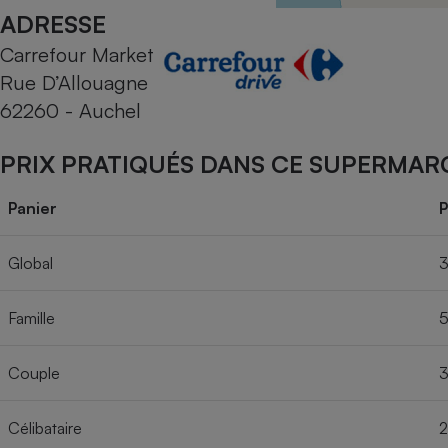
Radiateur électrique
ADRESSE
Carrefour Market
Téléphone mobile -
Rue D’Allouagne
Smartphone
Plaque de cuisson à
62260 - Auchel
induction
PRIX PRATIQUÉS DANS CE SUPERMAR
Climatiseur -
Panier
P
Ventilateur
Global
3
Antivirus
Famille
5
Climatiseur -
Ventilateur
Couple
3
Célibataire
2