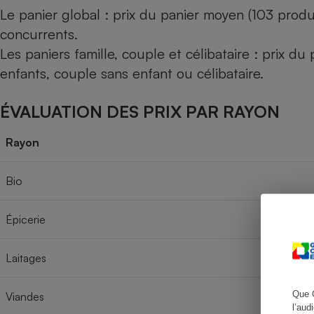
Le panier global : prix du panier moyen (103 produ
concurrents.
Les paniers famille, couple et célibataire : prix d
Cafetière à expresso
enfants, couple sans enfant ou célibataire.
ÉVALUATION DES PRIX PAR RAYON
Rayon
Bio
Robot ménager
Épicerie
Laitages
Que 
Viandes
l’aud