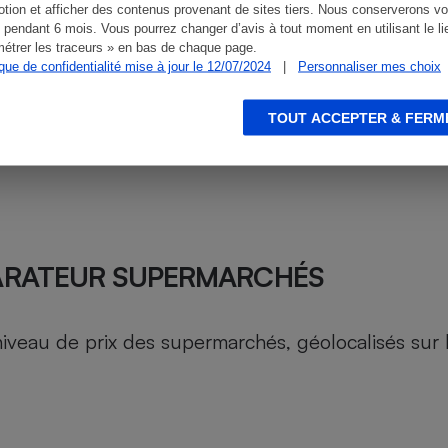
tion et afficher des contenus provenant de sites tiers. Nous conserverons vo
 pendant 6 mois. Vous pourrez changer d’avis à tout moment en utilisant le li
étrer les traceurs » en bas de chaque page.
ique de confidentialité mise à jour le 12/07/2024
|
Personnaliser mes choix
TOUT ACCEPTER & FERM
ARATEUR SUPERMARCHÉS
au de prix des supermarchés, géolocalisés sur le 