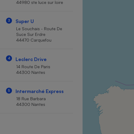
44980 ste luce sur loire
Internet
Gros électroménager
Téléphonie
3
Super U
Petit électroménager 
Le Souchais - Route De
Complément
Suce Sur Erdre
alimentaire
44470 Carquefou
Mutuelle
Assurance emprunteu
4
Leclerc Drive
14 Route De Paris
44300 Nantes
Matelas
Champa
boutei
Banque 
5
Intermarché Express
Téléviseur
18 Rue Barbara
Antimoustique
44300 Nantes
Lave-linge