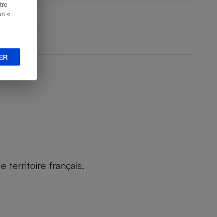
tre
en «
ER
territoire français.