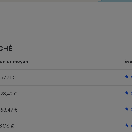
Électricité - Gaz
Appareil photo
numérique
Four encastrable
CHÉ
Lessive
anier moyen
Éva
57,31 €
28,42 €
Aspirateur
68,47 €
21,16 €