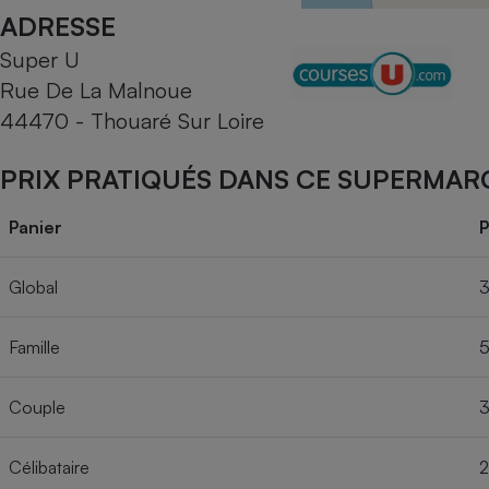
Radiateur électrique
ADRESSE
Super U
Téléphone mobile -
Rue De La Malnoue
Smartphone
Plaque de cuisson à
44470 - Thouaré Sur Loire
induction
PRIX PRATIQUÉS DANS CE SUPERMAR
Climatiseur -
Panier
P
Ventilateur
Global
3
Antivirus
Famille
5
Climatiseur -
Ventilateur
Couple
3
Célibataire
2