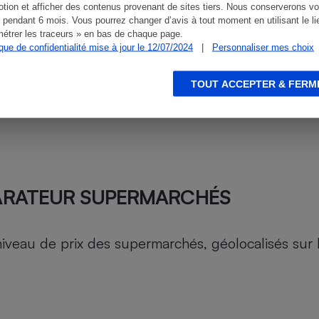
tion et afficher des contenus provenant de sites tiers. Nous conserverons vo
 pendant 6 mois. Vous pourrez changer d’avis à tout moment en utilisant le li
étrer les traceurs » en bas de chaque page.
ique de confidentialité mise à jour le 12/07/2024
|
Personnaliser mes choix
TOUT ACCEPTER & FERM
ARATEUR SUPERMARCHÉS
au de prix des supermarchés, géolocalisés sur le 