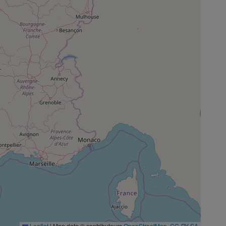
Leaflet
|
Map data © contributeurs
OpenStreetMap
,
CC-BY-SA