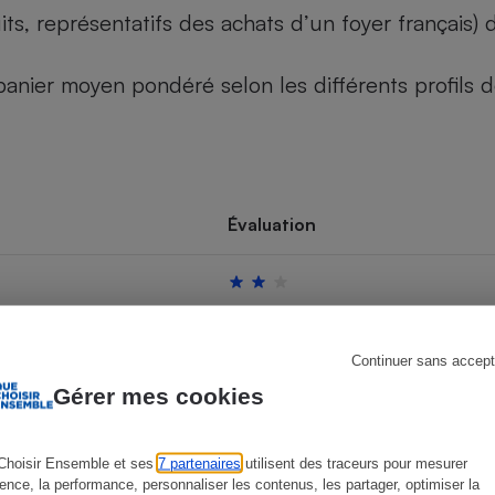
its, représentatifs des achats d’un foyer français
u panier moyen pondéré selon les différents profils
s
Réfrigérateur
Évaluation
Continuer sans accept
Gérer mes cookies
Choisir Ensemble et ses
7 partenaires
utilisent des traceurs pour mesurer
ience, la performance, personnaliser les contenus, les partager, optimiser la