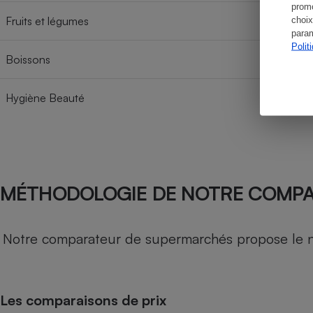
promo
Fruits et légumes
choix
param
Polit
Boissons
Hygiène Beauté
MÉTHODOLOGIE DE NOTRE COMP
Notre comparateur de supermarchés propose le nive
Les comparaisons de prix