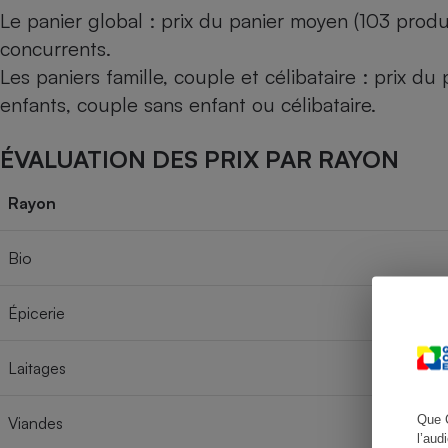
Le panier global : prix du panier moyen (103 produ
concurrents.
Les paniers famille, couple et célibataire : prix d
Cafetière à expresso
enfants, couple sans enfant ou célibataire.
ÉVALUATION DES PRIX PAR RAYON
Rayon
Bio
Robot ménager
Épicerie
Laitages
Que 
Viandes
l’aud