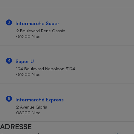
Téléphone mobile -
Smartphone
Plaque de cuisson à
induction
3
Intermarché Super
2 Boulevard René Cassin
06200 Nice
Climatiseur -
Ventilateur
4
Super U
Antivirus
194 Boulevard Napoleon 3194
06200 Nice
Climatiseur -
Ventilateur
5
Intermarché Express
2 Avenue Gloria
06200 Nice
ADRESSE