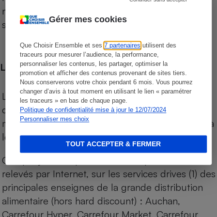
niveau de prix des supermarchés, géolocalisés
Gérer mes cookies
sur le territoire français.
Que Choisir Ensemble et ses
7 partenaires
utilisent des
traceurs pour mesurer l’audience, la performance,
personnaliser les contenus, les partager, optimiser la
Les comparaisons de prix
promotion et afficher des contenus provenant de sites tiers.
Nous conserverons votre choix pendant 6 mois. Vous pourrez
changer d’avis à tout moment en utilisant le lien « paramétrer
Les comparaisons sont réalisées sur l’ensemble
les traceurs » en bas de chaque page.
des produits des magasins. Les produits de
Politique de confidentialité mise à jour le 12/07/2024
Personnaliser mes choix
marques de distributeurs (MDD) sont comparés à
leurs équivalents chez leurs concurrents.
TOUT ACCEPTER & FERMER
Chaque jour, les prix de tous les produits sont
relevés par Internet, sur les services drives (1) des
principales enseignes de la grande distribution
alimentaire (hors hard discount) : Auchan,
Carrefour Hyper, Carrefour Market, Carrefour