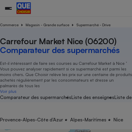
Commerce
Magasin - Grande surface
Supermarché - Drive
Carrefour Market Nice (06200)
Additifs a
Comparate
Comparatif
Comparateu
Comparatif
Comparateu
Comparatif
Comparati
Substances
Toutes les actualités
Tous les services
Tous nos combats
L’association
Organismes de défense 
Train
supermarc
cosmétiqu
Comparateur des supermarchés
Comparateu
Achat - Vente - Travaux
Démarche administrative
Enquêtes
Nos actions
Nos missions
Système judiciaire
Transport aérien
gratuit
Copropriété
Famille
Guides d'achat
Nos grandes victoires
Notre méthodologie
Est-il intéressant de faire ses courses au Carrefour Market à Nice ’
Location
Senior
Vous pouvez analyser rapidement si ce supermarché est parmi les
Comparateu
Comparate
Comparati
Comparatif
Comparate
Comparatif
Comparatif
Conseils
Les billets de la présidente
Notre financement
moins chers. Que Choisir relève les prix sur une centaine de produits
supermarc
électrique
Service marchand
Magasin - Grande surfac
Sport
Soumettre un litige
achetés régulièrement par les consommateurs et dresse un
Brèves
Nos associations locales
Nos partenaires
Air
palmarès de tous les
Marketing - Fidélisation
Vacances - Tourisme
Lettres types
Voir plus
Nous rejoindre
Nous rejoindre
Déchet
Comparateur des supermarchés
Liste des enseignes
Liste de
Méthode de vente - Abu
Rencontrer une association locale
Comparate
Comparatif
Comparatif
Comparatif
Comparatif
En savoir plus sur Que Choisir Ensemble
Eau
s
Agriculture
Achat - Vente - Location
Energie
Nutrition
Assurance auto
Provence-Alpes-Côte d’Azur
Alpes-Maritimes
Nice
-nous ?
Produit alimentaire
Carburant
Comparati
Comparati
Comparati
Comparate