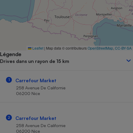
Petit électroménager - U
Complément
alimentaire
Mutuelle
Assurance emprunteur
Leaflet
|
Map data © contributeurs
OpenStreetMap
,
CC-BY-SA
Légende
Matelas
Champagne
Drives dans un rayon de 15 km
bouteille
Banque en 
Téléviseur
1
Carrefour Market
Antimoustique
Lave-linge
258 Avenue De Californie
06200 Nice
Radiateur électrique
2
Carrefour Market
258 Avenue De Californie
06200 Nice