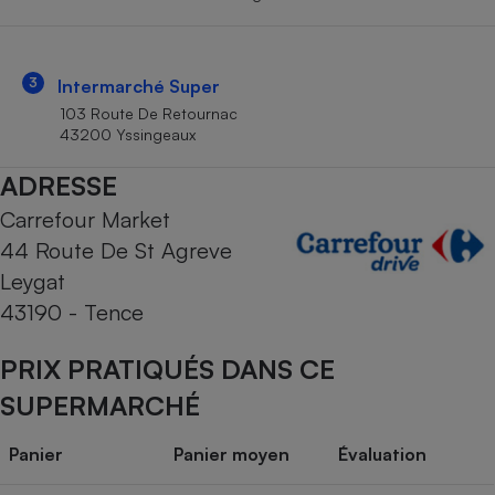
Téléphone mobile -
Smartphone
Plaque de cuisson à
induction
3
Intermarché Super
103 Route De Retournac
43200 Yssingeaux
Climatiseur -
ADRESSE
Ventilateur
Carrefour Market
44 Route De St Agreve
Antivirus
Leygat
Climatiseur -
43190 - Tence
Ventilateur
PRIX PRATIQUÉS DANS CE
SUPERMARCHÉ
Panier
Panier moyen
Évaluation