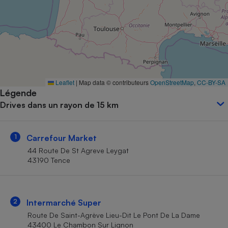
Petit électroménager - U
Complément
alimentaire
Mutuelle
Assurance emprunteur
Leaflet
|
Map data © contributeurs
OpenStreetMap
,
CC-BY-SA
Légende
Matelas
Champagne
Drives dans un rayon de 15 km
bouteille
Banque en 
Téléviseur
1
Carrefour Market
Antimoustique
Lave-linge
44 Route De St Agreve Leygat
43190 Tence
Radiateur électrique
2
Intermarché Super
Route De Saint-Agrève Lieu-Dit Le Pont De La Dame
43400 Le Chambon Sur Lignon