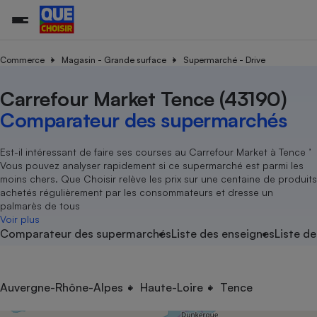
Commerce
Magasin - Grande surface
Supermarché - Drive
Carrefour Market Tence (43190)
Additifs a
Comparate
Comparatif
Comparateu
Comparatif
Comparateu
Comparatif
Comparati
Substances
Toutes les actualités
Tous les services
Tous nos combats
L’association
Organismes de défense 
Train
supermarc
cosmétiqu
Comparateur des supermarchés
Comparateu
Achat - Vente - Travaux
Démarche administrative
Enquêtes
Nos actions
Nos missions
Système judiciaire
Transport aérien
gratuit
Copropriété
Famille
Guides d'achat
Nos grandes victoires
Notre méthodologie
Est-il intéressant de faire ses courses au Carrefour Market à Tence ’
Location
Senior
Vous pouvez analyser rapidement si ce supermarché est parmi les
Comparateu
Comparate
Comparati
Comparatif
Comparate
Comparatif
Comparatif
Conseils
Les billets de la présidente
Notre financement
moins chers. Que Choisir relève les prix sur une centaine de produits
supermarc
électrique
Service marchand
Magasin - Grande surfac
Sport
Soumettre un litige
achetés régulièrement par les consommateurs et dresse un
Brèves
Nos associations locales
Nos partenaires
Air
palmarès de tous
Marketing - Fidélisation
Vacances - Tourisme
Lettres types
Voir plus
Nous rejoindre
Nous rejoindre
Déchet
Comparateur des supermarchés
Liste des enseignes
Liste de
Méthode de vente - Abu
Rencontrer une association locale
Comparate
Comparatif
Comparatif
Comparatif
Comparatif
En savoir plus sur Que Choisir Ensemble
Eau
s
Agriculture
Achat - Vente - Location
Energie
Nutrition
Assurance auto
Auvergne-Rhône-Alpes
Haute-Loire
Tence
-nous ?
Produit alimentaire
Carburant
Comparati
Comparati
Comparati
Comparate