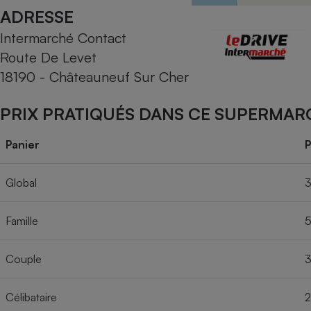
Radiateur électrique
ADRESSE
Intermarché Contact
Téléphone mobile -
Route De Levet
Smartphone
Plaque de cuisson à
18190 - Châteauneuf Sur Cher
induction
PRIX PRATIQUÉS DANS CE SUPERMAR
Climatiseur -
Panier
P
Ventilateur
Global
3
Antivirus
Famille
5
Climatiseur -
Ventilateur
Couple
3
Célibataire
2