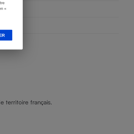
tre
en «
ER
territoire français.