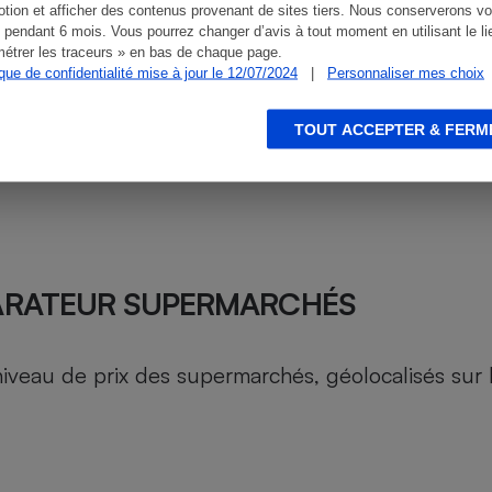
tion et afficher des contenus provenant de sites tiers. Nous conserverons vo
 pendant 6 mois. Vous pourrez changer d’avis à tout moment en utilisant le li
étrer les traceurs » en bas de chaque page.
ique de confidentialité mise à jour le 12/07/2024
|
Personnaliser mes choix
TOUT ACCEPTER & FERM
ARATEUR SUPERMARCHÉS
au de prix des supermarchés, géolocalisés sur le 