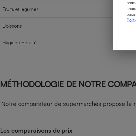
promo
Fruits et légumes
choix
param
Polit
Boissons
Hygiène Beauté
MÉTHODOLOGIE DE NOTRE COMP
Notre comparateur de supermarchés propose le nive
Les comparaisons de prix