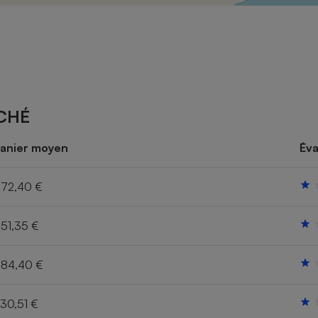
Électricité - Gaz
Appareil photo
numérique
Four encastrable
CHÉ
Lessive
anier moyen
Éva
72,40 €
51,35 €
Aspirateur
84,40 €
30,51 €