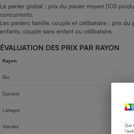
Le panier global : prix du panier moyen (103 produ
concurrents.
Les paniers famille, couple et célibataire : prix d
Cafetière à expresso
enfants, couple sans enfant ou célibataire.
ÉVALUATION DES PRIX PAR RAYON
Rayon
Bio
Robot ménager
Épicerie
Laitages
Que 
Viandes
l’aud