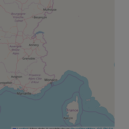
Leaflet
|
Map data © contributeurs
OpenStreetMap
,
CC-BY-SA