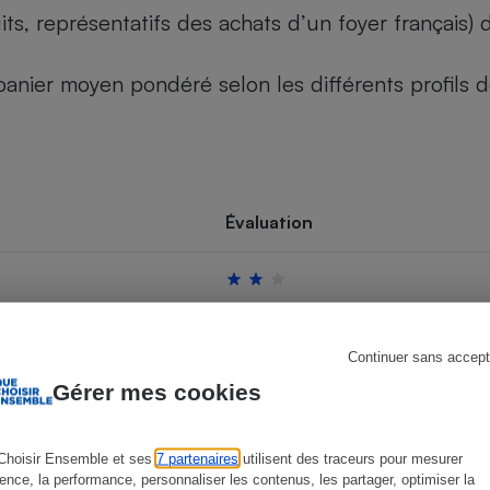
its, représentatifs des achats d’un foyer français
u panier moyen pondéré selon les différents profils
s
Réfrigérateur
Évaluation
Continuer sans accept
Gérer mes cookies
Choisir Ensemble et ses
7 partenaires
utilisent des traceurs pour mesurer
ience, la performance, personnaliser les contenus, les partager, optimiser la