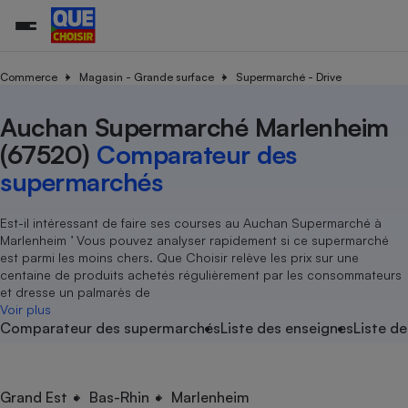
Commerce
Magasin - Grande surface
Supermarché - Drive
Auchan Supermarché Marlenheim
Additifs a
Comparate
Comparatif
Comparateu
Comparatif
Comparateu
Comparatif
Comparati
Substances
Toutes les actualités
Tous les services
Tous nos combats
L’association
Organismes de défense 
Train
supermarc
cosmétiqu
(67520)
Comparateur des
Comparateu
Achat - Vente - Travaux
Démarche administrative
Enquêtes
Nos actions
Nos missions
Système judiciaire
Transport aérien
gratuit
supermarchés
Copropriété
Famille
Guides d'achat
Nos grandes victoires
Notre méthodologie
Location
Senior
Comparateu
Comparate
Comparati
Comparatif
Comparate
Comparatif
Comparatif
Est-il intéressant de faire ses courses au Auchan Supermarché à
Conseils
Les billets de la présidente
Notre financement
supermarc
électrique
Marlenheim ’ Vous pouvez analyser rapidement si ce supermarché
Service marchand
Magasin - Grande surfac
Sport
Soumettre un litige
Brèves
Nos associations locales
Nos partenaires
est parmi les moins chers. Que Choisir relève les prix sur une
Air
Marketing - Fidélisation
Vacances - Tourisme
Lettres types
centaine de produits achetés régulièrement par les consommateurs
Nous rejoindre
Nous rejoindre
Déchet
et dresse un palmarès de
Méthode de vente - Abu
Rencontrer une association locale
Comparate
Comparatif
Comparatif
Comparatif
Comparatif
Voir plus
En savoir plus sur Que Choisir Ensemble
Eau
Comparateur des supermarchés
Liste des enseignes
Liste de
s
Agriculture
Achat - Vente - Location
Energie
Nutrition
Assurance auto
-nous ?
Produit alimentaire
Carburant
Comparati
Comparati
Comparati
Comparate
Grand Est
Bas-Rhin
Marlenheim