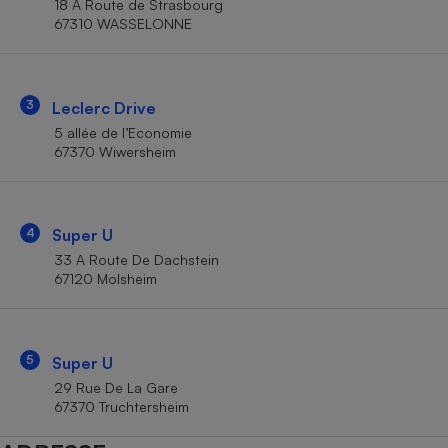
18 A Route de Strasbourg
Téléphone mobile -
67310 WASSELONNE
Smartphone
Plaque de cuisson à
induction
3
Leclerc Drive
5 allée de l’Economie
Climatiseur -
67370 Wiwersheim
Ventilateur
Antivirus
4
Super U
33 A Route De Dachstein
Climatiseur -
Ventilateur
67120 Molsheim
5
Super U
29 Rue De La Gare
67370 Truchtersheim