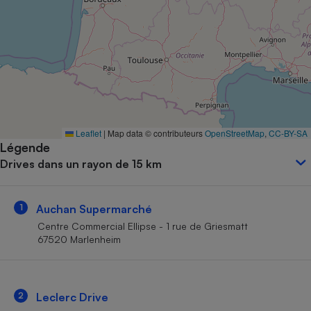
Petit électroménager - U
Complément
alimentaire
Mutuelle
Assurance emprunteur
Matelas
Leaflet
|
Map data © contributeurs
OpenStreetMap
,
CC-BY-SA
Champagne
Légende
bouteille
Banque en 
Drives dans un rayon de 15 km
Téléviseur
Antimoustique
Lave-linge
1
Auchan Supermarché
Centre Commercial Ellipse - 1 rue de Griesmatt
67520 Marlenheim
Radiateur électrique
2
Leclerc Drive