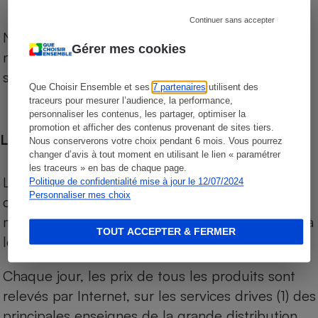
Continuer sans accepter
Notre comparateur de supermarchés propose le
Gérer mes cookies
niveau de prix des supermarchés, géolocalisés
sur le territoire français.
Que Choisir Ensemble et ses
7 partenaires
utilisent des
traceurs pour mesurer l’audience, la performance,
personnaliser les contenus, les partager, optimiser la
promotion et afficher des contenus provenant de sites tiers.
Les comparaisons de prix
Nous conserverons votre choix pendant 6 mois. Vous pourrez
changer d’avis à tout moment en utilisant le lien « paramétrer
les traceurs » en bas de chaque page.
Les comparaisons sont réalisées sur l’ensemble
Politique de confidentialité mise à jour le 12/07/2024
Personnaliser mes choix
des produits des magasins. Les produits de
marques de distributeurs (MDD) sont comparés à
TOUT ACCEPTER & FERMER
leurs équivalents chez leurs concurrents.
Chaque jour, les prix de tous les produits sont
relevés par Internet, sur les services drives (1) des
principales enseignes de la grande distribution