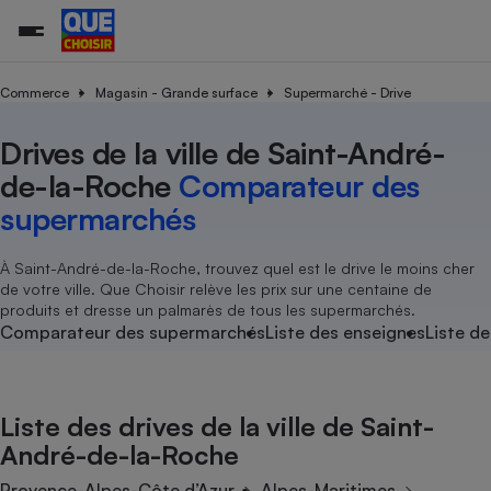
Commerce
Magasin - Grande surface
Supermarché - Drive
Drives de la ville de Saint-André-
Additifs a
Comparate
Comparatif
Comparateu
Comparatif
Comparateu
Comparatif
Comparati
Substances
Toutes les actualités
Tous les services
Tous nos combats
L’association
Organismes de défense 
Train
supermarc
cosmétiqu
de-la-Roche
Comparateur des
Comparateu
Achat - Vente - Travaux
Démarche administrative
Enquêtes
Nos actions
Nos missions
Système judiciaire
Transport aérien
gratuit
supermarchés
Copropriété
Famille
Guides d'achat
Nos grandes victoires
Notre méthodologie
Location
Senior
Comparateu
Comparate
Comparati
Comparatif
Comparate
Comparatif
Comparatif
À Saint-André-de-la-Roche, trouvez quel est le drive le moins cher
Conseils
Les billets de la présidente
Notre financement
supermarc
électrique
de votre ville. Que Choisir relève les prix sur une centaine de
Service marchand
Magasin - Grande surfac
Sport
Soumettre un litige
Brèves
Nos associations locales
Nos partenaires
produits et dresse un palmarès de tous les supermarchés.
Air
Marketing - Fidélisation
Vacances - Tourisme
Lettres types
Comparateur des supermarchés
Liste des enseignes
Liste de
Nous rejoindre
Nous rejoindre
Déchet
Méthode de vente - Abu
Rencontrer une association locale
Comparate
Comparatif
Comparatif
Comparatif
Comparatif
En savoir plus sur Que Choisir Ensemble
Eau
s
Agriculture
Achat - Vente - Location
Liste des drives de la ville de Saint-
Energie
Nutrition
Assurance auto
André-de-la-Roche
-nous ?
Produit alimentaire
Carburant
Comparati
Comparati
Comparati
Comparate
Provence-Alpes-Côte d’Azur
Alpes-Maritimes