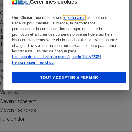
Gérer mes cookies
Nos newsletters
Petit électroménager - U
Commander une parution
Complément
alimentaire
Que Choisir Ensemble et ses
7 partenaires
utilisent des
Appli Quel Produit
traceurs pour mesurer l’audience, la performance,
Mutuelle
Assurance emprunteur
personnaliser les contenus, les partager, optimiser la
Tous nos tests de produits
promotion et afficher des contenus provenant de sites tiers.
Accompagner
Nous conserverons votre choix pendant 6 mois. Vous pourrez
Tous nos comparateurs
changer d’avis à tout moment en utilisant le lien « paramétrer
les traceurs » en bas de chaque page.
Nos services
Matelas
Politique de confidentialité mise à jour le 12/07/2024
Champagne
Soumettre un litige
Personnaliser mes choix
bouteille
Banque en 
Rencontrer une association locale
Mobiliser
Téléviseur
TOUT ACCEPTER & FERMER
Combats
Antimoustique
Lave-linge
Victoires
Devenir adhérent
Devenir bénévole
Radiateur électrique
Faire un don