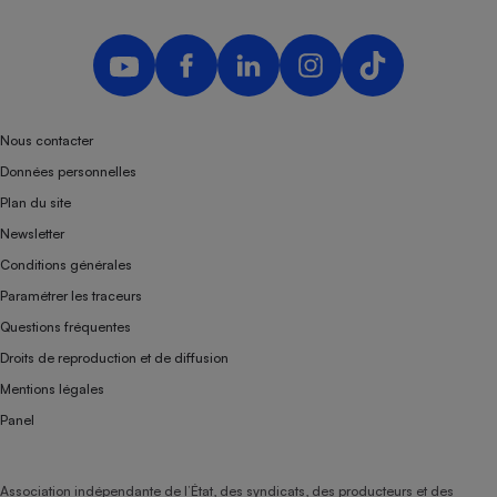
Téléphone mobile -
Smartphone
Plaque de cuisson à
induction
Nous contacter
Climatiseur -
Données personnelles
Ventilateur
Plan du site
Newsletter
Antivirus
Conditions générales
Climatiseur -
Paramétrer les traceurs
Ventilateur
Questions fréquentes
Droits de reproduction et de diffusion
Mentions légales
Panel
Association indépendante de l’État, des syndicats, des producteurs et des