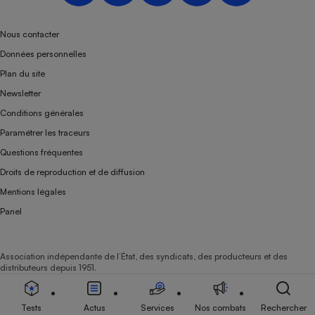
Téléphone mobile -
Smartphone
Plaque de cuisson à
Nous contacter
induction
Données personnelles
Plan du site
Newsletter
Climatiseur -
Conditions générales
Ventilateur
Paramétrer les traceurs
Questions fréquentes
Antivirus
Droits de reproduction et de diffusion
Climatiseur -
Mentions légales
Ventilateur
Panel
Association indépendante de l’État, des syndicats, des producteurs et des
distributeurs depuis 1951.
Tests
Actus
Services
Nos combats
Rechercher