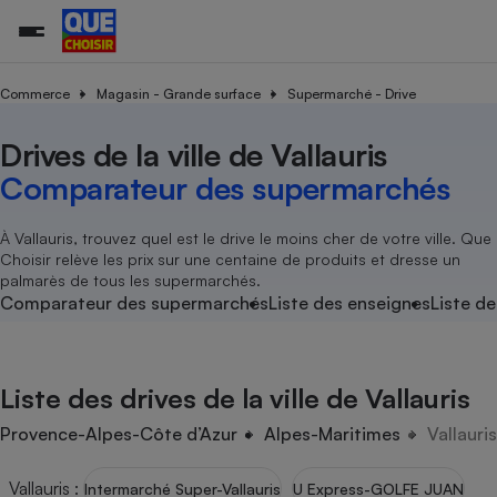
Commerce
Magasin - Grande surface
Supermarché - Drive
Drives de la ville de Vallauris
Additifs a
Comparate
Comparatif
Comparateu
Comparatif
Comparateu
Comparatif
Comparati
Substances
Toutes les actualités
Tous les services
Tous nos combats
L’association
Organismes de défense 
Train
supermarc
cosmétiqu
Comparateur des supermarchés
Comparateu
Achat - Vente - Travaux
Démarche administrative
Enquêtes
Nos actions
Nos missions
Système judiciaire
Transport aérien
gratuit
Copropriété
Famille
Guides d'achat
Nos grandes victoires
Notre méthodologie
À Vallauris, trouvez quel est le drive le moins cher de votre ville. Que
Location
Senior
Choisir relève les prix sur une centaine de produits et dresse un
Comparateu
Comparate
Comparati
Comparatif
Comparate
Comparatif
Comparatif
Conseils
Les billets de la présidente
Notre financement
palmarès de tous les supermarchés.
supermarc
électrique
Service marchand
Magasin - Grande surfac
Sport
Soumettre un litige
Comparateur des supermarchés
Liste des enseignes
Liste de
Brèves
Nos associations locales
Nos partenaires
Air
Marketing - Fidélisation
Vacances - Tourisme
Lettres types
Nous rejoindre
Nous rejoindre
Déchet
Méthode de vente - Abu
Rencontrer une association locale
Comparate
Comparatif
Comparatif
Comparatif
Comparatif
En savoir plus sur Que Choisir Ensemble
Liste des drives de la ville de Vallauris
Eau
s
Agriculture
Achat - Vente - Location
Energie
Provence-Alpes-Côte d’Azur
Alpes-Maritimes
Vallauris
Nutrition
Assurance auto
-nous ?
Produit alimentaire
Carburant
Comparati
Comparati
Comparati
Comparate
Vallauris
:
Intermarché Super-Vallauris
U Express-GOLFE JUAN