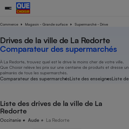
Commerce
Magasin - Grande surface
Supermarché - Drive
Drives de la ville de La Redorte
Additifs a
Comparate
Comparatif
Comparateu
Comparatif
Comparateu
Comparatif
Comparati
Substances
Toutes les actualités
Tous les services
Tous nos combats
L’association
Organismes de défense 
Train
supermarc
cosmétiqu
Comparateur des supermarchés
Comparateu
Achat - Vente - Travaux
Démarche administrative
Enquêtes
Nos actions
Nos missions
Système judiciaire
Transport aérien
gratuit
Copropriété
Famille
Guides d'achat
Nos grandes victoires
Notre méthodologie
À La Redorte, trouvez quel est le drive le moins cher de votre ville.
Location
Senior
Que Choisir relève les prix sur une centaine de produits et dresse un
Comparateu
Comparate
Comparati
Comparatif
Comparate
Comparatif
Comparatif
Conseils
Les billets de la présidente
Notre financement
palmarès de tous les supermarchés.
supermarc
électrique
Service marchand
Magasin - Grande surfac
Sport
Soumettre un litige
Comparateur des supermarchés
Liste des enseignes
Liste de
Brèves
Nos associations locales
Nos partenaires
Air
Marketing - Fidélisation
Vacances - Tourisme
Lettres types
Nous rejoindre
Nous rejoindre
Déchet
Méthode de vente - Abu
Rencontrer une association locale
Comparate
Comparatif
Comparatif
Comparatif
Comparatif
En savoir plus sur Que Choisir Ensemble
Liste des drives de la ville de La
Eau
s
Agriculture
Achat - Vente - Location
Redorte
Energie
Nutrition
Assurance auto
Occitanie
Aude
La Redorte
-nous ?
Produit alimentaire
Carburant
Comparati
Comparati
Comparati
Comparate