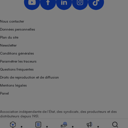
Téléphone mobile -
Smartphone
Plaque de cuisson à
induction
Nous contacter
Données personnelles
Plan du site
Climatiseur -
Newsletter
Ventilateur
Conditions générales
Paramétrer les traceurs
Antivirus
Questions fréquentes
Climatiseur -
Droits de reproduction et de diffusion
Ventilateur
Mentions légales
Panel
Association indépendante de l’État, des syndicats, des producteurs et des
distributeurs depuis 1951.