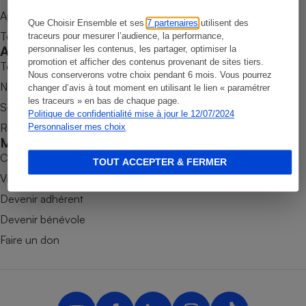
Appli Quel Produit
Petit électroménager - U
Que Choisir Ensemble et ses
7 partenaires
utilisent des
Complément
Tous nos tests de produits
traceurs pour mesurer l’audience, la performance,
alimentaire
Accompagner
personnaliser les contenus, les partager, optimiser la
Mutuelle
Assurance emprunteur
promotion et afficher des contenus provenant de sites tiers.
Tous nos comparateurs
Nous conserverons votre choix pendant 6 mois. Vous pourrez
Nos services
changer d’avis à tout moment en utilisant le lien « paramétrer
les traceurs » en bas de chaque page.
Soumettre un litige
Politique de confidentialité mise à jour le 12/07/2024
Rencontrer une association locale
Personnaliser mes choix
Matelas
Champagne
Mobiliser
bouteille
Banque en 
Combats
TOUT ACCEPTER & FERMER
Téléviseur
Victoires
Antimoustique
Devenir adhérent
Lave-linge
Devenir bénévole
Faire un don
Radiateur électrique